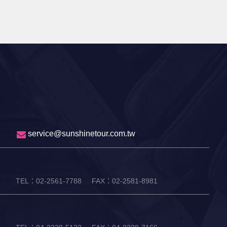
service@sunshinetour.com.tw
TEL：02-2561-7788
FAX：02-2581-8981