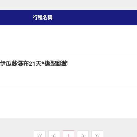
行程名稱
伊瓜蘇瀑布21天*逢聖誕節
1