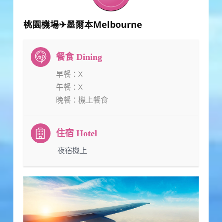
桃園機場✈墨爾本Melbourne
早餐
：X
午餐
：X
晚餐
：機上餐食
：夜宿機上