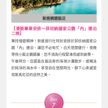
新進精選飯店
【漫遊專業安排～菲欣納國家公園「內」連泊
二晚】
秉持慢遊精神！新進旅行社特別安排於菲欣納國家公
園「內」連泊，讓您不必匆忙。白天悠閒健行，夜晚
等待小藍企鵝歸巢，您不須為行程緊湊而感到疲憊。
午後時分，您還能在飯店旁的海灣沙灘散步，或暢泳
於純淨的海水中，享受自在悠閒時光，靜下心來感受
塔斯馬尼亞的自然之美。
Day
7