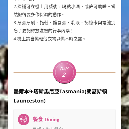
2.建議可在機上用餐後，喝點小酒，或許可助睡。當
然記得要多作保濕的動作。
3.牙膏牙刷、拖鞋、護唇膏、乳液、記憶卡與電池別
忘了要記得放進您的行李內噢！
4.機上請自備輕薄衣物以備不時之需。
Day
2
墨爾本✈塔斯馬尼亞Tasmania(朗瑟斯頓
Launceston)