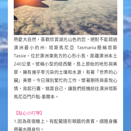
熱愛大自然，喜歡欣賞湖光山色的您，絕對不能錯過
澳洲最小的州- 塔斯馬尼亞 Tasmania簡稱塔斯
Tassie，位於澳洲東南方的心形小島，距離澳洲本土
240公里。號稱小型的紐西蘭，島上原始的地形與美
景，擁有幾乎零污染的土壤和水源，有著「世界的心
臟」美譽。今日揮別繁忙的工作，懷著期待與喜悅心
情，背起行囊，犒賞自己，讓我們搭機前往澳洲塔斯
馬尼亞門戶點-墨爾本。
【貼心小叮嚀】
1.因為夜宿機上，有配戴隱形眼鏡的貴賓，請隨身攜
帶藥水隨身包。