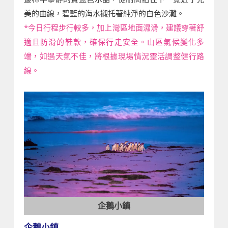
美的曲線，碧藍的海水襯托著純淨的白色沙灘。
*今日行程步行較多，加上灣區地面濕滑，建議穿著舒
適且防滑的鞋款，確保行走安全。山區氣候變化多
端，如遇天氣不佳，將根據現場情況靈活調整健行路
線。
企鵝小鎮
企鵝小鎮