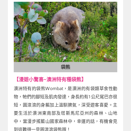
袋熊
【漫遊小驚喜~澳洲特有種袋熊】
澳洲特有的袋熊Ｗombat，是澳洲的有袋類草食性動
物，牠們的腳短及肌肉發達，身長約有1公尺尾巴亦很
短，圓滾滾的身軀加上溫馴脾氣，深受遊客喜愛。主
要生活於澳洲東南部及塔斯馬尼亞州的森林、山地
中，當漫步搖籃山國家森林中，幸運的話，有機會見
到這難得一見圓滾滾袋熊哦！