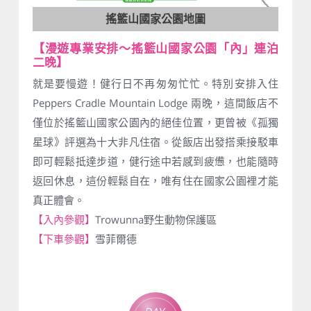
搖籃山國家公園地圖
【漫遊專業安排～搖籃山國家公園「內」連泊
二晚】
就是要慢遊！健行日不再匆匆忙忙。特別安排入住
Peppers Cradle Mountain Lodge 兩晚，這間飯店不
僅位於搖籃山國家公園內的絕佳位置，更曾被《孤獨
星球》評選為十大非凡住宿。從飯店出發搭乘接駁車
即可輕鬆抵達步道，健行途中若感到疲憊，也能隨時
返回休息，這份輕鬆自在，唯有住在國家公園裡才能
真正體會。
【入內參觀】
Trowunna野生動物保護區
【下車參觀】
雪菲爾德