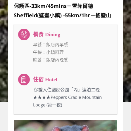
保護區-33km/45mins－雪菲爾德
Sheffield(壁畫小鎮) -55km/1hr－搖籃山
早餐
：飯店內早餐
午餐
：小鎮料理
晚餐
：飯店內晚餐
：保證入住國家公園「內」連泊二晚
★★★★Peppers Cradle Mountain
Lodge (第一夜)