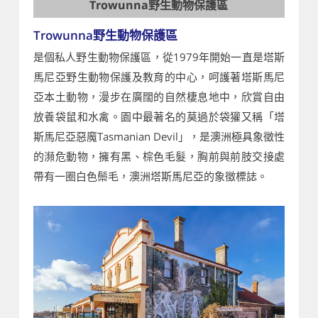
Trowunna野生動物保護區
Trowunna野生動物保護區
是個私人野生動物保護區，從1979年開始一直是塔斯
馬尼亞野生動物保護及教育的中心，呵護著塔斯馬尼
亞本土動物，漫步在廣闊的自然棲息地中，欣賞自由
放養袋鼠和水禽。園中最著名的莫過於袋獾又稱「塔
斯馬尼亞惡魔Tasmanian Devil」，是澳洲極具象徵性
的瀕危動物，擁有黑、棕色毛髮，胸前與前肢交接處
帶有一圈白色鬃毛，澳洲塔斯馬尼亞的象徵標誌。