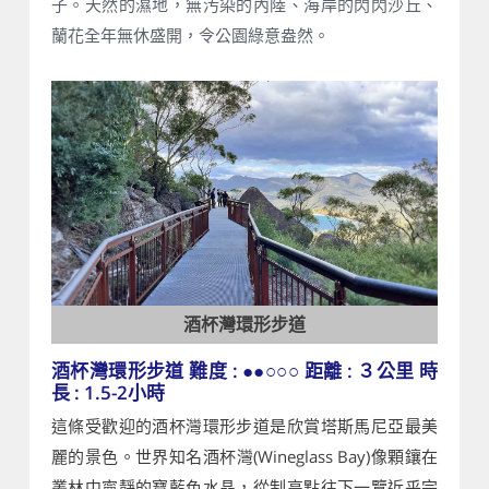
子。天然的濕地，無汚染的內陸、海岸的閃閃沙丘、
蘭花全年無休盛開，令公園綠意盎然。
酒杯灣環形步道
酒杯灣環形步道 難度 : ●●○○○ 距離 : ３公里 時
長 : 1.5-2小時
這條受歡迎的酒杯灣環形步道是欣賞塔斯馬尼亞最美
麗的景色。世界知名酒杯灣(Wineglass Bay)像顆鑲在
叢林中寧靜的寶藍色水晶，從制高點往下一覽近乎完