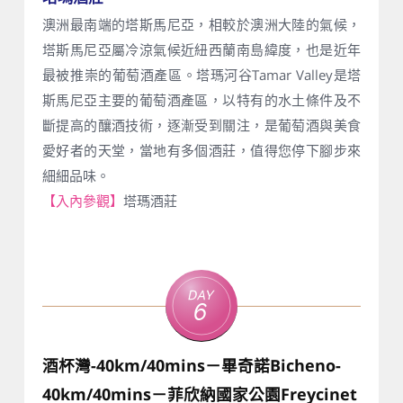
澳洲最南端的塔斯馬尼亞，相較於澳洲大陸的氣候，
塔斯馬尼亞屬冷涼氣候近紐西蘭南島緯度，也是近年
最被推崇的葡萄酒產區。塔瑪河谷Tamar Valley是塔
斯馬尼亞主要的葡萄酒產區，以特有的水土條件及不
斷提高的釀酒技術，逐漸受到關注，是葡萄酒與美食
愛好者的天堂，當地有多個酒莊，值得您停下腳步來
細細品味。
【入內參觀】
塔瑪酒莊
Day
6
酒杯灣-40km/40mins－畢奇諾Bicheno-
40km/40mins－菲欣納國家公園Freycinet