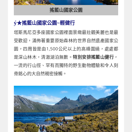
搖籃山國家公園
★搖籃山國家公園~輕健行
ý
塔斯馬尼亞多座國家公園裡面景緻最壯觀美麗也是最
受歡迎，滿佈著重要原始森林的世界自然遺產國家公
園，四周皆是由1,500公尺以上的高峰圍繞，處處都
是深山林木，清澈湖泊無數。
特別安排搖籃山健行
，
一流的行山徑、罕有而獨特的野生動物體驗和令人刻
骨銘心的大自然親密接觸。