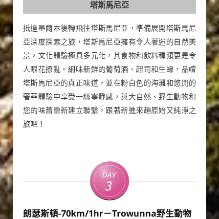
塔斯馬尼亞
抵達墨爾本後轉飛往塔斯馬尼亞，準備展開塔斯馬尼
亞深度探索之旅，塔斯馬尼亞擁有令人著迷的自然美
景，文化體驗極具多元化，其食物和飲料種類更是令
人眼花撩亂。細味新鮮的葡萄酒、起司和生蠔，品嚐
塔斯馬尼亞的真正味道，並在粉白色的海灘和悠閒的
奢華體驗中享受一絲寧靜感，與大自然、野生動物和
您的味蕾重新建立聯繫，跟著新進來趟原始又純淨之
旅吧！
Day
3
朗瑟斯頓-70km/1hr－Trowunna野生動物