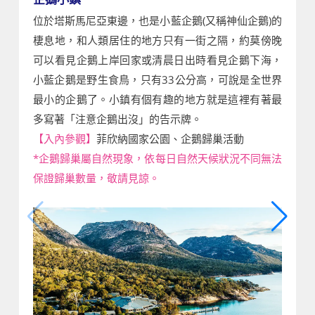
位於塔斯馬尼亞東邊，也是小藍企鵝(又稱神仙企鵝)的
棲息地，和人類居住的地方只有一街之隔，約莫傍晚
可以看見企鵝上岸回家或清晨日出時看見企鵝下海，
小藍企鵝是野生食鳥，只有33公分高，可說是全世界
最小的企鵝了。小鎮有個有趣的地方就是這裡有著最
多寫著「注意企鵝出沒」的告示牌。
【入內參觀】
菲欣納國家公園、企鵝歸巢活動
*企鵝歸巢屬自然現象，依每日自然天候狀況不同無法
保證歸巢數量，敬請見諒。