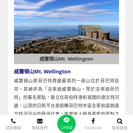
威靈頓山Mt. Wellington
威靈頓山Mt. Wellington
威靈頓山是荷巴特周邊最高的一座山位於荷巴特近
郊，其被評為「沒來過威靈頓山，等於沒來過荷巴
特」的著名景點，聳立在荷伯特港和寬闊的德文特河
邊，山頂的日照平台是俯瞰荷巴特市區全景和遠眺德
文特河河谷的最佳位置，是當地人極為喜愛的景點之
一。
LINE@
諮詢專線
聯絡我們
Facebook
搜尋旅程
【下車參觀】
里奇蒙、威靈頓山