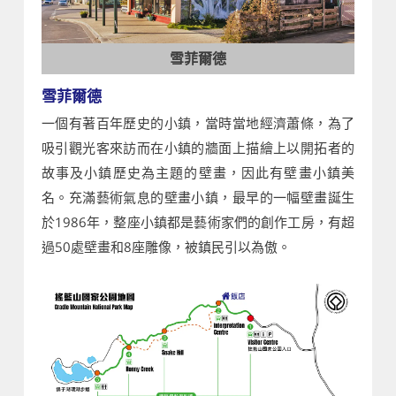
雪菲爾德
雪菲爾德
一個有著百年歷史的小鎮，當時當地經濟蕭條，為了
吸引觀光客來訪而在小鎮的牆面上描繪上以開拓者的
故事及小鎮歷史為主題的壁畫，因此有壁畫小鎮美
名。充滿藝術氣息的壁畫小鎮，最早的一幅壁畫誕生
於1986年，整座小鎮都是藝術家們的創作工房，有超
過50處壁畫和8座雕像，被鎮民引以為傲。