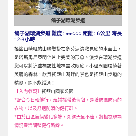
鴿子湖環湖步道
鴿子湖環湖步道 難度 : ●●○○○ 距離 : 6公里 時長
: 2-3小時
搖籃山崎嶇的山峰懸掛在多芬湖清澈見底的水面上，
是塔斯馬尼亞明信片上完美的形象。漫步在環湖步道
您可以將這些標誌性地標盡收眼底。小徑周圍環繞著
美麗的森林，欣賞搖籃山湖畔的景色是搖籃山步道的
精髓，絕不能錯過！
【入內參觀】
搖籃山國家公園
*配合今日輕健行，建議攜帶後背包，穿著防風防雨的
衣物，以及舒適防滑的健行鞋。
*由於山區氣候變化多端，如遇天氣不佳，將根據現場
情況靈活調整健行路線。