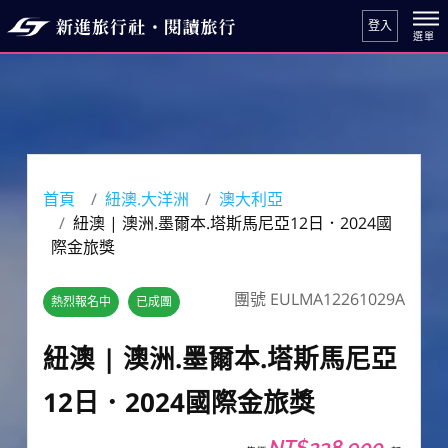
登入
首頁
紐澳.大洋洲
澳大利亞
紐澳 | 澳洲.墨爾本.塔斯馬尼亞12日．2024國
際金旅獎
團號 EULMA12261029A
熱烈報名中
已成團
紐澳 | 澳洲.墨爾本.塔斯馬尼亞
12日．2024國際金旅獎
NT$238,900