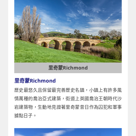
里奇蒙Richmond
里奇蒙Richmond
歷史最悠久且保留最完善歷史名鎮，小鎮上有許多風
情萬種的喬治亞式建築，街道上英國喬治王朝時代沙
岩建築物，生動地見證著里奇蒙昔日作為囚犯和軍事
據點日子。