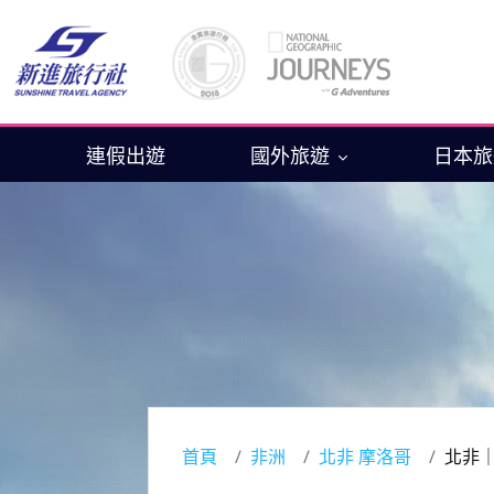
連假出遊
國外旅遊
日本
首頁
非洲
北非 摩洛哥
北非｜