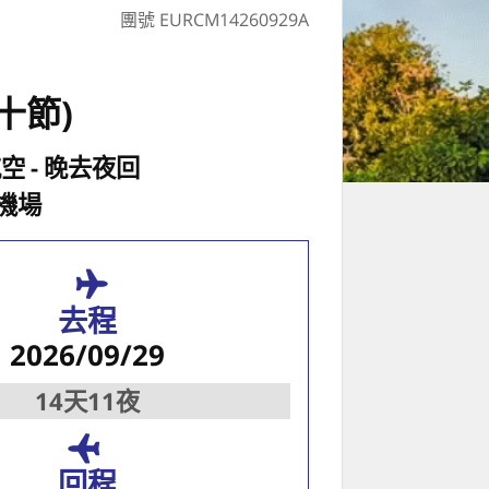
團號 EURCM14260929A
十節)
航空
晚去夜回
機場
去程
2026/09/29
14天11夜
回程