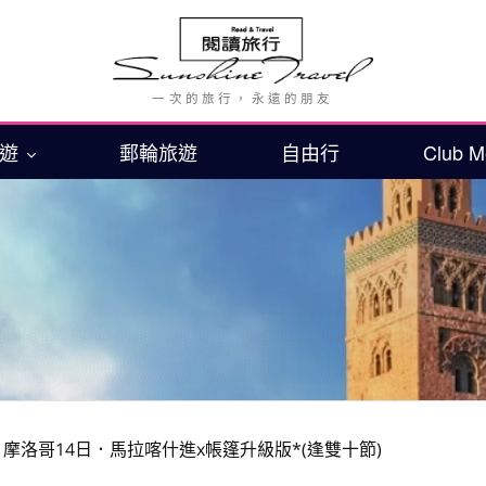
旅遊
郵輪旅遊
自由行
Club 
摩洛哥14日．馬拉喀什進x帳篷升級版*(逢雙十節)