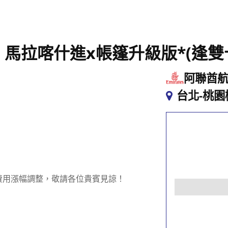
．馬拉喀什進x帳篷升級版*(逢雙
阿聯酋
台北-桃園
費用漲幅調整，敬請各位貴賓見諒！