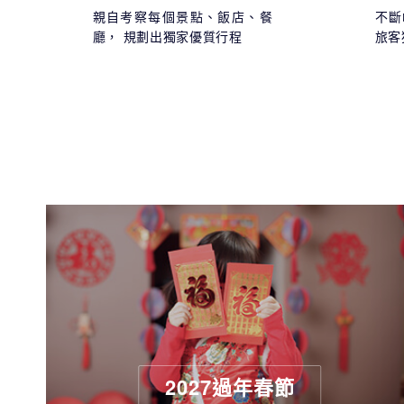
親自考察每個景點、飯店、餐
不斷
廳， 規劃出獨家優質行程
旅客
2027過年春節