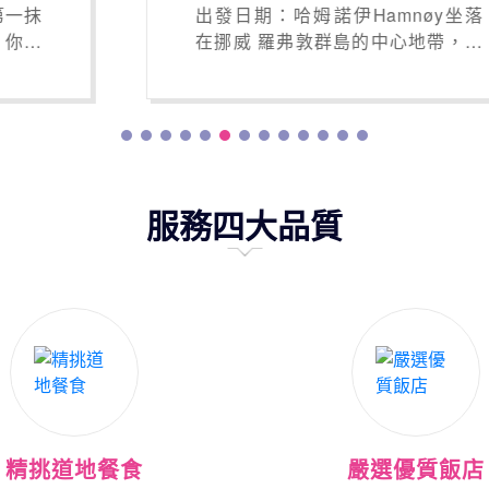
出發日期：哈姆諾伊Hamnøy坐落
在挪威 羅弗敦群島的中心地帶，是
一個風景如畫的小漁村，被譽為挪
威最美的村莊之一。它位於諾爾蘭
郡莫斯克內斯市的一個小島上，村
莊裡遍布著紅瓦小屋（rorbu），已
成為挪威北部最具代表性的明信片
風景之一。
服務四大品質
精挑道地餐食
嚴選優質飯店