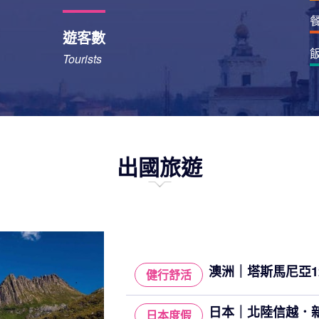
遊客數
Tourists
出國旅遊
澳洲｜塔斯馬尼亞12
健行舒活
日本｜北陸信越．新
日本度假