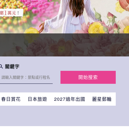
關鍵字
開始搜索
春日賞花
日本旅遊
2027過年出國
麗星郵輪