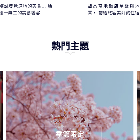
嚐試發覺道地的美食… 給
熟悉當地飯店星級與地
獨一無二的美食饗宴
置， 帶給旅客美好的住
熱門主題
季節限定