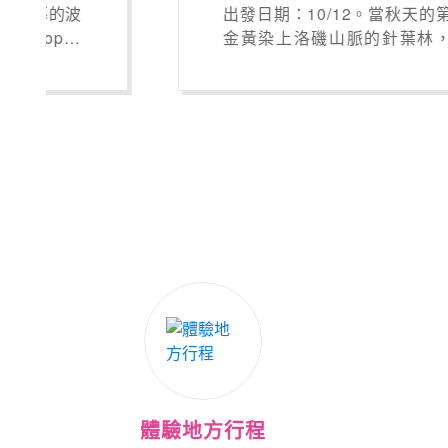
出發日期：10/12。當秋天的第一抹
金黃染上洛磯山脈的針葉林，你是
否曾夢想過，捕捉這地表上的紅色
奇蹟! 為您精心挑選入住 Fairmont
(費爾蒙酒店) - 渥太華、洛朗山區、
魁北克，獨家體驗＊千島群島遊船
＋尼加拉瀑布觀光＋以及四大名城
深度探索。
體驗地方行程