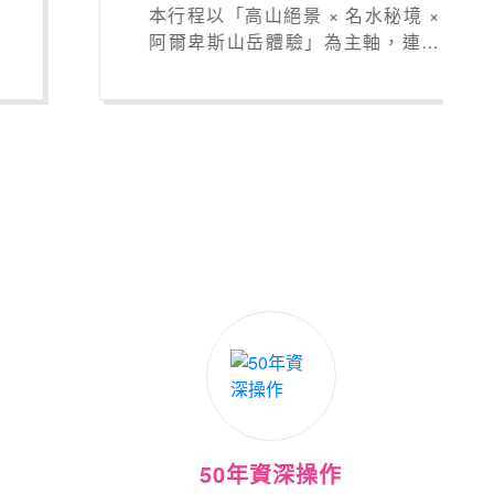
本行程以「高山絕景 × 名水秘境 ×
阿爾卑斯山岳體驗」為主軸，連住
星野集團 界奧飛驒二晚ＸHOTEL
LA VIGNE白馬二晚，深入飛驒、
上高地、立山黑部與白馬等代表性
景區，帶您感受日本中部最經典、
也最耐人尋味的自然風土。
50年資深操作