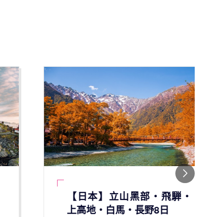
【日本】立山黑部‧飛騨‧
上高地‧白馬‧長野8日