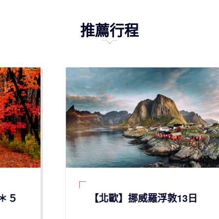
推薦行程
【北歐】挪威羅浮敦13日