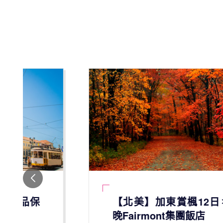
【北美】加東賞楓12日＊５
晚Fairmont集團飯店