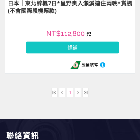
日本｜東北醉楓7日*星野奥入瀬溪連住兩晚*賞楓
(不含國際段機票款)
NT$112,800
起
候補
長榮航空
1
聯絡資訊