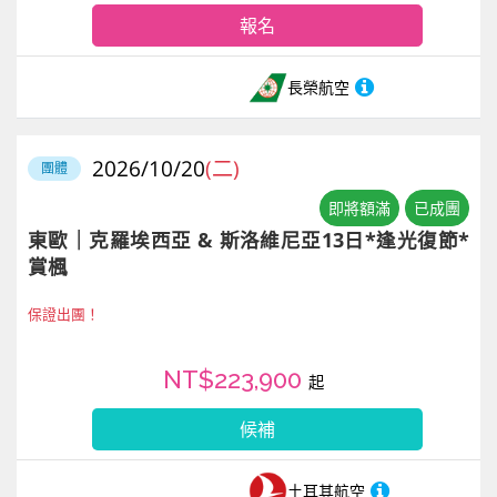
報名
長榮航空
2026/10/20
(二)
團體
即將額滿
已成團
東歐｜克羅埃西亞 & 斯洛維尼亞13日*逢光復節*
賞楓
保證出團！
NT$223,900
起
候補
土耳其航空