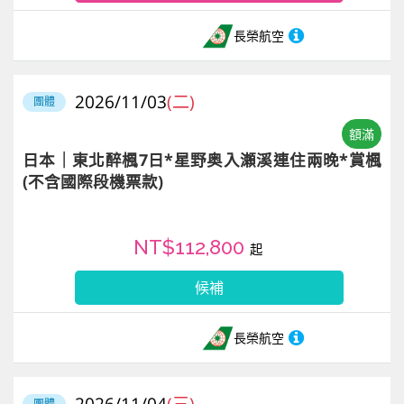
長榮航空
2026/11/03
(二)
團體
額滿
日本｜東北醉楓7日*星野奥入瀬溪連住兩晚*賞楓
(不含國際段機票款)
NT$112,800
起
候補
長榮航空
2026/11/04
(三)
團體