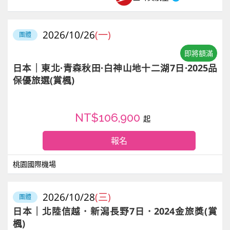
2026/10/26
(一)
團體
即將額滿
日本｜東北·青森秋田·白神山地十二湖7日·2025品
保優旅選(賞楓)
NT$106,900
起
報名
桃園國際機場
2026/10/28
(三)
團體
日本｜北陸信越．新潟長野7日．2024金旅獎(賞
楓)