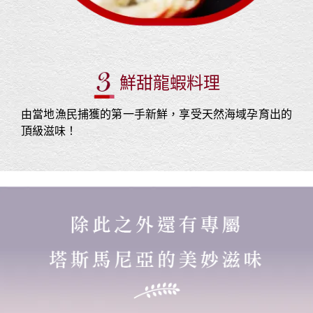
鮮甜龍蝦料理
由當地漁民捕獲的第一手新鮮，享受天然海域孕育出的
頂級滋味！