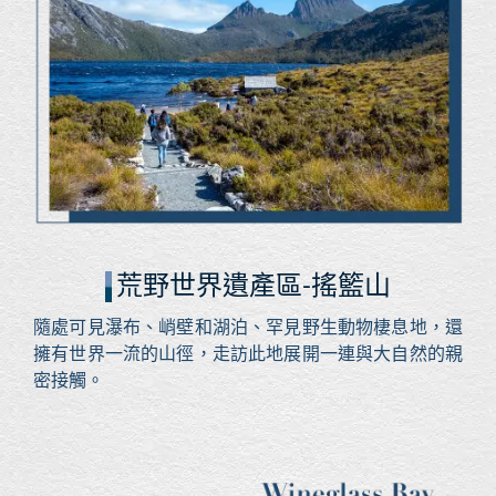
荒野世界遺產區-搖籃山
隨處可見瀑布、峭壁和湖泊、罕見野生動物棲息地，還
擁有世界一流的山徑，走訪此地展開一連與大自然的親
密接觸。