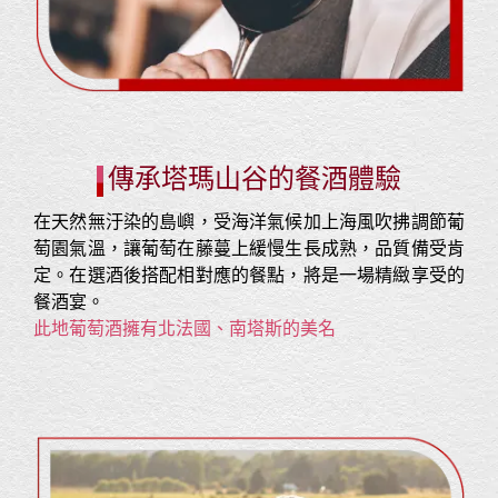
傳承塔瑪山谷的餐酒體驗
在天然無汙染的島嶼，受海洋氣候加上海風吹拂調節葡
萄園氣溫，讓葡萄在藤蔓上緩慢生長成熟，品質備受肯
定。在選酒後搭配相對應的餐點，將是一場精緻享受的
餐酒宴。
此地葡萄酒擁有北法國、南塔斯的美名