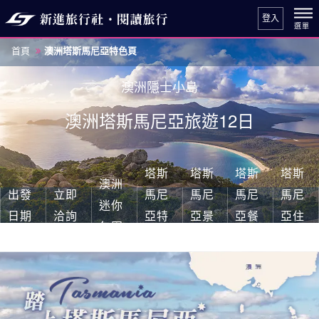
登入
首頁
澳洲塔斯馬尼亞特色頁
澳洲隱士小島
澳洲塔斯馬尼亞旅遊12日
塔斯
塔斯
塔斯
塔斯
澳洲
出發
立即
馬尼
馬尼
馬尼
馬尼
迷你
日期
洽詢
亞特
亞景
亞餐
亞住
包團
色
點
食
宿