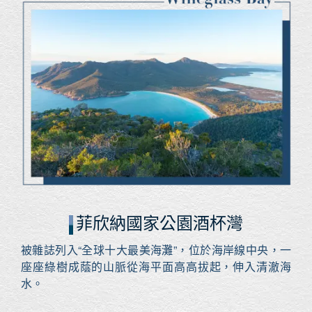
菲欣納國家公園酒杯灣
被雜誌列入“全球十大最美海灘”，位於海岸線中央，一
座座綠樹成蔭的山脈從海平面高高拔起，伸入清澈海
水。