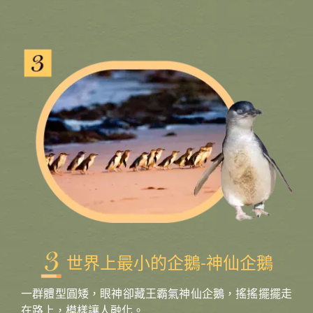
世界上最小的企鵝-神仙企鵝
一群體型圓矮，眼神卻藏王霸氣神仙企鵝，搖搖擺擺走
在路上，模樣讓人融化。