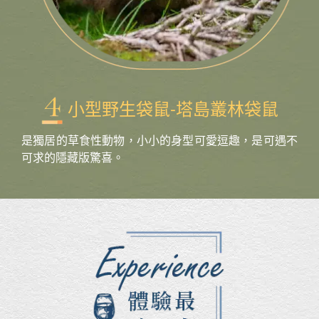
小型野生袋鼠-塔島叢林袋鼠
是獨居的草食性動物，小小的身型可愛逗趣，是可遇不
可求的隱藏版驚喜。