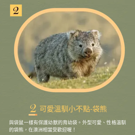
可愛溫馴小不點-袋熊
與袋鼠一樣有保護幼獸的育幼袋。外型可愛、性格溫馴
的袋熊，在澳洲相當受歡迎喔！