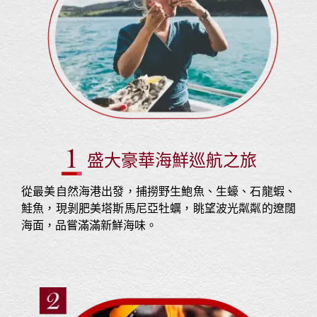
盛大豪華海鮮巡航之旅
從最美自然海港出發，捕撈野生鮑魚、生蠔、石龍蝦、
鮭魚，現剝肥美塔斯馬尼亞牡蠣，眺望波光粼粼的遼闊
海面，品嘗滿滿新鮮海味。