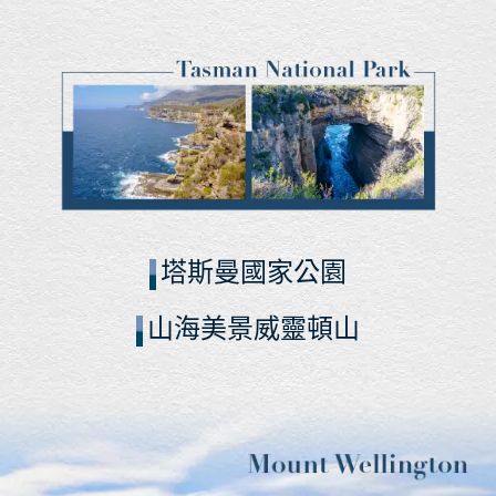
塔斯曼國家公園
山海美景威靈頓山