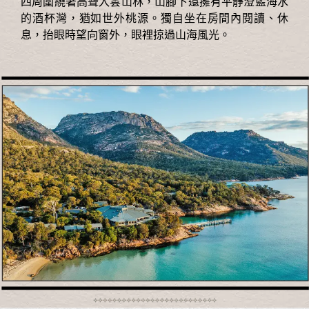
四周圍繞著高聳入雲山林，山腳下還擁有平靜澄藍海水
的酒杯灣，猶如世外桃源。獨自坐在房間內閱讀、休
息，抬眼時望向窗外，眼裡掠過山海風光。