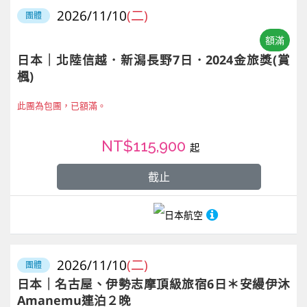
2026/11/10
(二)
團體
額滿
日本｜北陸信越．新潟長野7日．2024金旅獎(賞
楓)
此團為包團，已額滿。
NT$115,900
起
截止
日本航空
2026/11/10
(二)
團體
日本｜名古屋、伊勢志摩頂級旅宿6日＊安縵伊沐
Amanemu連泊２晚