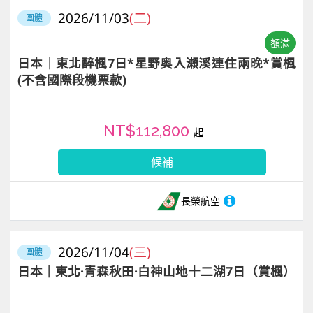
2026/11/03
(二)
團體
額滿
日本｜東北醉楓7日*星野奥入瀬溪連住兩晚*賞楓
(不含國際段機票款)
NT$112,800
起
候補
長榮航空
2026/11/04
(三)
團體
日本｜東北·青森秋田·白神山地十二湖7日（賞楓）