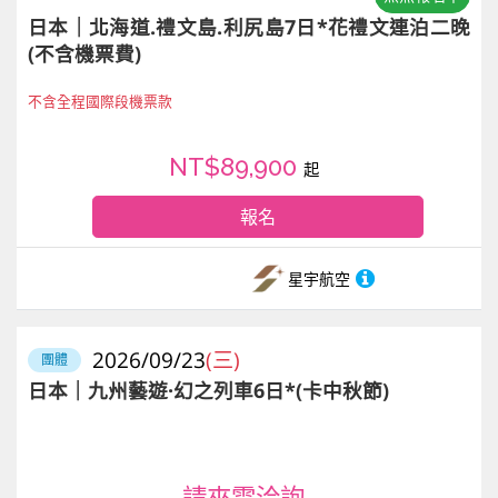
日本｜北海道.禮文島.利尻島7日*花禮文連泊二晚
(不含機票費)
不含全程國際段機票款
NT$89,900
起
報名
星宇航空
2026/09/23
(三)
團體
日本｜九州藝遊·幻之列車6日*(卡中秋節)