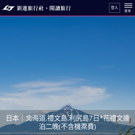
登入
日本｜北海道.禮文島.利尻島7日*花禮文連
泊二晚(不含機票費)