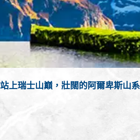
站上瑞士山巔，壯闊的阿爾卑斯山系