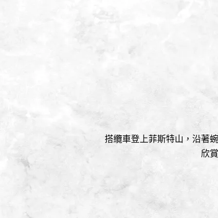
搭纜車登上菲斯特山，沿著
欣