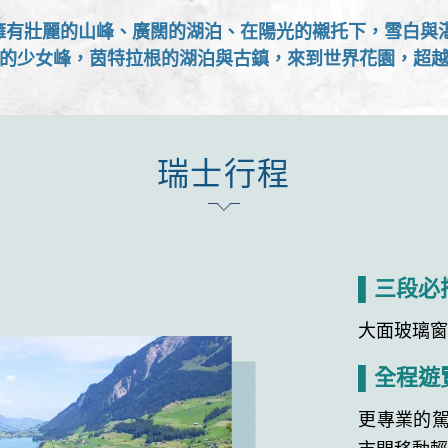
and，擁有壯麗的山峰、廣闊的湖泊、在陽光的襯托下，雪白
的少女峰，茵特拉根的湖泊與古鎮，來到世界花園，超
瑞士行程
▌三段必
大面玻璃
▌全程遊
更專業的
市間移動