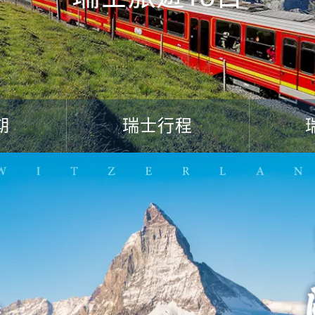
期
瑞士行程