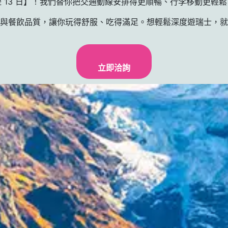
 13 日】！我們替你把交通動線安排得更順暢、行李移動更輕
與餐飲品質，讓你玩得舒服、吃得滿足。想輕鬆深度遊瑞士，就
立即洽詢