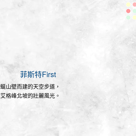
菲斯特First
蜿蜒山壁而建的天空步道，
賞艾格峰北坡的壯麗風光。