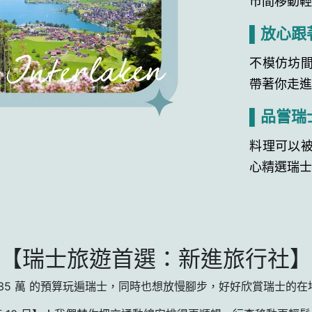
▌放心跟
不模仿坊
帶著你走
▌品嘗瑞
料理可以
心精選瑞
【瑞士旅遊首選：新進旅行社】
–35 萬 的預算玩遍瑞士，同時也想放慢腳步，好好欣賞瑞士的