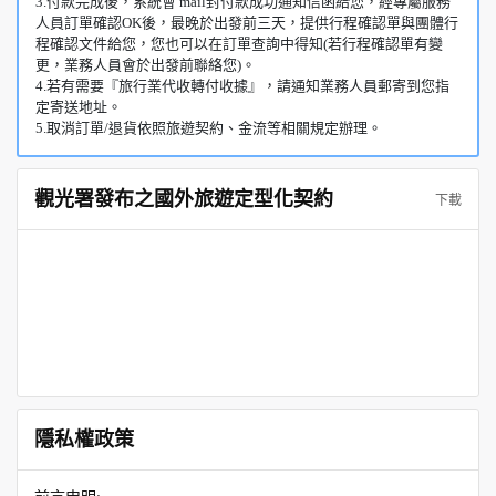
3.付款完成後，系統會 mail封付款成功通知信函給您，經專屬服務
人員訂單確認OK後，最晚於出發前三天，提供行程確認單與團體行
程確認文件給您，您也可以在訂單查詢中得知(若行程確認單有變
更，業務人員會於出發前聯絡您)。
4.若有需要『旅行業代收轉付收據』，請通知業務人員郵寄到您指
定寄送地址。
5.取消訂單/退貨依照旅遊契約、金流等相關規定辦理。
觀光署發布之國外旅遊定型化契約
下載
隱私權政策