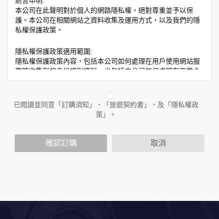
前言申明:
本公司在此聲明對於個人的網路隱私權，絕對尊重並予以保
護。本公司在相關網站之資料收集及運用方式，以及我們的隱
私權保護政策。
隱私權保護政策適用範圍:
隱私權保護政策內容，包括本公司如何處理在用戶使用網站服
務時收集到的身份識別資料，也包括本公司如何處理在商業合
作與本公司合作時分享的任何身份識別資料。隱私權保護政策
不適用於本公司以外的公司或網站群，與非本站所僱用或管理
人員。例如您透過本公司旗下網站上的廣告廠商連結，這些置
已閱讀並同意「訂購須知」、「旅遊契約書」、及「隱私權政
放連結的廠商也可能蒐集您個人的資料。對於您主動提供的個
策」。
人資訊，這些廣告廠商或連結網站有其個別的隱私權保護政
策，其資料處理措施不適用於本公司隱私權保護政策。
您個人在本網站上的聊天室或討論區中任意公開個人資料的行
確認訂購
取消
為，在非經加密的保護下，亦不適用於本公司隱私權保護政
策。
資料的蒐集與使用方式:
為了在本網站提供您最佳的互動性服務，可能會請您提供相關
個人的資料，其範圍如下：
本網站在您使用服務信箱、問卷調查等互動性功能時，會保留