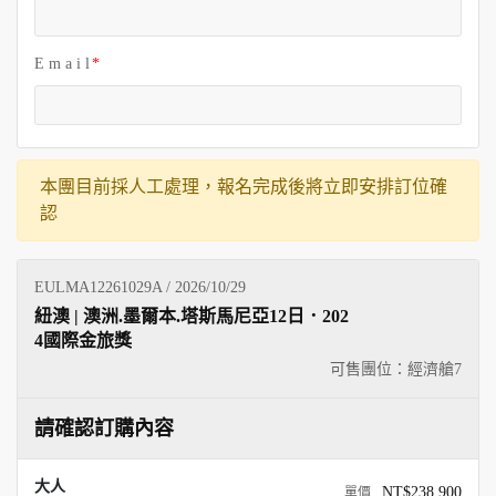
E m a i l
本團目前採人工處理，報名完成後將立即安排訂位確
認
EULMA12261029A / 2026/10/29
紐澳 | 澳洲.墨爾本.塔斯馬尼亞12日．202
4國際金旅獎
可售團位：經濟艙
7
請確認訂購內容
大人
NT$238,900