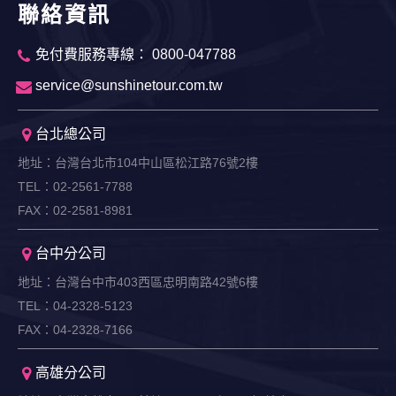
您所提供的姓名、電子郵件地址、聯絡方式及使用時間等。
聯絡資訊
於一般瀏覽時，伺服器會自行記錄相關行徑，包括您使用連線
設備的 IP 位址、使用時間、使用的瀏覽器、瀏覽及點選資料記
免付費服務專線： 0800-047788
錄等，做為我們增進網站服務的參考依據，此記錄為內部應
用，決不對外公布。
service@sunshinetour.com.tw
為提供精確的服務，我們會將收集的問卷調查內容進行統計與
分析，分析結果之統計數據或說明文字呈現，除供內部研究
外，我們會視需要公佈統計數據及說明文字，但不涉及特定個
台北總公司
人之資料。
除非取得您的同意或其他法令之特別規定，本網站絕不會將您
地址：台灣台北市104中山區松江路76號2樓
的個人資料揭露予第三人或使用於蒐集目的以外之其他用途。
TEL：02-2561-7788
在您於本網站註冊帳號、使用本網站相關產品、服務、活動或
FAX：02-2581-8981
贈獎時，本網站會收集您的個人識別資料，本網站也可以從商
業夥伴處取得個人資料。
當客戶在本網站註冊時，我們會取得您的姓名、電話、住址、
台中分公司
身份證字號、電子郵件、出生日期、性別、行業等相關資料，
地址：台灣台中市403西區忠明南路42號6樓
當您註冊成功，並登入使用我們的服務後，我們即取得您的資
料。註冊時，本網站取得您的姓名、電話、住址、身份證字
TEL：04-2328-5123
號、電子郵件、出生日期、性別、行業等相關資料，當您註冊
FAX：04-2328-7166
成功，並登入使用我們的服務後，本網站即取得您的資料。
其他除了上述，會保留您在上網瀏覽或查詢時，伺服器自行產
高雄分公司
生的相關記錄，包括您使用連線設備的 IP 位址、使用時間、使
用的瀏覽器、瀏覽及點選資料紀錄等。本網站會對個別連線者