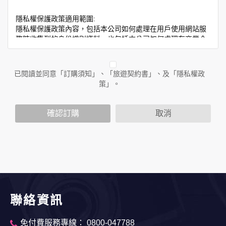
隱私權保護政策適用範圍:
隱私權保護政策內容，包括本公司如何處理在用戶使用網站服
務時收集到的身份識別資料，也包括本公司如何處理在商業合
作與本公司合作時分享的任何身份識別資料。隱私權保護政策
不適用於本公司以外的公司或網站群，與非本站所僱用或管理
人員。例如您透過本公司旗下網站上的廣告廠商連結，這些置
已閱讀並同意「訂購須知」、「旅遊契約書」、及「隱私權政
放連結的廠商也可能蒐集您個人的資料。對於您主動提供的個
策」。
人資訊，這些廣告廠商或連結網站有其個別的隱私權保護政
策，其資料處理措施不適用於本公司隱私權保護政策。
您個人在本網站上的聊天室或討論區中任意公開個人資料的行
確認訂購
取消
為，在非經加密的保護下，亦不適用於本公司隱私權保護政
策。
資料的蒐集與使用方式:
為了在本網站提供您最佳的互動性服務，可能會請您提供相關
個人的資料，其範圍如下：
本網站在您使用服務信箱、問卷調查等互動性功能時，會保留
您所提供的姓名、電子郵件地址、聯絡方式及使用時間等。
聯絡資訊
於一般瀏覽時，伺服器會自行記錄相關行徑，包括您使用連線
設備的 IP 位址、使用時間、使用的瀏覽器、瀏覽及點選資料記
免付費服務專線： 0800-047788
錄等，做為我們增進網站服務的參考依據，此記錄為內部應