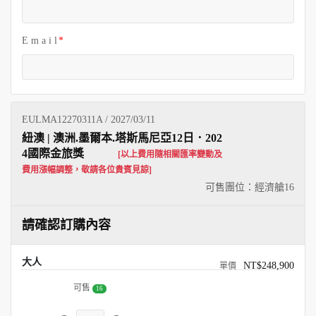
E m a i l
EULMA12270311A / 2027/03/11
紐澳 | 澳洲.墨爾本.塔斯馬尼亞12日．202
4國際金旅獎
[以上費用隨相關匯率變動及
費用漲幅調整，敬請各位貴賓見諒]
可售團位：經濟艙
16
請確認訂購內容
大人
NT$248,900
可售
16