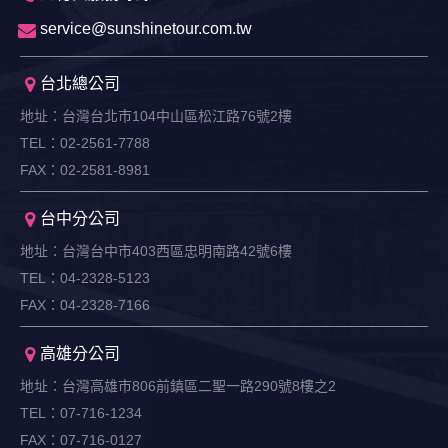
用，決不對外公布。
service@sunshinetour.com.tw
為提供精確的服務，我們會將收集的問卷調查內容進行統計與
分析，分析結果之統計數據或說明文字呈現，除供內部研究
外，我們會視需要公佈統計數據及說明文字，但不涉及特定個
台北總公司
人之資料。
除非取得您的同意或其他法令之特別規定，本網站絕不會將您
地址：台灣台北市104中山區松江路76號2樓
的個人資料揭露予第三人或使用於蒐集目的以外之其他用途。
TEL：02-2561-7788
在您於本網站註冊帳號、使用本網站相關產品、服務、活動或
FAX：02-2581-8981
贈獎時，本網站會收集您的個人識別資料，本網站也可以從商
業夥伴處取得個人資料。
當客戶在本網站註冊時，我們會取得您的姓名、電話、住址、
台中分公司
身份證字號、電子郵件、出生日期、性別、行業等相關資料，
地址：台灣台中市403西區忠明南路42號6樓
當您註冊成功，並登入使用我們的服務後，我們即取得您的資
料。註冊時，本網站取得您的姓名、電話、住址、身份證字
TEL：04-2328-5123
號、電子郵件、出生日期、性別、行業等相關資料，當您註冊
FAX：04-2328-7166
成功，並登入使用我們的服務後，本網站即取得您的資料。
其他除了上述，會保留您在上網瀏覽或查詢時，伺服器自行產
高雄分公司
生的相關記錄，包括您使用連線設備的 IP 位址、使用時間、使
用的瀏覽器、瀏覽及點選資料紀錄等。本網站會對個別連線者
地址：台灣高雄市806前鎮區二聖一路290號8樓之2
的瀏覽器予以標示，歸納使用者瀏覽器在本網站內部所瀏覽的
TEL：07-716-1234
網頁，除非您願意告知您的個人資料，否則本網站不會也無法
將此項記錄和您對應。請您注意，在本網站網刊登廣告之廠
FAX：07-716-0127