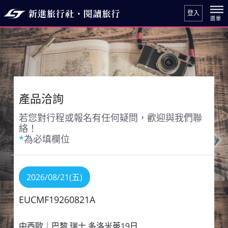
登入
產品洽詢
若您對行程或報名有任何疑問，歡迎與我們聯
絡！
*
為必填欄位
2026/08/21(五)
EUCMF19260821A
中西歐｜巴黎.瑞士.多洛米蒂19日