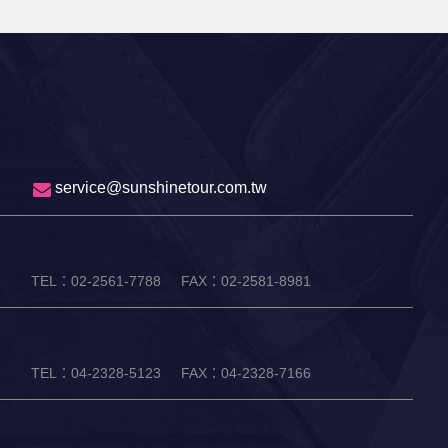
service@sunshinetour.com.tw
TEL：02-2561-7788
FAX：02-2581-8981
TEL：04-2328-5123
FAX：04-2328-7166