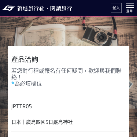
登入
產品洽詢
若您對行程或報名有任何疑問，歡迎與我們聯
絡！
*
為必填欄位
JPTTR05
日本｜廣島四國5日嚴島神社