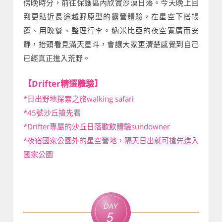
傍晚時分，前往保護區內欣賞沙漠日落。今天晚上回
到更貼近長途越野原型的露營體驗，在星空下搭帳
篷、用晚餐、整理行李。納米比亞的夜空寬廣而安
靜，抬頭看見滿天星斗，會讓大家更清楚感覺到自己
已經真正進入荒野。
【Drifter精選體驗】
*日出野地探索之旅walking safari
*45號沙丘搶先看
*Drifter專屬的沙丘日落歡飲體驗sundowner
*夜宿國家公園外的星空營地，隔天日出就可搶先進入
國家公園
Day
5