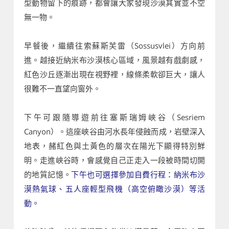
型動物留下的痕跡，都會讓大家發現沙漠其實並不空
無一物。
早餐後，繼續往索蘇斯芙雷（Sossusvlei）方向前
進。越接近納米布沙漠核心區域，風景越有戲劇感，
紅色沙丘逐漸出現在視野裡，線條柔軟卻巨大，讓人
很難不一直望向窗外。
下午可跟隨導遊前往塞斯瑞姆峽谷（Sesriem
Canyon）。這座峽谷由河水長年侵蝕而成，岩壁深入
地表，赭紅色與土黃色的層次在陽光下顯得特別鮮
明。走進峽谷時，會感覺自己正走入一段被時間切開
的地質記憶。
下午也可選擇參加自費行程：納米布沙
漠熱氣球、五人座輕型飛機（高空俯瞰沙漠）等活
動。