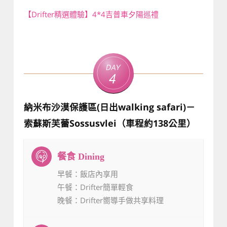
【Drifter精選體驗】4*4吉普車夕陽巡禮
Day
4
納米布沙漠保護區(日出walking safari)－
索蘇斯芙蕾Sossusvlei（車程約138公里）
早餐
：飯店內享用
午餐
：Drifter簡單輕食
晚餐
：Drifter嚮導手做共享料理