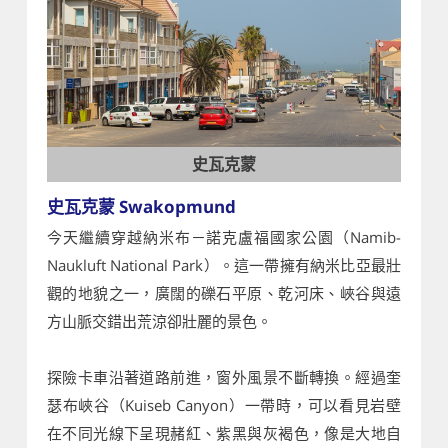
史瓦克蒙
史瓦克蒙 Swakopmund
今天繼續穿越納米布－諾克盧福國家公園（Namib-
Naukluft National Park）。這一帶擁有納米比亞最壯
觀的地貌之一，廣闊的礫石平原、乾河床、峽谷與遠
方山脈交錯出荒涼卻壯麗的景色。
探險卡車沿著道路前進，窗外風景不斷轉換。經過奎
瑟布峽谷（Kuiseb Canyon）一帶時，可以看見岩壁
在不同光線下呈現赭紅、紫黑與灰褐色，像是大地自