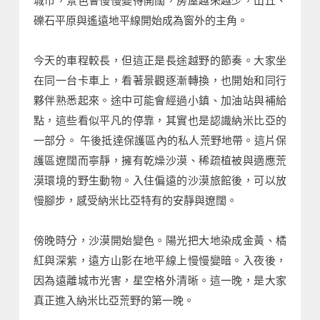
礫石平原與遙遠地平線開始成為窗外的主角。
今天的車程較長，但這正是長途越野的節奏。大家坐
在同一台卡車上，看著景觀逐漸轉換，也開始和同行
夥伴熟悉起來。途中可能會經過小鎮、加油站與補給
點，這些看似平凡的停靠，其實也是認識納米比亞的
一部分。 午後抵達保護區內的私人荒野地帶。這片保
護區遼闊而寧靜，擁有乾燥沙漠、稀疏植被與適應荒
漠環境的野生動物。入住偏遠的沙漠旅館後，可以放
慢腳步，感受納米比亞特有的安靜與遼闊。
傍晚時分，沙漠開始變色。陽光把大地染成金黃、橘
紅與深紫，遠方山影在地平線上慢慢變暗。入夜後，
因為遠離城市光害，星空格外清晰。這一晚，是大家
真正進入納米比亞荒野的第一晚。