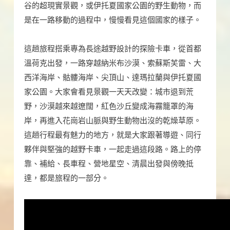
谷的超現實景觀，或伊托夏國家公園的野生動物，而
是在一路移動的過程中，慢慢看見這個國家的樣子。
這趟旅程搭乘專為長途越野設計的探險卡車，從首都
溫荷克出發，一路穿越納米布沙漠、索蘇斯芙雷、大
西洋海岸、骷髏海岸、尖頂山、達瑪拉蘭與伊托夏國
家公園。大家會看見景觀一天天改變：城市退到荒
野，沙漠越來越遼闊，紅色沙丘變成海霧籠罩的海
岸，再進入花崗岩山脈與野生動物出沒的乾燥草原。
這趟行程最有魅力的地方，就是大家跟著導遊、同行
夥伴與堅強的越野卡車，一起走過這段路。路上的停
靠、補給、長車程、營地星空、清晨出發與傍晚抵
達，都是旅程的一部分。