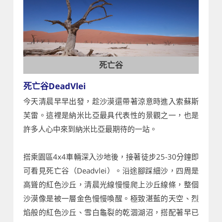
死亡谷
死亡谷DeadVlei
今天清晨早早出發，趁沙漠還帶著涼意時進入索蘇斯
芙雷。這裡是納米比亞最具代表性的景觀之一，也是
許多人心中來到納米比亞最期待的一站。
搭乘園區4x4車輛深入沙地後，接著徒步25-30分鐘即
可看見死亡谷（Deadvlei）。沿途腳踩細沙，四周是
高聳的紅色沙丘，清晨光線慢慢爬上沙丘線條，整個
沙漠像是被一層金色慢慢喚醒。極致湛藍的天空、烈
焰般的紅色沙丘、雪白龜裂的乾涸湖沼，搭配著早已