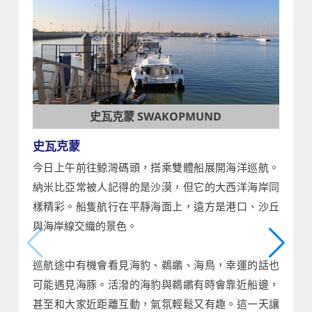
史瓦克蒙 SWAKOPMUND
史瓦克蒙
今日上午前往鯨灣碼頭，搭乘雙體船展開海洋巡航。
納米比亞常被人記得的是沙漠，但它的大西洋海岸同
樣精彩。船隻航行在平靜海面上，遠方是港口、沙丘
與海岸線交織的景色。
巡航途中有機會看見海豹、鵜鶘、海鳥，幸運的話也
可能遇見海豚。活潑的海豹與鵜鶘有時會靠近船邊，
甚至和大家近距離互動，氣氛輕鬆又有趣。這一天讓