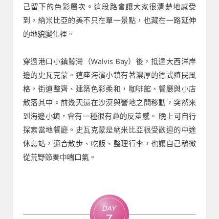
己留下的色彩層次。這段路會讓大家很清楚地感受
到，納米比亞的美不只在單一景點，也藏在一路延伸
的地貌變化裡。
穿過港口小鎮鯨灣（Walvis Bay）後，抵達大西洋岸
邊的史瓦克蒙。這座海濱小鎮有著濃厚的德式殖民風
格，街道整齊、建築色彩柔和，咖啡館、餐廳與小店
散落其中。前幾天還在沙漠與營地之間移動，突然來
到海邊小鎮，會有一種很有趣的反差感。 晚上可自行
探索當地餐廳。史瓦克蒙是納米比亞很受歡迎的中途
休息站，適合散步、吃飯、整理行李，也讓自己稍微
從荒野節奏中喘口氣。
Day
7