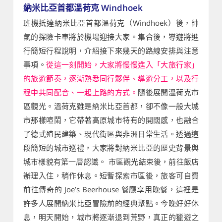
納米比亞首都溫荷克 Windhoek
班機抵達納米比亞首都溫荷克（Windhoek）後，帥
氣的探險卡車將於機場迎接大家。集合後，導遊將進
行簡短行程說明，介紹接下來幾天的路線安排與注意
事項。
從這一刻開始，大家將慢慢進入「大旅行家」
的旅遊節奏，逐漸熟悉同行夥伴、導遊分工，以及行
程中共同配合、一起上路的方式。
隨後展開溫荷克市
區觀光。溫荷克雖是納米比亞首都，卻不像一般大城
市那樣喧鬧，它帶著高原城市特有的開闊感，也融合
了德式殖民建築、現代街區與非洲日常生活。透過這
段簡短的城市巡禮，大家將對納米比亞的歷史背景與
城市樣貌有第一層認識。 市區觀光結束後，前往飯店
辦理入住，稍作休息。短暫探索市區後，旅客可自費
前往傳奇的 Joe’s Beerhouse 餐廳享用晚餐，這裡是
許多人展開納米比亞冒險前的經典聚點。今晚好好休
息，明天開始，城市將逐漸退到荒野，真正的獵遊之