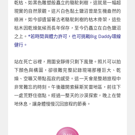
乾枯、如黑色雕塑般矗立的駱駝刺樹，這就是一幅超
現實的自然景觀。這片白色黏土鹽沼曾是生機盎然的
綠洲，如今卻遺留著古老駱駝刺樹的枯木骨架，這些
枯木因乾燥氣候而長年保存，至今仍矗立在白色鹽沼
之上。
*若時間與體力許可，也可挑戰Big Daddy環線
健行。
站在死亡谷裡，周圍安靜得只剩下風聲。照片可以拍
下顏色與構圖，卻很難完整記錄現場那種巨大、乾
燥、空曠又帶點孤寂的感受。這一天會是整趟旅程中
非常難忘的時刻。午後離開索蘇斯芙雷地區，前往下
一處荒野住宿點。經過一整天的沙漠探索，晚上在營
地休息，讓身體慢慢沉回旅程的節奏。