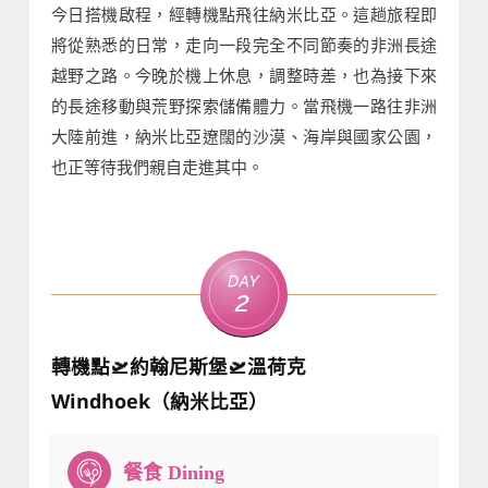
今日搭機啟程，經轉機點飛往納米比亞。這趟旅程即
將從熟悉的日常，走向一段完全不同節奏的非洲長途
越野之路。今晚於機上休息，調整時差，也為接下來
的長途移動與荒野探索儲備體力。當飛機一路往非洲
大陸前進，納米比亞遼闊的沙漠、海岸與國家公園，
也正等待我們親自走進其中。
Day
2
轉機點🛫約翰尼斯堡🛫溫荷克
Windhoek（納米比亞）