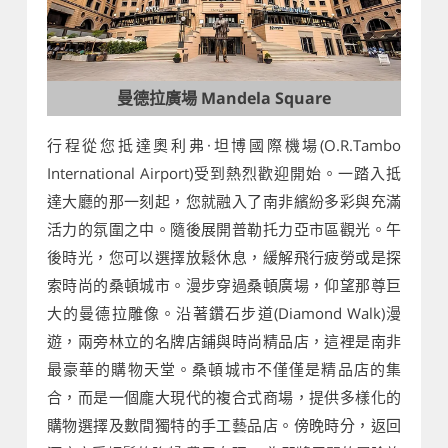
曼德拉廣場 Mandela Square
行程從您抵達奧利弗·坦博國際機場(O.R.Tambo
International Airport)受到熱烈歡迎開始。一踏入抵
達大廳的那一刻起，您就融入了南非繽紛多彩與充滿
活力的氛圍之中。隨後展開普勒托力亞市區觀光。午
後時光，您可以選擇放鬆休息，緩解飛行疲勞或是探
索時尚的桑頓城市。漫步穿過桑頓廣場，仰望那尊巨
大的曼德拉雕像。沿著鑽石步道(Diamond Walk)漫
遊，兩旁林立的名牌店鋪與時尚精品店，這裡是南非
最豪華的購物天堂。桑頓城市不僅僅是精品店的集
合，而是一個龐大現代的複合式商場，提供多樣化的
購物選擇及數間獨特的手工藝品店。傍晚時分，返回