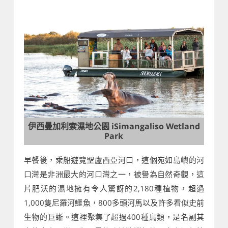
伊西曼加利索濕地公園 iSimangaliso Wetland
Park
早餐後，乘船遊覽聖盧西亞河口，這個宛如島嶼的河
口灣是非洲最大的河口灣之一，被譽為自然奇觀，這
片肥沃的濕地擁有令人驚訝的2,180種植物，超過
1,000隻尼羅河鱷魚，800多頭河馬以及許多看似史前
生物的巨蜥。這裡聚集了超過400種鳥類，是名副其