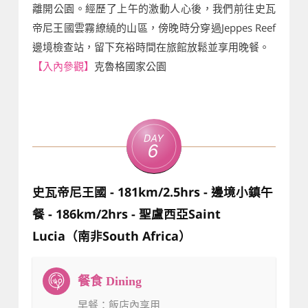
離開公園。經歷了上午的激動人心後，我們前往史瓦
帝尼王國雲霧繚繞的山區，傍晚時分穿過Jeppes Reef
邊境檢查站，留下充裕時間在旅館放鬆並享用晚餐。
【入內參觀】
克魯格國家公園
Day
6
史瓦帝尼王國 - 181km/2.5hrs - 邊境小鎮午
餐 - 186km/2hrs - 聖盧西亞Saint
Lucia（南非South Africa）
早餐
：飯店內享用