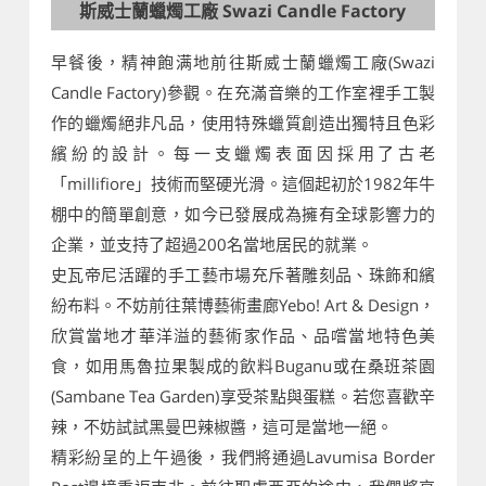
斯威士蘭蠟燭工廠 Swazi Candle Factory
早餐後，精神飽满地前往斯威士蘭蠟燭工廠(Swazi
Candle Factory)參觀。在充滿音樂的工作室裡手工製
作的蠟燭絕非凡品，使用特殊蠟質創造出獨特且色彩
繽紛的設計。每一支蠟燭表面因採用了古老
「millifiore」技術而堅硬光滑。這個起初於1982年牛
棚中的簡單創意，如今已發展成為擁有全球影響力的
企業，並支持了超過200名當地居民的就業。
史瓦帝尼活躍的手工藝市場充斥著雕刻品、珠飾和繽
紛布料。不妨前往葉博藝術畫廊Yebo! Art & Design，
欣賞當地才華洋溢的藝術家作品、品嚐當地特色美
食，如用馬魯拉果製成的飲料Buganu或在桑班茶園
(Sambane Tea Garden)享受茶點與蛋糕。若您喜歡辛
辣，不妨試試黑曼巴辣椒醬，這可是當地一絕。
精彩紛呈的上午過後，我們將通過Lavumisa Border