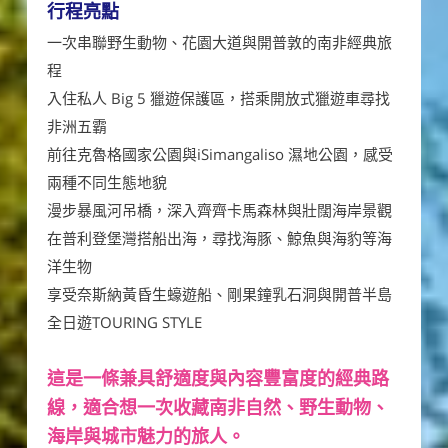
行程亮點
一次串聯野生動物、花園大道與開普敦的南非經典旅
程
入住私人 Big 5 獵遊保護區，搭乘開放式獵遊車尋找
非洲五霸
前往克魯格國家公園與iSimangaliso 濕地公園，感受
兩種不同生態地貌
漫步暴風河吊橋，深入齊齊卡馬森林與壯闊海岸景觀
在普利登堡灣搭船出海，尋找海豚、鯨魚與海豹等海
洋生物
享受奈斯納黃昏生蠔遊船、剛果鐘乳石洞與開普半島
全日遊TOURING STYLE
這是一條兼具舒適度與內容豐富度的經典路
線，適合想一次收藏南非自然、野生動物、
海岸與城市魅力的旅人。