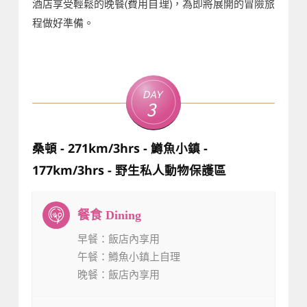
酒店享受輕鬆的晚餐(費用自理)，為即將展開的冒險旅
程做好準備。
Day
3
桑頓 - 271km/3hrs - 鱒魚小鎮 -
177km/3hrs - 野生私人動物保護區
早餐
：飯店內享用
午餐
：鱒魚小鎮上自理
晚餐
：飯店內享用