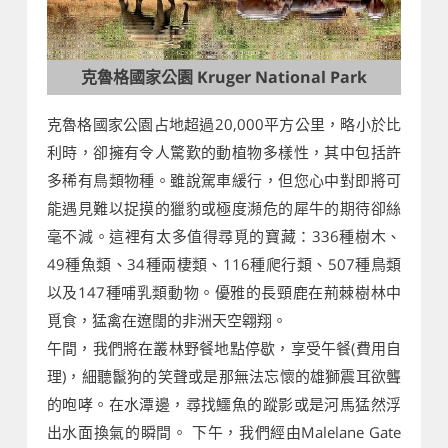
克魯格國家公園 Kruger National Park
克魯格國家公園占地超過20,000平方公里，略小於比
利時，卻擁有令人驚歎的動植物多樣性，其中包括許
多稀有鳥類物種。雖說駕車緩行，但您心中對即將可
能遇見難以捉摸的獵豹或極度瀕危的犀牛的期待卻絲
毫不減。這裡有太多值得尋覓的寶藏：336種樹木、
49種魚類、34種兩棲類、116種爬行類、507種鳥類
以及147種哺乳類動物。優雅的長頸鹿在荊棘樹林中
覓食，猛禽在遼闊的非洲天空翱翔。
午間，我們將在叢林野餐地點停歇，享受午餐(費用自
理)，細聽鬣狗的笑聲或是那無法忘懷的雄獅震耳欲聾
的咆哮。在水潭邊，尋找鱷魚的蹤影或是河馬猛然浮
出水面換氣的瞬間。 下午，我們經由Malelane Gate