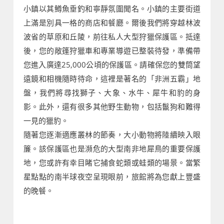
小鎮以其鱒魚垂釣和寧靜氛圍聞名。小鎮的主要街道
上滿是別具一格的商店和餐廳。爾後我們將穿越林波
波省的草原和丘陵，前往私人大型狩獵保護區。抵達
後，您的敞篷狩獵車和專業導遊已整裝待發，準備帶
您進入廣達25,000公頃的保護區。請確保您的雙筒望
遠鏡和相機隨時待命，這裡是著名的「非洲五霸」地
盤，我們將尋找獅子、大象、水牛、犀牛和豹的身
影。此外，還有很多其他野生動物，包括鬣狗和難得
一見的獵豹。
隨著您逐漸適應叢林的節奏，大小動物將陸續映入眼
簾。該保護區也是瀕危的大型南非地犀鳥的重要保護
地，您或許有幸目睹它捕食蛇類或蛙類的場景。當繁
星點點的南半球夜空呈現眼前，旅館將為您獻上豐盛
的晚餐。