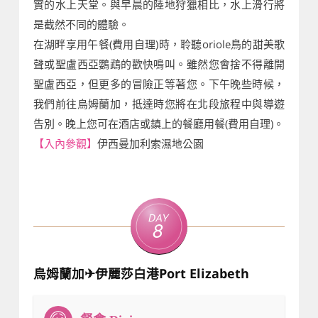
實的水上天堂。與早晨的陸地狩獵相比，水上滑行將
是截然不同的體驗。
在湖畔享用午餐(費用自理)時，聆聽oriole鳥的甜美歌
聲或聖盧西亞鸚鵡的歡快鳴叫。雖然您會捨不得離開
聖盧西亞，但更多的冒險正等著您。下午晚些時候，
我們前往烏姆蘭加，抵達時您將在北段旅程中與導遊
告別。晚上您可在酒店或鎮上的餐廳用餐(費用自理)。
【入內參觀】
伊西曼加利索濕地公園
Day
8
烏姆蘭加✈伊麗莎白港Port Elizabeth