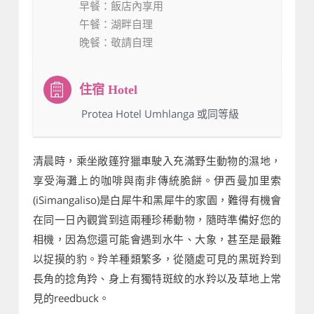
早餐
：飯店內享用
午餐
：湖畔自理
晚餐
：敬請自理
：Protea Hotel Umhlanga 或同等級
清晨時，乘坐敞篷狩獵車駛入充滿野生動物的濕地，
享受海灘上的咖啡與南非傳統脆餅。伊西曼加里索
(iSimangaliso)是白犀牛和黑犀牛的家園，難得有機會
在同一日內觀賞到這兩種珍稀動物，隨時準備好您的
相機，因為您還可能會遇到水牛、大象，甚至是最難
以捉摸的豹。羚羊種類繁多，從隨處可見的黑斑羚到
長角的捻角羚、身上有獨特斑紋的水羚以及草地上常
見的reedbuck。