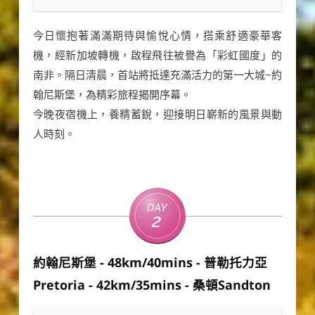
今日懷抱著滿滿期待與愉悅心情，搭乘舒適豪華客
機，經新加坡轉機，啟程飛往被譽為「彩虹國度」的
南非。隔日清晨，首站將抵達充滿活力的第一大城~約
翰尼斯堡，為精彩旅程揭開序幕。
今晚夜宿機上，養精蓄銳，迎接明日嶄新的風景與動
人時刻。
Day
2
約翰尼斯堡 - 48km/40mins - 普勒托力亞
Pretoria - 42km/35mins - 桑頓Sandton