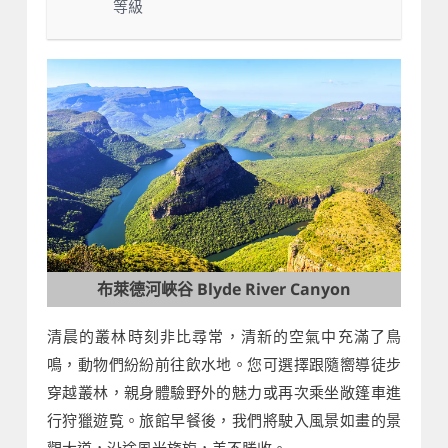
等級
布萊德河峽谷 Blyde River Canyon
清晨的叢林時刻非比尋常，清新的空氣中充滿了鳥
鳴，動物們紛紛前往飲水地。您可選擇跟隨嚮導徒步
穿越叢林，親身體驗野外的魅力或再次乘坐敞篷車進
行狩獵遊覧。旅館早餐後，我們將駛入風景如畫的景
觀大道，沿途風光旖旎，美不勝收。