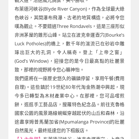
布萊德河峽谷(Blyde River Canyon)，作為全球最大綠
色峽谷，其間瀑布飛瀑、古老的地質構造，必將令您
嘆為觀止。不要錯過Three Rondavels，這是三座形似
非洲茅屋的錐形山峰。站立在波克幸運壺穴(Bourke’s
Luck Potholes)的橋上，數千年的湍流已在砂岩中雕
琢出巨大的孔洞，令人稱奇。登上「上帝之窗」
(God’s Window)，迎接您的是今日最高點的壯麗景
致，那裡的視野將令您心曠神怡。
我們還將在一座歷史悠久的礦鎮停留，享用午餐(費用
自理)。這些鎮於19世紀80年代淘金熱潮中興起，現
今多已轉型為木材產業中心。在那裡，您可品嚐煎
餅，逛逛手工藝品店，搜羅特色紀念品。前往克魯格
國家公園的風景路線蜿蜒穿越起伏的山丘和森林，沿
途盡享姆普馬蘭加省(Mpumalanga Province)的壯麗
自然風光，最終抵達您的下榻飯店。
【入內參觀】
布萊德河峽谷、波克幸運壺穴、上帝之