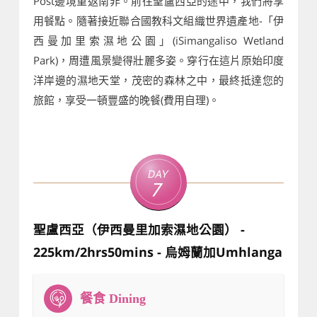
Post邊境重返南非。前往聖盧西亞的途中，我們將享
用餐點。隨著接近聯合國教科文組織世界遺產地-「伊
西曼加里索濕地公園」(iSimangaliso Wetland
Park)，周遭風景變得壯麗多姿。穿行在這片原始印度
洋岸邊的濕地天堂，茂密的森林之中，最終抵達您的
旅館，享受一頓豐盛的晚餐(費用自理)。
Day
7
聖盧西亞（伊西曼里加索濕地公園） -
225km/2hrs50mins - 烏姆蘭加Umhlanga