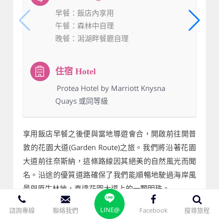
早餐
：飯店內享用
午餐
：森林中自理
晚餐
：潟湖畔餐廳自理
：Protea Hotel by Marriott Knysna
Quays 或同等級
享用飯店早餐之後便與當地導遊會合，開啟前往開普
敦的花園大道(Garden Route)之旅。我們將沿著花園
大道前往奈斯納，這條路線因其絕美的自然風光而聞
名。沿途的優質道路確保了我們能順暢地駛過海岸風
景與原生林地，直達花園大道上的一顆明珠。
LINE@
諮詢專線
聯絡我們
Facebook
搜尋旅程