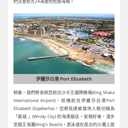
們注意前方24海里的危險海域。
伊麗莎白港 Port Elizabeth
稍後，我們將安排您前往沙卡王國際機場(King Shaka
International Airport)，搭機前往伊麗莎白港Port
Elizabeth (Gqeberha)。您將抵達被當地人親切稱為
「風城 」(Windy City) 的海濱飯店。安頓好後，漫步
至國王海灘(King’s Beach)，游泳或在潔白的沙灘上放