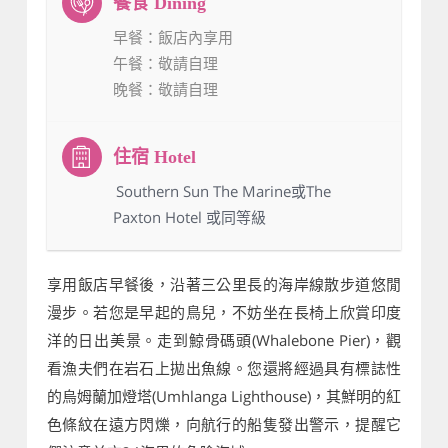
早餐
：飯店內享用
午餐
：敬請自理
晚餐
：敬請自理
：Southern Sun The Marine或The
Paxton Hotel 或同等級
享用飯店早餐後，沿著三公里長的海岸線散步道悠閒
漫步。若您是早起的鳥兒，不妨坐在長椅上欣賞印度
洋的日出美景。走到鯨骨碼頭(Whalebone Pier)，觀
看漁夫們在岩石上拋出魚線。您還將經過具有標誌性
的烏姆蘭加燈塔(Umhlanga Lighthouse)，其鮮明的紅
色條紋在遠方閃爍，向航行的船隻發出警示，提醒它