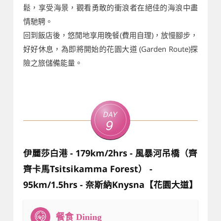
鬆，享受海景，觀看勇敢的衝浪者在絕佳的海浪中盡
情馳騁。
回到飯店後，悠閒地享用晚餐(費用自理)，放慢腳步，
好好休息，為即將開始的花園大道 (Garden Route)探
險之旅儲備能量。
Day
9
伊麗莎白港 - 179km/2hrs - 風暴河吊橋（齊
齊卡馬Tsitsikamma Forest） -
95km/1.5hrs - 奈斯納Knysna【花園大道】