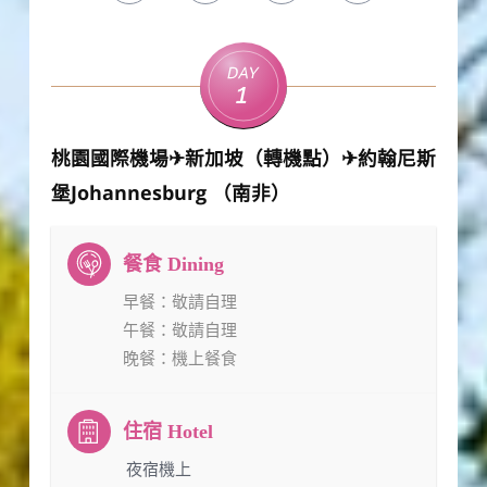
Day
1
桃園國際機場✈新加坡（轉機點）✈約翰尼斯
堡Johannesburg （南非）
早餐
：敬請自理
午餐
：敬請自理
晚餐
：機上餐食
：夜宿機上