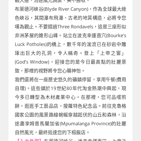
布萊德河峽谷(Blyde River Canyon)，作為全球最大綠
色峽谷，其間瀑布飛瀑、古老的地質構造，必將令您
嘆為觀止。不要錯過Three Rondavels，這是三座形似
非洲茅屋的錐形山峰。站立在波克幸運壺穴(Bourke’s
Luck Potholes)的橋上，數千年的湍流已在砂岩中雕
琢出巨大的孔洞，令人稱奇。登上「上帝之窗」
(God’s Window)，迎接您的是今日最高點的壯麗景
致，那裡的視野將令您心曠神怡。
我們還將在一座歷史悠久的礦鎮停留，享用午餐(費用
自理)。這些鎮於19世紀80年代淘金熱潮中興起，現
今多已轉型為木材產業中心。在那裡，您可品嚐煎
餅，逛逛手工藝品店，搜羅特色紀念品。前往克魯格
國家公園的風景路線蜿蜒穿越起伏的山丘和森林，沿
途盡享姆普馬蘭加省(Mpumalanga Province)的壯麗
自然風光，最終抵達您的下榻飯店。
【入內參觀】
布萊德河峽谷、波克幸運壺穴、上帝之