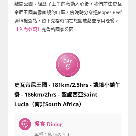
離開公園。經歷了上午的激動人心後，我們前往史瓦
帝尼王國雲霧繚繞的山區，傍晚時分穿過Jeppes Reef
邊境檢查站，留下充裕時間在旅館放鬆並享用晚餐。
【入內參觀】
克魯格國家公園
Day
6
史瓦帝尼王國 - 181km/2.5hrs - 邊境小鎮午
餐 - 186km/2hrs - 聖盧西亞Saint
Lucia（南非South Africa）
早餐
：飯店內享用