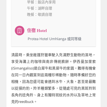
早餐
：飯店內享用
午餐
：湖畔自理
晚餐
：敬請自理
：Protea Hotel Umhlanga 或同等級
清晨時，乘坐敞篷狩獵車駛入充滿野生動物的濕地，
享受海灘上的咖啡與南非傳統脆餅。伊西曼加里索
(iSimangaliso)是白犀牛和黑犀牛的家園，難得有機會
在同一日內觀賞到這兩種珍稀動物，隨時準備好您的
相機，因為您還可能會遇到水牛、大象，甚至是最難
以捉摸的豹。羚羊種類繁多，從隨處可見的黑斑羚到
長角的捻角羚、身上有獨特斑紋的水羚以及草地上常
見的reedbuck。