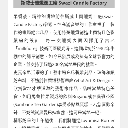
斯威士蘭蠟燭工廠 Swazi Candle Factory
早餐後，精神飽满地前往斯威士蘭蠟燭工廠(Swazi
Candle Factory)參觀。在充滿音樂的工作室裡手工製
作的蠟燭絕非凡品，使用特殊蠟質創造出獨特且色彩
繽紛的設計。每一支蠟燭表面因採用了古老
「millifiore」技術而堅硬光滑。這個起初於1982年牛
棚中的簡單創意，如今已發展成為擁有全球影響力的
企業，並支持了超過200名當地居民的就業。
史瓦帝尼活躍的手工藝市場充斥著雕刻品、珠飾和繽
紛布料。不妨前往葉博藝術畫廊Yebo! Art & Design，
欣賞當地才華洋溢的藝術家作品、品嚐當地特色美
食，如用馬魯拉果製成的飲料Buganu或在桑班茶園
(Sambane Tea Garden)享受茶點與蛋糕。若您喜歡辛
辣，不妨試試黑曼巴辣椒醬，這可是當地一絕。
精彩紛呈的上午過後，我們將通過Lavumisa Border