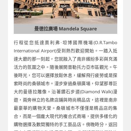
曼德拉廣場 Mandela Square
行程從您抵達奧利弗·坦博國際機場(O.R.Tambo
International Airport)受到熱烈歡迎開始。一踏入抵
達大廳的那一刻起，您就融入了南非繽紛多彩與充滿
活力的氛圍之中。隨後展開普勒托力亞市區觀光。午
後時光，您可以選擇放鬆休息，緩解飛行疲勞或是探
索時尚的桑頓城市。漫步穿過桑頓廣場，仰望那尊巨
大的曼德拉雕像。沿著鑽石步道(Diamond Walk)漫
遊，兩旁林立的名牌店鋪與時尚精品店，這裡是南非
最豪華的購物天堂。桑頓城市不僅僅是精品店的集
合，而是一個龐大現代的複合式商場，提供多樣化的
購物選擇及數間獨特的手工藝品店。傍晚時分，返回