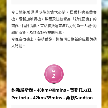
今日懷抱著滿滿期待與愉悅心情，搭乘舒適豪華客
機，經新加坡轉機，啟程飛往被譽為「彩虹國度」的
南非。隔日清晨，首站將抵達充滿活力的第一大城~約
翰尼斯堡，為精彩旅程揭開序幕。
今晚夜宿機上，養精蓄銳，迎接明日嶄新的風景與動
人時刻。
Day
2
約翰尼斯堡 - 48km/40mins - 普勒托力亞
Pretoria - 42km/35mins - 桑頓Sandton