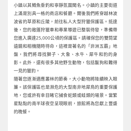
小鎮以其鱒魚垂釣和寧靜氛圍聞名。小鎮的主要街道
上滿是別具一格的商店和餐廳。爾後我們將穿越林波
波省的草原和丘陵，前往私人大型狩獵保護區。抵達
後，您的敞篷狩獵車和專業導遊已整裝待發，準備帶
您進入廣達25,000公頃的保護區。請確保您的雙筒望
遠鏡和相機隨時待命，這裡是著名的「非洲五霸」地
盤，我們將尋找獅子、大象、水牛、犀牛和豹的身
影。此外，還有很多其他野生動物，包括鬣狗和難得
一見的獵豹。
隨著您逐漸適應叢林的節奏，大小動物將陸續映入眼
簾。該保護區也是瀕危的大型南非地犀鳥的重要保護
地，您或許有幸目睹它捕食蛇類或蛙類的場景。當繁
星點點的南半球夜空呈現眼前，旅館將為您獻上豐盛
的晚餐。