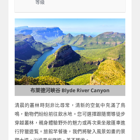
等級
布萊德河峽谷 Blyde River Canyon
清晨的叢林時刻非比尋常，清新的空氣中充滿了鳥
鳴，動物們紛紛前往飲水地。您可選擇跟隨嚮導徒步
穿越叢林，親身體驗野外的魅力或再次乘坐敞篷車進
行狩獵遊覧。旅館早餐後，我們將駛入風景如畫的景
觀大道，沿途風光旖旎，美不勝收。