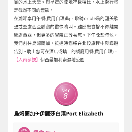
實的水上天堂。與早晨的陸地狩獵相比，水上滑行將
是截然不同的體驗。
在湖畔享用午餐(費用自理)時，聆聽oriole鳥的甜美歌
聲或聖盧西亞鸚鵡的歡快鳴叫。雖然您會捨不得離開
聖盧西亞，但更多的冒險正等著您。下午晚些時候，
我們前往烏姆蘭加，抵達時您將在北段旅程中與導遊
告別。晚上您可在酒店或鎮上的餐廳用餐(費用自理)。
【入內參觀】
伊西曼加利索濕地公園
Day
8
烏姆蘭加✈伊麗莎白港Port Elizabeth