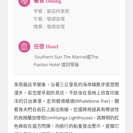
早餐
：飯店內享用
午餐
：敬請自理
晚餐
：敬請自理
：Southern Sun The Marine或The
Paxton Hotel 或同等級
享用飯店早餐後，沿著三公里長的海岸線散步道悠閒
漫步。若您是早起的鳥兒，不妨坐在長椅上欣賞印度
洋的日出美景。走到鯨骨碼頭(Whalebone Pier)，觀
看漁夫們在岩石上拋出魚線。您還將經過具有標誌性
的烏姆蘭加燈塔(Umhlanga Lighthouse)，其鮮明的紅
色條紋在遠方閃爍，向航行的船隻發出警示，提醒它