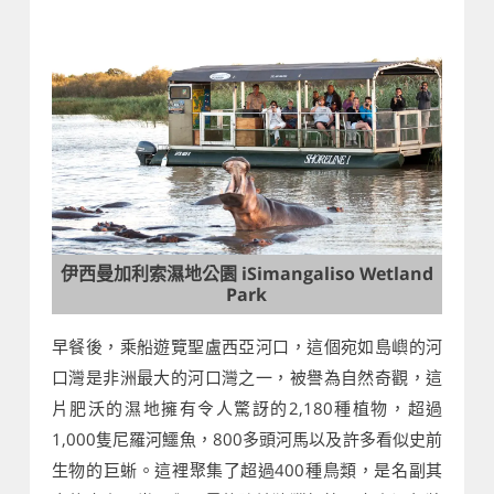
伊西曼加利索濕地公園 iSimangaliso Wetland
Park
早餐後，乘船遊覽聖盧西亞河口，這個宛如島嶼的河
口灣是非洲最大的河口灣之一，被譽為自然奇觀，這
片肥沃的濕地擁有令人驚訝的2,180種植物，超過
1,000隻尼羅河鱷魚，800多頭河馬以及許多看似史前
生物的巨蜥。這裡聚集了超過400種鳥類，是名副其