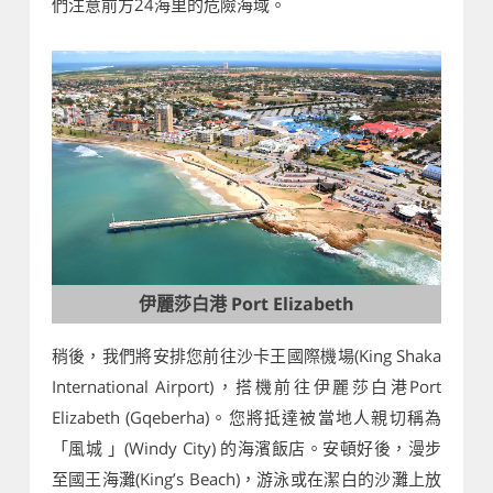
們注意前方24海里的危險海域。
伊麗莎白港 Port Elizabeth
稍後，我們將安排您前往沙卡王國際機場(King Shaka
International Airport)，搭機前往伊麗莎白港Port
Elizabeth (Gqeberha)。您將抵達被當地人親切稱為
「風城 」(Windy City) 的海濱飯店。安頓好後，漫步
至國王海灘(King’s Beach)，游泳或在潔白的沙灘上放