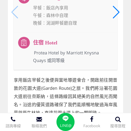
早餐
：飯店內享用
午餐
：森林中自理
晚餐
：潟湖畔餐廳自理
：Protea Hotel by Marriott Knysna
Quays 或同等級
享用飯店早餐之後便與當地導遊會合，開啟前往開普
敦的花園大道(Garden Route)之旅。我們將沿著花園
大道前往奈斯納，這條路線因其絕美的自然風光而聞
名。沿途的優質道路確保了我們能順暢地駛過海岸風
景與原生林地，直達花園大道上的一顆明珠。
LINE@
諮詢專線
聯絡我們
Facebook
搜尋旅程