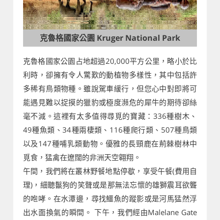
克魯格國家公園 Kruger National Park
克魯格國家公園占地超過20,000平方公里，略小於比
利時，卻擁有令人驚歎的動植物多樣性，其中包括許
多稀有鳥類物種。雖說駕車緩行，但您心中對即將可
能遇見難以捉摸的獵豹或極度瀕危的犀牛的期待卻絲
毫不減。這裡有太多值得尋覓的寶藏：336種樹木、
49種魚類、34種兩棲類、116種爬行類、507種鳥類
以及147種哺乳類動物。優雅的長頸鹿在荊棘樹林中
覓食，猛禽在遼闊的非洲天空翱翔。
午間，我們將在叢林野餐地點停歇，享受午餐(費用自
理)，細聽鬣狗的笑聲或是那無法忘懷的雄獅震耳欲聾
的咆哮。在水潭邊，尋找鱷魚的蹤影或是河馬猛然浮
出水面換氣的瞬間。 下午，我們經由Malelane Gate