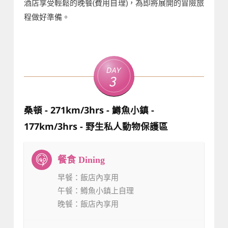
酒店享受輕鬆的晚餐(費用自理)，為即將展開的冒險旅
程做好準備。
Day
3
桑頓 - 271km/3hrs - 鱒魚小鎮 -
177km/3hrs - 野生私人動物保護區
早餐
：飯店內享用
午餐
：鱒魚小鎮上自理
晚餐
：飯店內享用