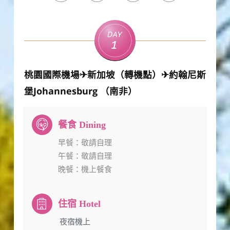
Day
1
桃園國際機場✈新加坡（轉機點）✈約翰尼斯
堡Johannesburg （南非）
早餐
：敬請自理
午餐
：敬請自理
晚餐
：機上餐食
：夜宿機上