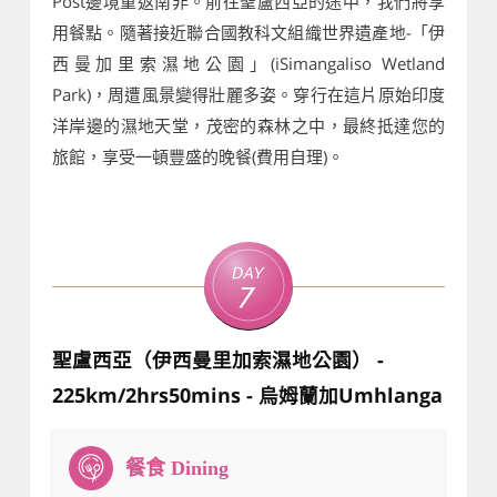
Post邊境重返南非。前往聖盧西亞的途中，我們將享
用餐點。隨著接近聯合國教科文組織世界遺產地-「伊
西曼加里索濕地公園」(iSimangaliso Wetland
Park)，周遭風景變得壯麗多姿。穿行在這片原始印度
洋岸邊的濕地天堂，茂密的森林之中，最終抵達您的
旅館，享受一頓豐盛的晚餐(費用自理)。
Day
7
聖盧西亞（伊西曼里加索濕地公園） -
225km/2hrs50mins - 烏姆蘭加Umhlanga