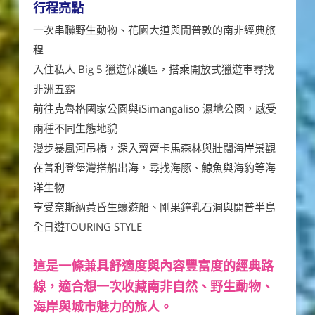
行程亮點
一次串聯野生動物、花園大道與開普敦的南非經典旅
程
入住私人 Big 5 獵遊保護區，搭乘開放式獵遊車尋找
非洲五霸
前往克魯格國家公園與iSimangaliso 濕地公園，感受
兩種不同生態地貌
漫步暴風河吊橋，深入齊齊卡馬森林與壯闊海岸景觀
在普利登堡灣搭船出海，尋找海豚、鯨魚與海豹等海
洋生物
享受奈斯納黃昏生蠔遊船、剛果鐘乳石洞與開普半島
全日遊TOURING STYLE
這是一條兼具舒適度與內容豐富度的經典路
線，適合想一次收藏南非自然、野生動物、
海岸與城市魅力的旅人。