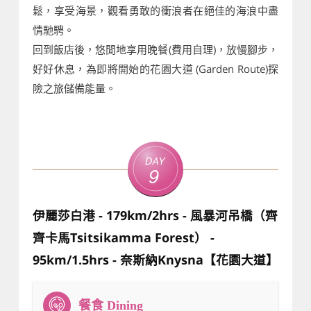
鬆，享受海景，觀看勇敢的衝浪者在絕佳的海浪中盡
情馳騁。
回到飯店後，悠閒地享用晚餐(費用自理)，放慢腳步，
好好休息，為即將開始的花園大道 (Garden Route)探
險之旅儲備能量。
Day
9
伊麗莎白港 - 179km/2hrs - 風暴河吊橋（齊
齊卡馬Tsitsikamma Forest） -
95km/1.5hrs - 奈斯納Knysna【花園大道】