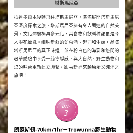
塔斯馬尼亞
抵達墨爾本後轉飛往塔斯馬尼亞，準備展開塔斯馬尼
亞深度探索之旅，塔斯馬尼亞擁有令人著迷的自然美
景，文化體驗極具多元化，其食物和飲料種類更是令
人眼花撩亂。細味新鮮的葡萄酒、起司和生蠔，品嚐
塔斯馬尼亞的真正味道，並在粉白色的海灘和悠閒的
奢華體驗中享受一絲寧靜感，與大自然、野生動物和
您的味蕾重新建立聯繫，跟著新進來趟原始又純淨之
旅吧！
Day
3
朗瑟斯頓-70km/1hr－Trowunna野生動物