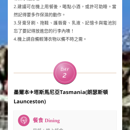
2.建議可在機上用餐後，喝點小酒，或許可助睡。當
然記得要多作保濕的動作。
3.牙膏牙刷、拖鞋、護唇膏、乳液、記憶卡與電池別
忘了要記得放進您的行李內噢！
4.機上請自備輕薄衣物以備不時之需。
Day
2
墨爾本✈塔斯馬尼亞Tasmania(朗瑟斯頓
Launceston)