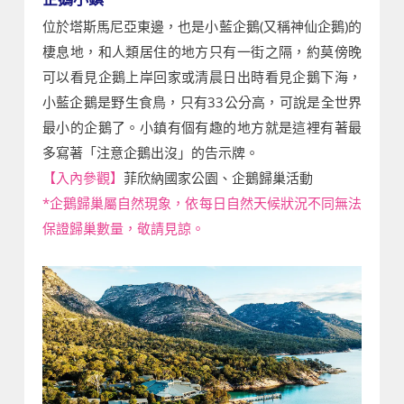
位於塔斯馬尼亞東邊，也是小藍企鵝(又稱神仙企鵝)的
棲息地，和人類居住的地方只有一街之隔，約莫傍晚
可以看見企鵝上岸回家或清晨日出時看見企鵝下海，
小藍企鵝是野生食鳥，只有33公分高，可說是全世界
最小的企鵝了。小鎮有個有趣的地方就是這裡有著最
多寫著「注意企鵝出沒」的告示牌。
【入內參觀】
菲欣納國家公園、企鵝歸巢活動
*企鵝歸巢屬自然現象，依每日自然天候狀況不同無法
保證歸巢數量，敬請見諒。