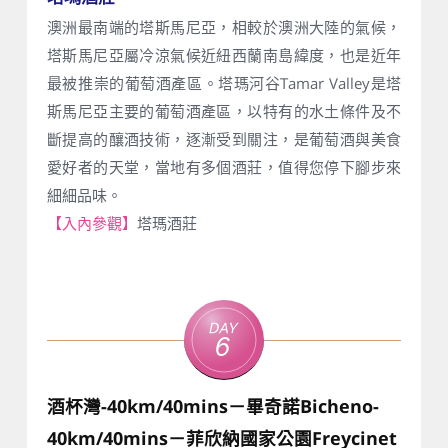
澳洲最南端的塔斯馬尼亞，相較於澳洲大陸的氣候，
塔斯馬尼亞屬冷涼氣候近紐西蘭南島緯度，也是近年
最被推崇的葡萄酒產區。塔瑪河谷Tamar Valley是塔
斯馬尼亞主要的葡萄酒產區，以特有的水土條件及不
斷提高的釀酒技術，逐漸受到關注，是葡萄酒與美食
愛好者的天堂，當地有多個酒莊，值得您停下腳步來
細細品味。
【入內參觀】
塔瑪酒莊
Day
6
酒杯灣-40km/40mins－畢奇諾Bicheno-
40km/40mins－菲欣納國家公園Freycinet