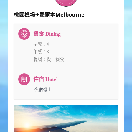
桃園機場✈墨爾本Melbourne
早餐
：X
午餐
：X
晚餐
：機上餐食
：夜宿機上