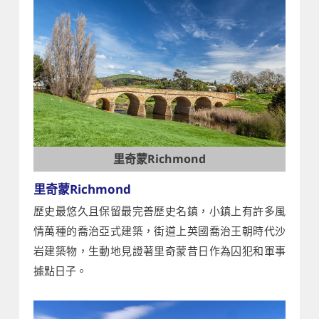
里奇蒙Richmond
里奇蒙Richmond
歷史最悠久且保留最完善歷史名鎮，小鎮上有許多風
情萬種的喬治亞式建築，街道上英國喬治王朝時代沙
岩建築物，生動地見證著里奇蒙昔日作為囚犯和軍事
據點日子。