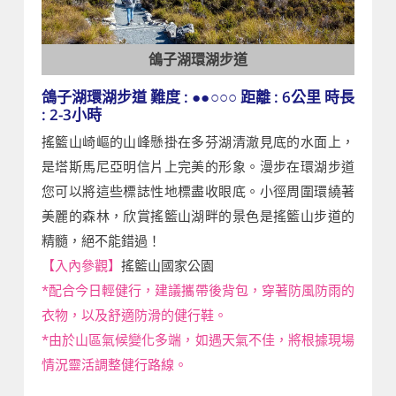
鴿子湖環湖步道
鴿子湖環湖步道 難度 : ●●○○○ 距離 : 6公里 時長
: 2-3小時
搖籃山崎嶇的山峰懸掛在多芬湖清澈見底的水面上，
是塔斯馬尼亞明信片上完美的形象。漫步在環湖步道
您可以將這些標誌性地標盡收眼底。小徑周圍環繞著
美麗的森林，欣賞搖籃山湖畔的景色是搖籃山步道的
精髓，絕不能錯過！
【入內參觀】
搖籃山國家公園
*配合今日輕健行，建議攜帶後背包，穿著防風防雨的
衣物，以及舒適防滑的健行鞋。
*由於山區氣候變化多端，如遇天氣不佳，將根據現場
情況靈活調整健行路線。