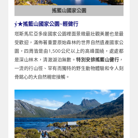
搖籃山國家公園
★搖籃山國家公園~輕健行
ý
塔斯馬尼亞多座國家公園裡面景緻最壯觀美麗也是最
受歡迎，滿佈著重要原始森林的世界自然遺產國家公
園，四周皆是由1,500公尺以上的高峰圍繞，處處都
是深山林木，清澈湖泊無數。
特別安排搖籃山健行
，
一流的行山徑、罕有而獨特的野生動物體驗和令人刻
骨銘心的大自然親密接觸。