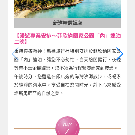
新進精選飯店
【漫遊專業安排～菲欣納國家公園「內」連泊
二晚】
秉持慢遊精神！新進旅行社特別安排於菲欣納國家公
園「內」連泊，讓您不必匆忙。白天悠閒健行，夜晚
等待小藍企鵝歸巢，您不須為行程緊湊而感到疲憊。
午後時分，您還能在飯店旁的海灣沙灘散步，或暢泳
於純淨的海水中，享受自在悠閒時光，靜下心來感受
塔斯馬尼亞的自然之美。
Day
7