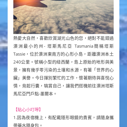
熱愛大自然，喜歡欣賞湖光山色的您，絕對不能錯過
澳洲最小的州- 塔斯馬尼亞 Tasmania簡稱塔斯
Tassie，位於澳洲東南方的心形小島，距離澳洲本土
240公里。號稱小型的紐西蘭，島上原始的地形與美
景，擁有幾乎零污染的土壤和水源，有著「世界的心
臟」美譽。今日揮別繁忙的工作，懷著期待與喜悅心
情，背起行囊，犒賞自己，讓我們搭機前往澳洲塔斯
馬尼亞門戶點-墨爾本。
【貼心小叮嚀】
1.因為夜宿機上，有配戴隱形眼鏡的貴賓，請隨身攜
帶藥水隨身包。