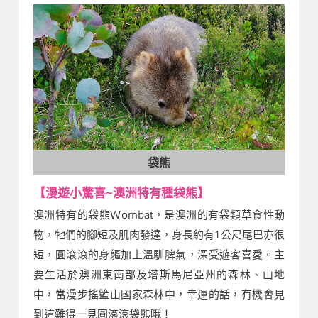
袋熊
【漫遊小驚喜~澳洲特有種袋熊】
澳洲特有的袋熊Ｗombat，是澳洲的有袋類草食性動
物，牠們的腳短及肌肉發達，身長約有1公尺尾巴亦很
短，圓滾滾的身軀加上溫馴脾氣，深受遊客喜愛。主
要生活於澳洲東南部及塔斯馬尼亞州的森林、山地
中，當漫步搖籃山國家森林中，幸運的話，有機會見
到這難得一見圓滾滾袋熊哦！