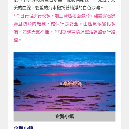
美的曲線，碧藍的海水襯托著純淨的白色沙灘。
*今日行程步行較多，加上灣區地面濕滑，建議穿著舒
適且防滑的鞋款，確保行走安全。山區氣候變化多
端，如遇天氣不佳，將根據現場情況靈活調整健行路
線。
企鵝小鎮
企鵝小鎮