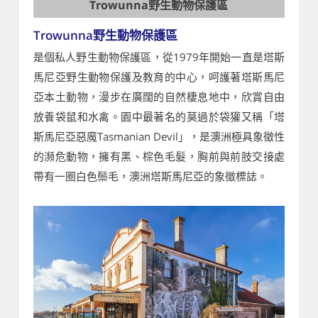
Trowunna野生動物保護區
Trowunna野生動物保護區
是個私人野生動物保護區，從1979年開始一直是塔斯
馬尼亞野生動物保護及教育的中心，呵護著塔斯馬尼
亞本土動物，漫步在廣闊的自然棲息地中，欣賞自由
放養袋鼠和水禽。園中最著名的莫過於袋獾又稱「塔
斯馬尼亞惡魔Tasmanian Devil」，是澳洲極具象徵性
的瀕危動物，擁有黑、棕色毛髮，胸前與前肢交接處
帶有一圈白色鬃毛，澳洲塔斯馬尼亞的象徵標誌。