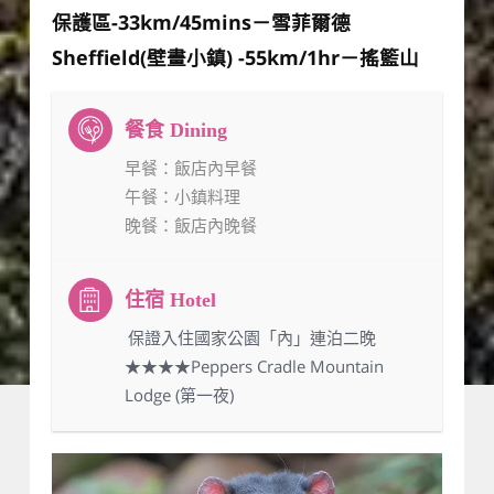
保護區-33km/45mins－雪菲爾德
Sheffield(壁畫小鎮) -55km/1hr－搖籃山
早餐
：飯店內早餐
午餐
：小鎮料理
晚餐
：飯店內晚餐
：保證入住國家公園「內」連泊二晚
★★★★Peppers Cradle Mountain
Lodge (第一夜)