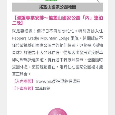
搖籃山國家公園地圖
【漫遊專業安排～搖籃山國家公園「內」連泊
二晚】
就是要慢遊！健行日不再匆匆忙忙。特別安排入住
Peppers Cradle Mountain Lodge 兩晚，這間飯店不
僅位於搖籃山國家公園內的絕佳位置，更曾被《孤獨
星球》評選為十大非凡住宿。從飯店出發搭乘接駁車
即可輕鬆抵達步道，健行途中若感到疲憊，也能隨時
返回休息，這份輕鬆自在，唯有住在國家公園裡才能
真正體會。
【入內參觀】
Trowunna野生動物保護區
【下車參觀】
雪菲爾德