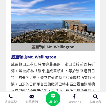
威靈頓山Mt. Wellington
威靈頓山Mt. Wellington
威靈頓山是荷巴特周邊最高的一座山位於荷巴特近
郊，其被評為「沒來過威靈頓山，等於沒來過荷巴
特」的著名景點，聳立在荷伯特港和寬闊的德文特河
邊，山頂的日照平台是俯瞰荷巴特市區全景和遠眺德
文特河河谷的最佳位置，是當地人極為喜愛的景點之
一。
LINE@
諮詢專線
聯絡我們
Facebook
搜尋旅程
【下車參觀】
里奇蒙、威靈頓山