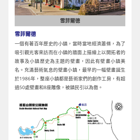
雪菲爾德
雪菲爾德
一個有著百年歷史的小鎮，當時當地經濟蕭條，為了
吸引觀光客來訪而在小鎮的牆面上描繪上以開拓者的
故事及小鎮歷史為主題的壁畫，因此有壁畫小鎮美
名。充滿藝術氣息的壁畫小鎮，最早的一幅壁畫誕生
於1986年，整座小鎮都是藝術家們的創作工房，有超
過50處壁畫和8座雕像，被鎮民引以為傲。