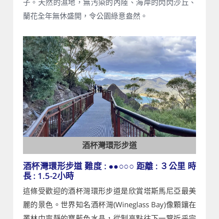
子。天然的濕地，無汚染的內陸、海岸的閃閃沙丘、
蘭花全年無休盛開，令公園綠意盎然。
酒杯灣環形步道
酒杯灣環形步道 難度 : ●●○○○ 距離 : ３公里 時
長 : 1.5-2小時
這條受歡迎的酒杯灣環形步道是欣賞塔斯馬尼亞最美
麗的景色。世界知名酒杯灣(Wineglass Bay)像顆鑲在
叢林中寧靜的寶藍色水晶，從制高點往下一覽近乎完