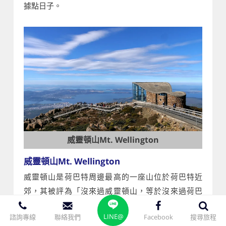
據點日子。
威靈頓山Mt. Wellington
威靈頓山Mt. Wellington
威靈頓山是荷巴特周邊最高的一座山位於荷巴特近
郊，其被評為「沒來過威靈頓山，等於沒來過荷巴
特」的著名景點，聳立在荷伯特港和寬闊的德文特河
LINE@
諮詢專線
聯絡我們
Facebook
搜尋旅程
邊，山頂的日照平台是俯瞰荷巴特市區全景和遠眺德