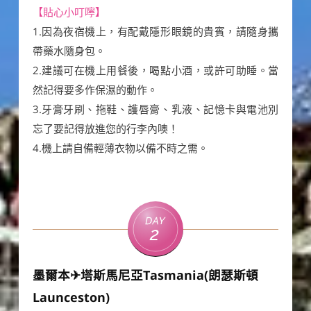
【貼心小叮嚀】
1.因為夜宿機上，有配戴隱形眼鏡的貴賓，請隨身攜
帶藥水隨身包。
2.建議可在機上用餐後，喝點小酒，或許可助睡。當
然記得要多作保濕的動作。
3.牙膏牙刷、拖鞋、護唇膏、乳液、記憶卡與電池別
忘了要記得放進您的行李內噢！
4.機上請自備輕薄衣物以備不時之需。
Day
2
墨爾本✈塔斯馬尼亞Tasmania(朗瑟斯頓
Launceston)