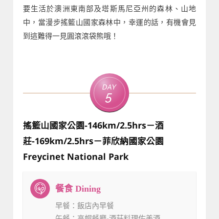
要生活於澳洲東南部及塔斯馬尼亞州的森林、山地
中，當漫步搖籃山國家森林中，幸運的話，有機會見
到這難得一見圓滾滾袋熊哦！
Day
5
搖籃山國家公園-146km/2.5hrs－酒
莊-169km/2.5hrs－菲欣納國家公園
Freycinet National Park
早餐
：飯店內早餐
午餐
：高帽餐廳-酒莊料理佐美酒