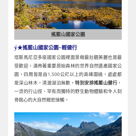
搖籃山國家公園
★搖籃山國家公園~輕健行
ý
塔斯馬尼亞多座國家公園裡面景緻最壯觀美麗也是最
受歡迎，滿佈著重要原始森林的世界自然遺產國家公
園，四周皆是由1,500公尺以上的高峰圍繞，處處都
是深山林木，清澈湖泊無數。
特別安排搖籃山健行
，
一流的行山徑、罕有而獨特的野生動物體驗和令人刻
骨銘心的大自然親密接觸。