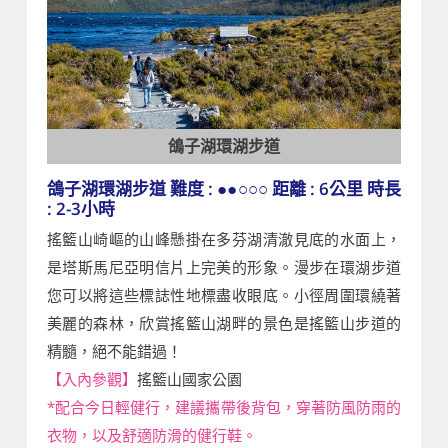
鴿子湖環湖步道
鴿子湖環湖步道 難度 : ●●○○○ 距離 : 6公里 時長
: 2-3小時
搖籃山崎嶇的山峰懸掛在多芬湖清澈見底的水面上，
是塔斯馬尼亞明信片上完美的形象。漫步在環湖步道
您可以將這些標誌性地標盡收眼底。小徑周圍環繞著
美麗的森林，欣賞搖籃山湖畔的景色是搖籃山步道的
精髓，絕不能錯過！
【入內參觀】
搖籃山國家公園
*配合今日輕健行，建議攜帶後背包，穿著防風防雨的
衣物，以及舒適防滑的健行鞋。