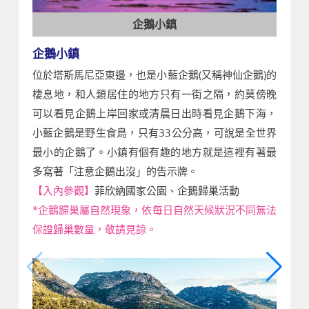
企鵝小鎮
企鵝小鎮
位於塔斯馬尼亞東邊，也是小藍企鵝(又稱神仙企鵝)的
棲息地，和人類居住的地方只有一街之隔，約莫傍晚
可以看見企鵝上岸回家或清晨日出時看見企鵝下海，
小藍企鵝是野生食鳥，只有33公分高，可說是全世界
最小的企鵝了。小鎮有個有趣的地方就是這裡有著最
多寫著「注意企鵝出沒」的告示牌。
【入內參觀】
菲欣納國家公園、企鵝歸巢活動
*企鵝歸巢屬自然現象，依每日自然天候狀況不同無法
保證歸巢數量，敬請見諒。