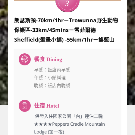
3
朗瑟斯頓-70km/1hr－Trowunna野生動物
保護區-33km/45mins－雪菲爾德
Sheffield(壁畫小鎮) -55km/1hr－搖籃山
早餐
：飯店內早餐
午餐
：小鎮料理
晚餐
：飯店內晚餐
：保證入住國家公園「內」連泊二晚
★★★★Peppers Cradle Mountain
Lodge (第一夜)