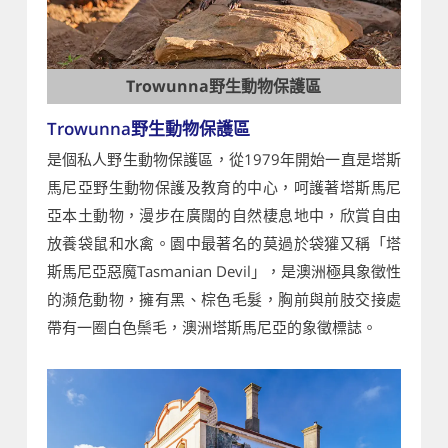
Trowunna野生動物保護區
Trowunna野生動物保護區
是個私人野生動物保護區，從1979年開始一直是塔斯
馬尼亞野生動物保護及教育的中心，呵護著塔斯馬尼
亞本土動物，漫步在廣闊的自然棲息地中，欣賞自由
放養袋鼠和水禽。園中最著名的莫過於袋獾又稱「塔
斯馬尼亞惡魔Tasmanian Devil」，是澳洲極具象徵性
的瀕危動物，擁有黑、棕色毛髮，胸前與前肢交接處
帶有一圈白色鬃毛，澳洲塔斯馬尼亞的象徵標誌。