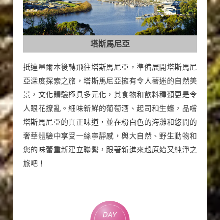
塔斯馬尼亞
抵達墨爾本後轉飛往塔斯馬尼亞，準備展開塔斯馬尼
亞深度探索之旅，塔斯馬尼亞擁有令人著迷的自然美
景，文化體驗極具多元化，其食物和飲料種類更是令
人眼花撩亂。細味新鮮的葡萄酒、起司和生蠔，品嚐
塔斯馬尼亞的真正味道，並在粉白色的海灘和悠閒的
奢華體驗中享受一絲寧靜感，與大自然、野生動物和
您的味蕾重新建立聯繫，跟著新進來趟原始又純淨之
旅吧！
Day