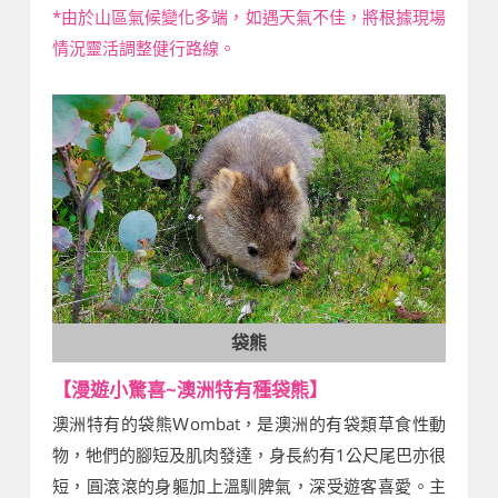
*由於山區氣候變化多端，如遇天氣不佳，將根據現場
情況靈活調整健行路線。
袋熊
【漫遊小驚喜~澳洲特有種袋熊】
澳洲特有的袋熊Ｗombat，是澳洲的有袋類草食性動
物，牠們的腳短及肌肉發達，身長約有1公尺尾巴亦很
短，圓滾滾的身軀加上溫馴脾氣，深受遊客喜愛。主