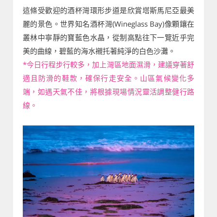
這條受歡迎的酒杯灣環形步道是欣賞塔斯馬尼亞最美
麗的景色。世界知名酒杯灣(Wineglass Bay)像顆鑲在
叢林中寧靜的寶藍色水晶，從制高點往下一覽近乎完
美的曲線，碧藍的海水襯托著純淨的白色沙灘。
*今日行程步行較多，加上灣區地面濕滑，建議穿著舒
適且防滑的鞋款，確保行走安全。山區氣候變化多
端，如遇天氣不佳，將根據現場情況靈活調整健行路
線。