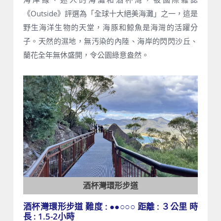
《Outside》評選為「全球十大絕美海灘」之一，這是
野生海洋生物的天堂，海豚和鯨魚是海灣的活躍分
子。天然的濕地，無汚染的內陸、海岸的閃閃沙丘、
蘭花全年無休盛開，令公園綠意盎然。
酒杯灣環形步道
酒杯灣環形步道 難度 : ●●○○○ 距離 : ３公里 時
長 : 1.5-2小時