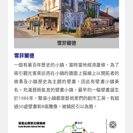
雪菲爾德
雪菲爾德
一個有著百年歷史的小鎮，當時當地經濟蕭條，為了
吸引觀光客來訪而在小鎮的牆面上描繪上以開拓者的
故事及小鎮歷史為主題的壁畫，因此有壁畫小鎮美
名。充滿藝術氣息的壁畫小鎮，最早的一幅壁畫誕生
於1986年，整座小鎮都是藝術家們的創作工房，有超
過50處壁畫和8座雕像，被鎮民引以為傲。