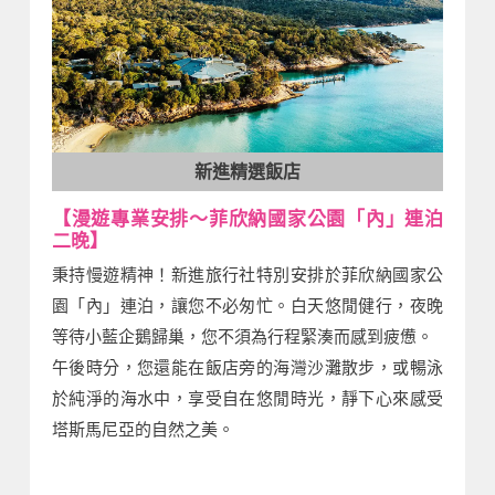
新進精選飯店
【漫遊專業安排～菲欣納國家公園「內」連泊
二晚】
秉持慢遊精神！新進旅行社特別安排於菲欣納國家公
園「內」連泊，讓您不必匆忙。白天悠閒健行，夜晚
等待小藍企鵝歸巢，您不須為行程緊湊而感到疲憊。
午後時分，您還能在飯店旁的海灣沙灘散步，或暢泳
於純淨的海水中，享受自在悠閒時光，靜下心來感受
塔斯馬尼亞的自然之美。