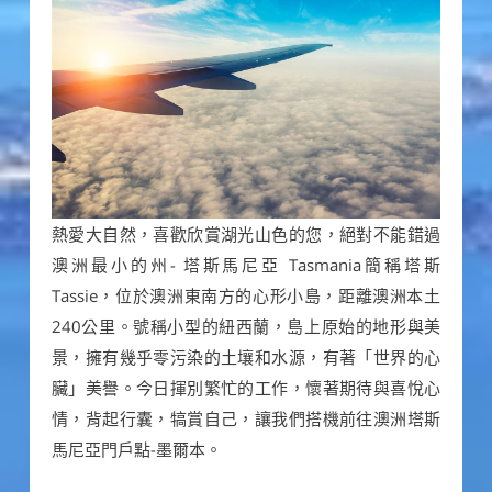
熱愛大自然，喜歡欣賞湖光山色的您，絕對不能錯過
澳洲最小的州- 塔斯馬尼亞 Tasmania簡稱塔斯
Tassie，位於澳洲東南方的心形小島，距離澳洲本土
240公里。號稱小型的紐西蘭，島上原始的地形與美
景，擁有幾乎零污染的土壤和水源，有著「世界的心
臟」美譽。今日揮別繁忙的工作，懷著期待與喜悅心
情，背起行囊，犒賞自己，讓我們搭機前往澳洲塔斯
馬尼亞門戶點-墨爾本。