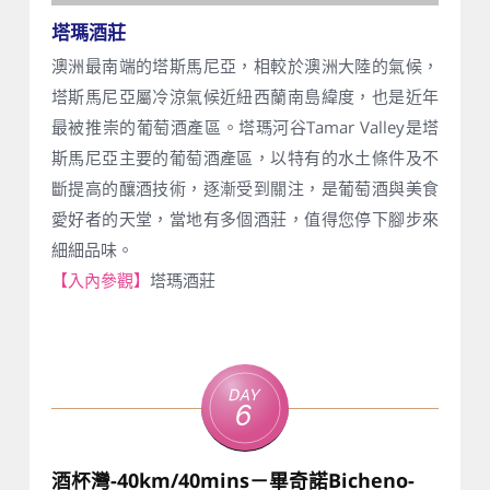
塔瑪酒莊
澳洲最南端的塔斯馬尼亞，相較於澳洲大陸的氣候，
塔斯馬尼亞屬冷涼氣候近紐西蘭南島緯度，也是近年
最被推崇的葡萄酒產區。塔瑪河谷Tamar Valley是塔
斯馬尼亞主要的葡萄酒產區，以特有的水土條件及不
斷提高的釀酒技術，逐漸受到關注，是葡萄酒與美食
愛好者的天堂，當地有多個酒莊，值得您停下腳步來
細細品味。
【入內參觀】
塔瑪酒莊
Day
6
酒杯灣-40km/40mins－畢奇諾Bicheno-