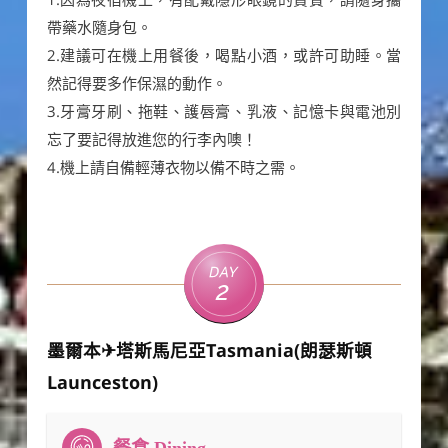
帶藥水隨身包。
2.建議可在機上用餐後，喝點小酒，或許可助睡。當
然記得要多作保濕的動作。
3.牙膏牙刷、拖鞋、護唇膏、乳液、記憶卡與電池別
忘了要記得放進您的行李內噢！
4.機上請自備輕薄衣物以備不時之需。
Day
2
墨爾本✈塔斯馬尼亞Tasmania(朗瑟斯頓
Launceston)