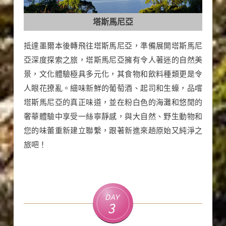
塔斯馬尼亞
抵達墨爾本後轉飛往塔斯馬尼亞，準備展開塔斯馬尼
亞深度探索之旅，塔斯馬尼亞擁有令人著迷的自然美
景，文化體驗極具多元化，其食物和飲料種類更是令
人眼花撩亂。細味新鮮的葡萄酒、起司和生蠔，品嚐
塔斯馬尼亞的真正味道，並在粉白色的海灘和悠閒的
奢華體驗中享受一絲寧靜感，與大自然、野生動物和
您的味蕾重新建立聯繫，跟著新進來趟原始又純淨之
旅吧！
Day
3