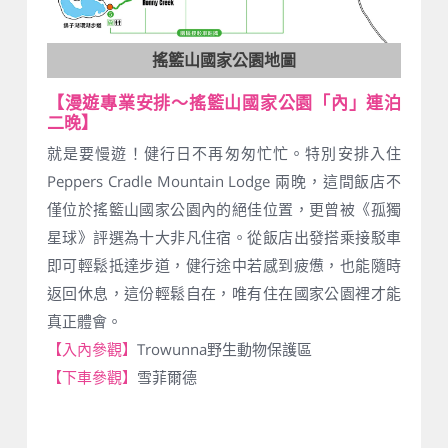
搖籃山國家公園地圖
【漫遊專業安排～搖籃山國家公園「內」連泊
二晚】
就是要慢遊！健行日不再匆匆忙忙。特別安排入住
Peppers Cradle Mountain Lodge 兩晚，這間飯店不
僅位於搖籃山國家公園內的絕佳位置，更曾被《孤獨
星球》評選為十大非凡住宿。從飯店出發搭乘接駁車
即可輕鬆抵達步道，健行途中若感到疲憊，也能隨時
返回休息，這份輕鬆自在，唯有住在國家公園裡才能
真正體會。
【入內參觀】
Trowunna野生動物保護區
【下車參觀】
雪菲爾德