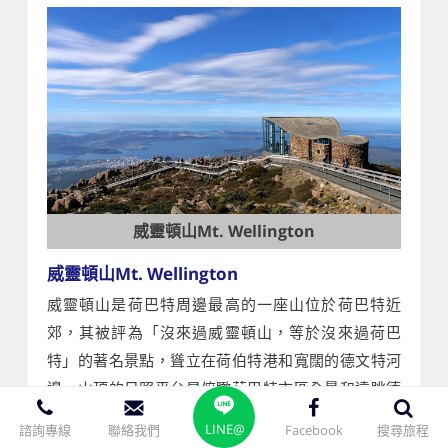
威靈頓山Mt. Wellington
威靈頓山Mt. Wellington
威靈頓山是荷巴特周邊最高的一座山位於荷巴特近
郊，其被評為「沒來過威靈頓山，等於沒來過荷巴
特」的著名景點，聳立在荷伯特港和寬闊的德文特河
邊，山頂的日照平台是俯瞰荷巴特市區全景和遠眺德
文特河河谷的最佳位置，是當地人極為喜愛的景點之
LINE@
諮詢專線
聯絡我們
Facebook
搜尋旅程
一。