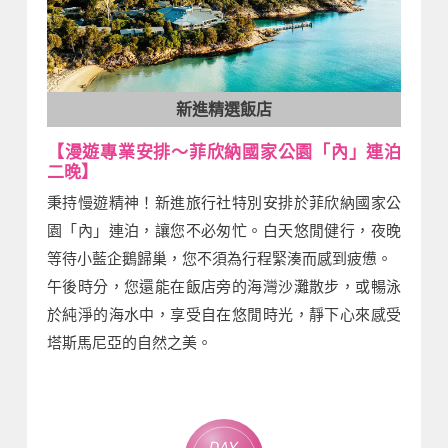
新進精選飯店
【漫遊專業安排～菲欣納國家公園「內」連泊
二晚】
秉持慢遊精神！新進旅行社特別安排於菲欣納國家公
園「內」連泊，讓您不必匆忙。白天悠閒健行，夜晚
等待小藍企鵝歸巢，您不須為行程緊湊而感到疲憊。
午後時分，您還能在飯店旁的海灣沙灘散步，或暢泳
於純淨的海水中，享受自在悠閒時光，靜下心來感受
塔斯馬尼亞的自然之美。