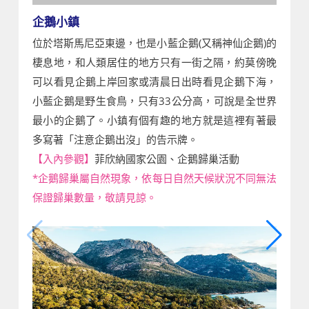
企鵝小鎮
位於塔斯馬尼亞東邊，也是小藍企鵝(又稱神仙企鵝)的
棲息地，和人類居住的地方只有一街之隔，約莫傍晚
可以看見企鵝上岸回家或清晨日出時看見企鵝下海，
小藍企鵝是野生食鳥，只有33公分高，可說是全世界
最小的企鵝了。小鎮有個有趣的地方就是這裡有著最
多寫著「注意企鵝出沒」的告示牌。
【入內參觀】
菲欣納國家公園、企鵝歸巢活動
*企鵝歸巢屬自然現象，依每日自然天候狀況不同無法
保證歸巢數量，敬請見諒。