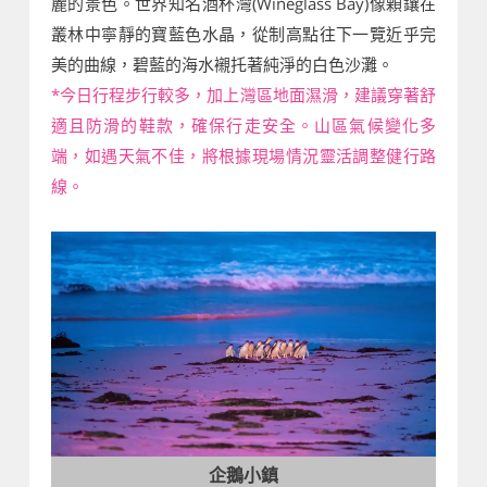
麗的景色。世界知名酒杯灣(Wineglass Bay)像顆鑲在
叢林中寧靜的寶藍色水晶，從制高點往下一覽近乎完
美的曲線，碧藍的海水襯托著純淨的白色沙灘。
*今日行程步行較多，加上灣區地面濕滑，建議穿著舒
適且防滑的鞋款，確保行走安全。山區氣候變化多
端，如遇天氣不佳，將根據現場情況靈活調整健行路
線。
企鵝小鎮