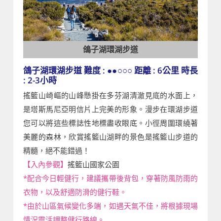
鴿子湖環湖步道
鴿子湖環湖步道 難度 : ●●○○○ 距離 : 6公里 時長
: 2-3小時
搖籃山崎嶇的山峰懸掛在多芬湖清澈見底的水面上，
是塔斯馬尼亞明信片上完美的形象。漫步在環湖步道
您可以將這些標誌性地標盡收眼底。小徑周圍環繞著
美麗的森林，欣賞搖籃山湖畔的景色是搖籃山步道的
精髓，絕不能錯過！
【入內參觀】
搖籃山國家公園
*配合今日輕健行，建議攜帶後背包，穿著防風防雨的
衣物，以及舒適防滑的健行鞋。
*由於山區氣候變化多端，如遇天氣不佳，將根據現場
情況靈活調整健行路線。