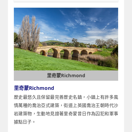
里奇蒙Richmond
里奇蒙Richmond
歷史最悠久且保留最完善歷史名鎮，小鎮上有許多風
情萬種的喬治亞式建築，街道上英國喬治王朝時代沙
岩建築物，生動地見證著里奇蒙昔日作為囚犯和軍事
據點日子。