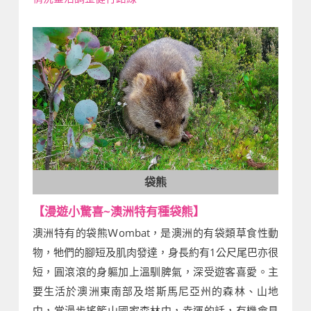
袋熊
【漫遊小驚喜~澳洲特有種袋熊】
澳洲特有的袋熊Ｗombat，是澳洲的有袋類草食性動
物，牠們的腳短及肌肉發達，身長約有1公尺尾巴亦很
短，圓滾滾的身軀加上溫馴脾氣，深受遊客喜愛。主
要生活於澳洲東南部及塔斯馬尼亞州的森林、山地
中，當漫步搖籃山國家森林中，幸運的話，有機會見