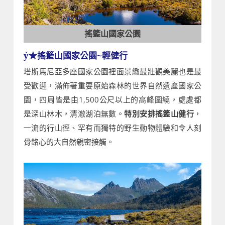
搖籃山國家公園
★搖籃山國家公園~輕健行
ý
塔斯馬尼亞多座國家公園裡面景緻最壯觀美麗也是最
受歡迎，滿佈著重要原始森林的世界自然遺產國家公
園，四周皆是由1,500公尺以上的高峰圍繞，處處都
是深山林木，清澈湖泊無數。
特別安排搖籃山健行
，
一流的行山徑、罕有而獨特的野生動物體驗和令人刻
骨銘心的大自然親密接觸。