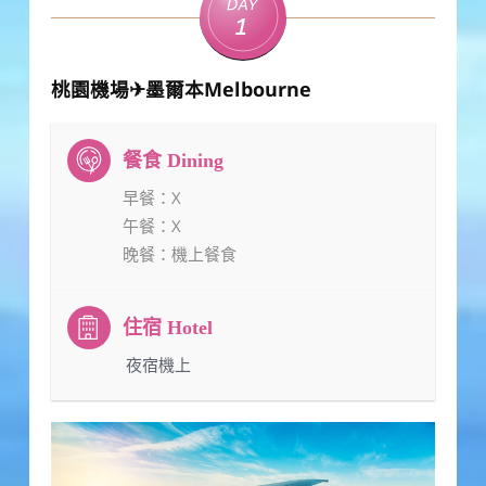
Day
1
桃園機場✈墨爾本Melbourne
早餐
：X
午餐
：X
晚餐
：機上餐食
：夜宿機上