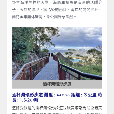
野生海洋生物的天堂，海豚和鯨魚是海灣的活躍分
子。天然的濕地，無汚染的內陸、海岸的閃閃沙丘、
蘭花全年無休盛開，令公園綠意盎然。
酒杯灣環形步道
酒杯灣環形步道 難度 : ●●○○○ 距離 : ３公里 時
長 : 1.5-2小時
這條受歡迎的酒杯灣環形步道是欣賞塔斯馬尼亞最美