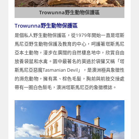
Trowunna野生動物保護區
Trowunna野生動物保護區
是個私人野生動物保護區，從1979年開始一直是塔斯
馬尼亞野生動物保護及教育的中心，呵護著塔斯馬尼
亞本土動物，漫步在廣闊的自然棲息地中，欣賞自由
放養袋鼠和水禽。園中最著名的莫過於袋獾又稱「塔
斯馬尼亞惡魔Tasmanian Devil」，是澳洲極具象徵性
的瀕危動物，擁有黑、棕色毛髮，胸前與前肢交接處
帶有一圈白色鬃毛，澳洲塔斯馬尼亞的象徵標誌。