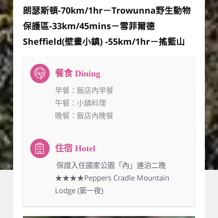
朗瑟斯頓-70km/1hr－Trowunna野生動物
保護區-33km/45mins－雪菲爾德
Sheffield(壁畫小鎮) -55km/1hr－搖籃山
早餐
：飯店內早餐
午餐
：小鎮料理
晚餐
：飯店內晚餐
：保證入住國家公園「內」連泊二晚
★★★★Peppers Cradle Mountain
Lodge (第一夜)