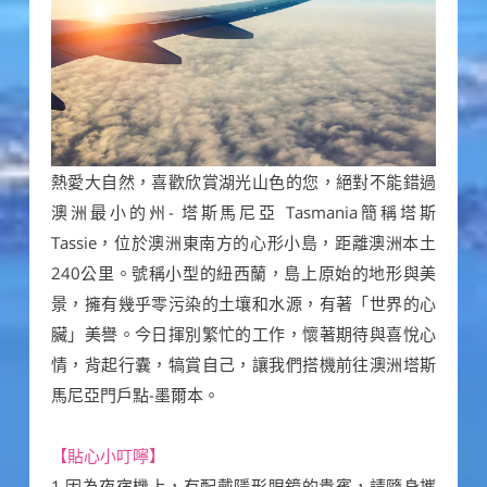
熱愛大自然，喜歡欣賞湖光山色的您，絕對不能錯過
澳洲最小的州- 塔斯馬尼亞 Tasmania簡稱塔斯
Tassie，位於澳洲東南方的心形小島，距離澳洲本土
240公里。號稱小型的紐西蘭，島上原始的地形與美
景，擁有幾乎零污染的土壤和水源，有著「世界的心
臟」美譽。今日揮別繁忙的工作，懷著期待與喜悅心
情，背起行囊，犒賞自己，讓我們搭機前往澳洲塔斯
馬尼亞門戶點-墨爾本。
【貼心小叮嚀】
1.因為夜宿機上，有配戴隱形眼鏡的貴賓，請隨身攜