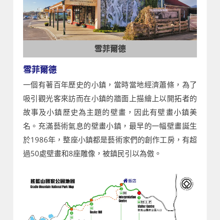
雪菲爾德
雪菲爾德
一個有著百年歷史的小鎮，當時當地經濟蕭條，為了
吸引觀光客來訪而在小鎮的牆面上描繪上以開拓者的
故事及小鎮歷史為主題的壁畫，因此有壁畫小鎮美
名。充滿藝術氣息的壁畫小鎮，最早的一幅壁畫誕生
於1986年，整座小鎮都是藝術家們的創作工房，有超
過50處壁畫和8座雕像，被鎮民引以為傲。