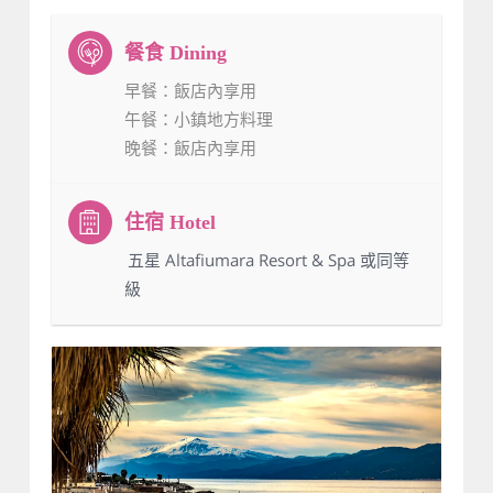
早餐
：飯店內享用
午餐
：小鎮地方料理
晚餐
：飯店內享用
：五星 Altafiumara Resort & Spa 或同等
級