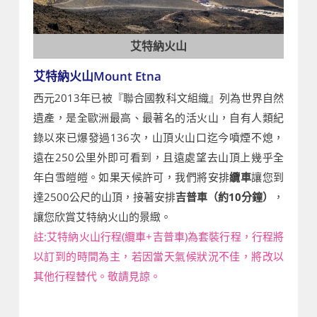
艾特納火山
艾特納火山Mount Etna
西元2013年已被『聯合國教科文組織』列為世界自然
遺產，是全歐洲最高、最著名的活火山，自有人類紀
錄以來已爆發過136次，山頂火山口迄今噴煙不熄，
遠在250公里外即可看到，且遠處望去山頂上幾乎全
年白雪皚皚。如果天候許可，我們將安排
纜車
讓您到
達2500公尺的山頂，接著安排
吉普車（約10分鐘）
，
讓您欣賞艾特納火山的景緻。
註:艾特納火山行程(纜車+吉普車)為套裝行程，行程將
以訂到的時間為主，若因當天氣候狀況不佳，將改以
其他行程替代。敬請見諒。