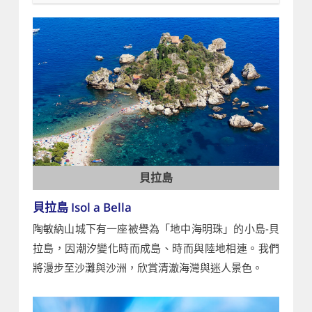
貝拉島
貝拉島 Isol a Bella
陶敏納山城下有一座被譽為「地中海明珠」的小島-貝
拉島，因潮汐變化時而成島、時而與陸地相連。我們
將漫步至沙灘與沙洲，欣賞清澈海灣與迷人景色。