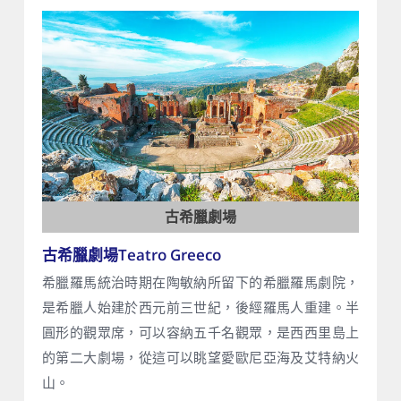
古希臘劇場
古希臘劇場Teatro Greeco
希臘羅馬統治時期在陶敏納所留下的希臘羅馬劇院，
是希臘人始建於西元前三世紀，後經羅馬人重建。半
圓形的觀眾席，可以容納五千名觀眾，是西西里島上
的第二大劇場，從這可以眺望愛歐尼亞海及艾特納火
山。