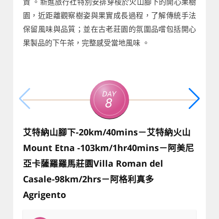
貴 。新進旅行社特別安排穿梭於火山腳下的開心果樹
園，近距離觀察樹姿與果實成長過程，了解傳統手法
保留風味與品質；並在古老莊園的氛圍品嚐包括開心
果製品的下午茶，完整感受當地風味 。
Day
8
艾特納山腳下-20km/40mins－艾特納火山
Mount Etna -103km/1hr40mins－阿美尼
亞卡薩羅羅馬莊園Villa Roman del
Casale-98km/2hrs－阿格利真多
Agrigento