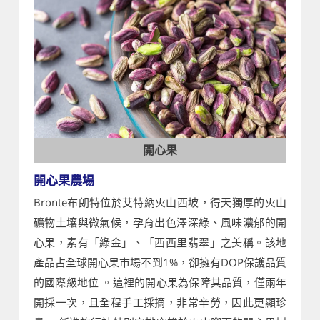
開心果
開心果農場
Bronte布朗特位於艾特納火山西坡，得天獨厚的火山
礦物土壤與微氣候，孕育出色澤深綠、風味濃郁的開
心果，素有「綠金」、「西西里翡翠」之美稱。該地
產品占全球開心果市場不到1%，卻擁有DOP保護品質
的國際級地位 。這裡的開心果為保障其品質，僅兩年
開採一次，且全程手工採摘，非常辛勞，因此更顯珍