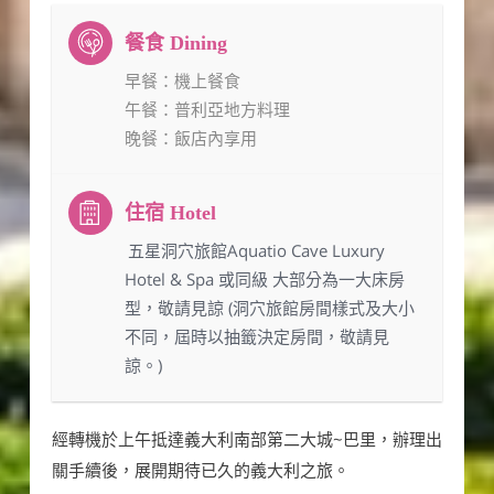
早餐
：機上餐食
午餐
：普利亞地方料理
晚餐
：飯店內享用
：五星洞穴旅館Aquatio Cave Luxury
Hotel & Spa 或同級 大部分為一大床房
型，敬請見諒 (洞穴旅館房間樣式及大小
不同，屆時以抽籤決定房間，敬請見
諒。)
經轉機於上午抵達義大利南部第二大城~巴里，辦理出
關手續後，展開期待已久的義大利之旅。