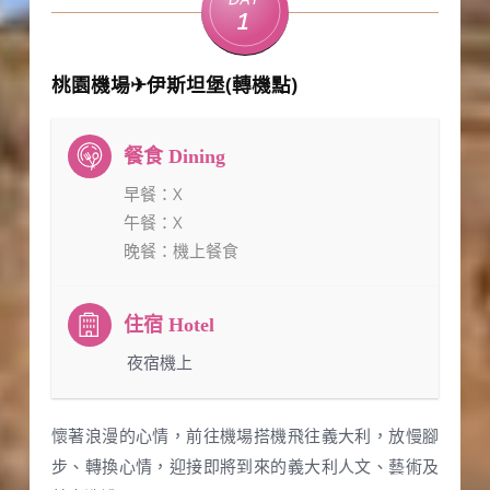
Day
1
桃園機場✈伊斯坦堡(轉機點)
早餐
：X
午餐
：X
晚餐
：機上餐食
：夜宿機上
懷著浪漫的心情，前往機場搭機飛往義大利，放慢腳
步、轉換心情，迎接即將到來的義大利人文、藝術及