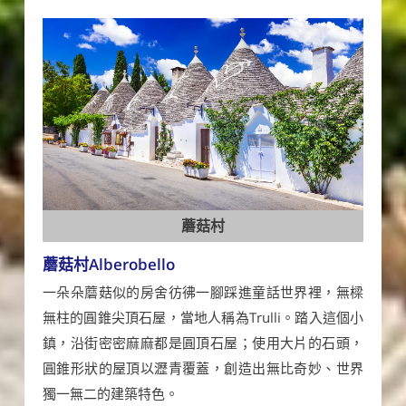
蘑菇村
蘑菇村Alberobello
一朵朵蘑菇似的房舍彷彿一腳踩進童話世界裡，無樑
無柱的圓錐尖頂石屋，當地人稱為Trulli。踏入這個小
鎮，沿街密密麻麻都是圓頂石屋；使用大片的石頭，
圓錐形狀的屋頂以瀝青覆蓋，創造出無比奇妙、世界
獨一無二的建築特色。