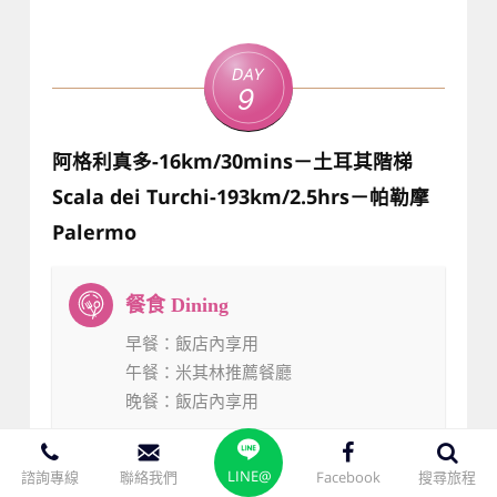
Day
9
阿格利真多-16km/30mins－土耳其階梯
Scala dei Turchi-193km/2.5hrs－帕勒摩
Palermo
早餐
：飯店內享用
午餐
：米其林推薦餐廳
晚餐
：飯店內享用
LINE@
諮詢專線
聯絡我們
Facebook
搜尋旅程