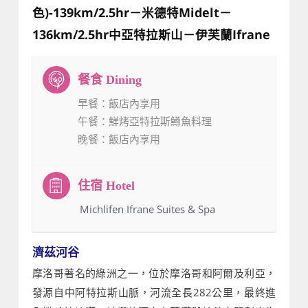
色)-139km/2.5hr－米德特Midelt－
136km/2.5hr中亞特拉斯山－伊芙蘭Ifrane
早餐
：飯店內享用
午餐
：鮮烤亞特拉斯鱒魚料理
晚餐
：飯店內享用
：Michlifen Ifrane Suites & Spa
濟茲河谷
摩洛哥著名的綠洲之一，位於摩洛哥和阿爾及利亞，
發源自中阿特拉斯山脈，河流全長282公里，最終進