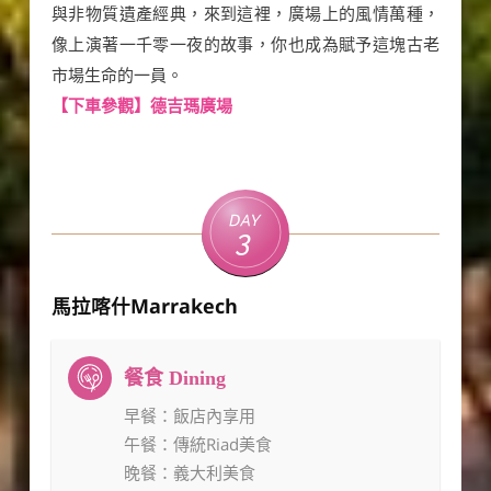
與非物質遺產經典，來到這裡，廣場上的風情萬種，
像上演著一千零一夜的故事，你也成為賦予這塊古老
市場生命的一員。
【下車參觀】德吉瑪廣場
Day
3
馬拉喀什Marrakech
早餐
：飯店內享用
午餐
：傳統Riad美食
晚餐
：義大利美食