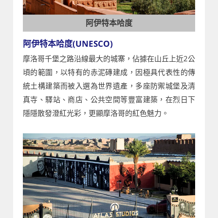
阿伊特本哈度
阿伊特本哈度(UNESCO)
摩洛哥千堡之路沿線最大的城寨，佔據在山丘上近2公
頃的範圍，以特有的赤泥磚建成，因極具代表性的傳
統土構建築而被入選為世界遺產，多座防禦城堡及清
真寺、驛站、商店、公共空間等豐富建築，在烈日下
隱隱散發澄紅光彩，更顯摩洛哥的紅色魅力。