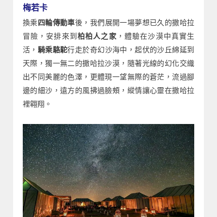
梅若卡
換乘
四輪傳動車
後，我們展開一場夢想已久的撒哈拉
冒險，安排來到
柏柏人之家
，體驗在沙漠中真實生
活，
騎乘駱駝
行走於奇幻沙海中，起伏的沙丘綿延到
天際，獨一無二的撒哈拉沙漠，隨著光線的幻化交織
出不同美麗的色澤，更體現一望無際的蒼茫，流過腳
邊的細沙，遠方的風拂過臉頰，縱情讓心靈在撒哈拉
裡翱翔。