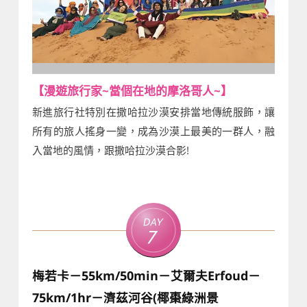
【漫遊旅行家~當個在地的摩洛哥人~】
新進旅行社特別在撒哈拉沙漠安排當地傳統服飾，讓
所有的旅人搖身一變，成為沙漠上最美的一群人，融
入當地的風情，跟撒哈拉沙漠合影!
Day
7
梅若卡－55km/50min－艾爾夫Erfoud－
75km/1hr－濟茲河谷(椰棗綠洲景