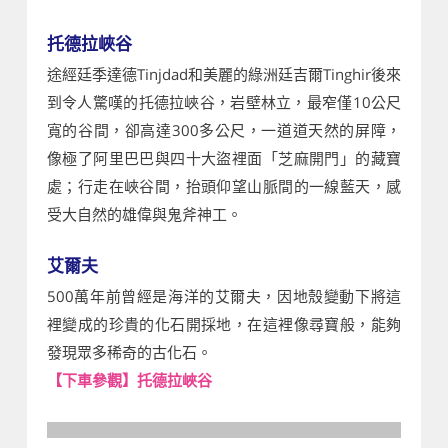
托德拉峽谷
途經廷季達德Tinjdad和美麗的綠洲廷吉爾Tinghir後來
到令人驚嘆的托德拉峽谷，岩壁林立，最窄僅10公尺
寬的谷間，卻高達300多公尺，一道道天然的屏障，
像極了阿里巴巴與四十大盜裡面「芝麻開門」的藏寶
處；行走在峽谷間，抬頭仰望山脈間的一線藍天，感
受大自然的雄偉與鬼斧神工。
艾爾夫
500萬年前曾經是海洋的艾爾夫，因地殼變動下將這
裡變成的珍貴的化石開採地，在這裡像尋寶般，能夠
發現眾多稀奇的古化石。
【下車參觀】托德拉峽谷