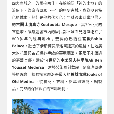
四大皇城之一的馬拉喀什，在柏柏語「神的土地」的
流傳下，為摩洛哥寫下千年的歷史古城，身為極具特
色的城市，赭紅是他的代表色；早餐後來到當地最大
的
古圖比清真寺Koutoubia Mosque
，高70公尺的
宣禮塔，讓身處城市內的居民都不難看見這座屹立了
800多年的經典地標；宏偉的
巴西亞宮殿Bahia
Palace
，融合了伊斯蘭與摩洛哥建築的風格，佔地廣
大的花園與各式精心手繪的華麗廳堂，更是不能錯過
的豪華官邸。建於14世紀的
本尤瑟夫神學院Ali Ben
Youssef Medersa
，建築裝飾雕刻華麗，是摩洛哥建
築的瑰寶。接續探索摩洛哥最大的
舊城市場Souks of
Old Medina
，從食材、衣料、皮革到燈籠、銅製
品，完整的保留舊往的市場風情。