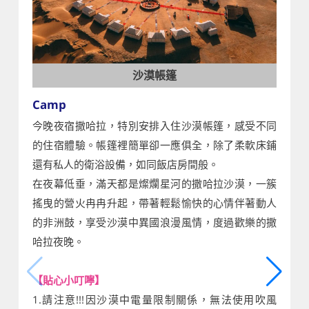
沙漠帳篷
Camp
今晚夜宿撒哈拉，特別安排入住沙漠帳篷，感受不同
的住宿體驗。帳篷裡簡單卻一應俱全，除了柔軟床鋪
還有私人的衛浴設備，如同飯店房間般。
在夜幕低垂，滿天都是燦爛星河的撒哈拉沙漠，一簇
搖曳的營火冉冉升起，帶著輕鬆愉快的心情伴著動人
的非洲鼓，享受沙漠中異國浪漫風情，度過歡樂的撒
哈拉夜晚。
【貼心小叮嚀】
1.請注意!!!因沙漠中電量限制關係，無法使用吹風