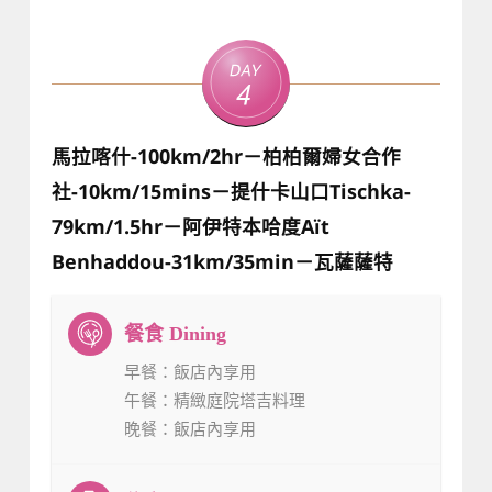
Day
4
馬拉喀什-100km/2hr－柏柏爾婦女合作
社-10km/15mins－提什卡山口Tischka-
79km/1.5hr－阿伊特本哈度Aït
Benhaddou-31km/35min－瓦薩薩特
早餐
：飯店內享用
午餐
：精緻庭院塔吉料理
晚餐
：飯店內享用