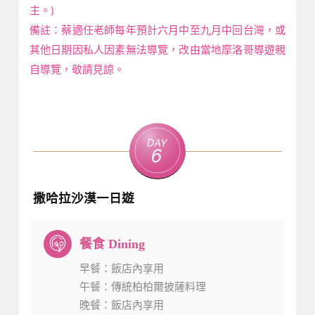
主。)
備註：蔡適任老師每年預計六月中至九月中回台灣，或
其他日期因私人因素無法導覽，改由當地摩洛哥導遊親
自導覽，敬請見諒。
Day
6
撒哈拉沙漠一日遊
早餐
：飯店內享用
午餐
：傳統柏柏爾披薩料理
晚餐
：飯店內享用