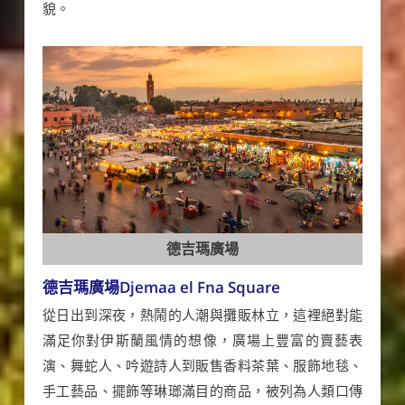
貌。
德吉瑪廣場
德吉瑪廣場Djemaa el Fna Square
從日出到深夜，熱鬧的人潮與攤販林立，這裡絕對能
滿足你對伊斯蘭風情的想像，廣場上豐富的賣藝表
演、舞蛇人、吟遊詩人到販售香料茶葉、服飾地毯、
手工藝品、擺飾等琳瑯滿目的商品，被列為人類口傳