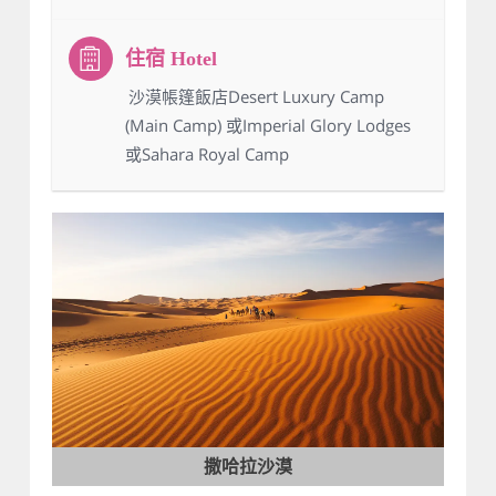
：沙漠帳篷飯店Desert Luxury Camp
(Main Camp) 或Imperial Glory Lodges
或Sahara Royal Camp
撒哈拉沙漠