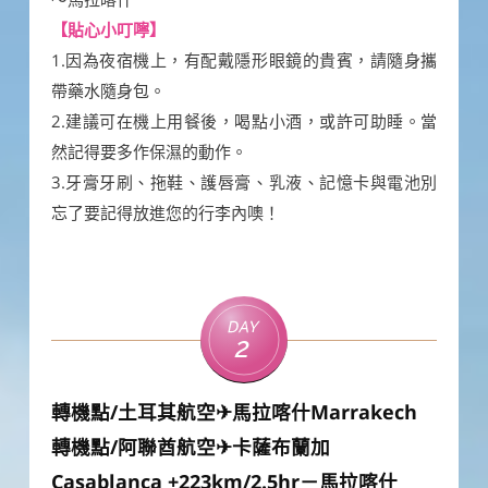
【貼心小叮嚀】
1.因為夜宿機上，有配戴隱形眼鏡的貴賓，請隨身攜
帶藥水隨身包。
2.建議可在機上用餐後，喝點小酒，或許可助睡。當
然記得要多作保濕的動作。
3.牙膏牙刷、拖鞋、護唇膏、乳液、記憶卡與電池別
忘了要記得放進您的行李內噢！
Day
2
轉機點/土耳其航空✈馬拉喀什Marrakech
轉機點/阿聯酋航空✈卡薩布蘭加
Casablanca +223km/2.5hr－馬拉喀什