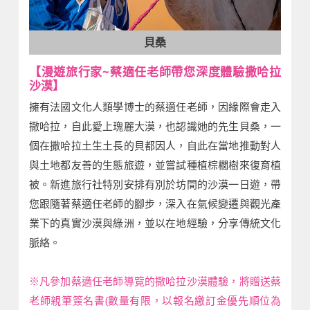
貝桑
【漫遊旅行家~蔡適任老師帶您深度體驗撒哈拉
沙漠】
擁有法國文化人類學博士的蔡適任老師，因緣際會走入
撒哈拉，自此愛上瑰麗大漠，也認識她的先生貝桑，一
個在撒哈拉土生土長的貝都因人，自此在當地推動對人
與土地都友善的生態旅遊，並嘗試種植棕櫚樹來復育植
被。新進旅行社特別安排有別於坊間的沙漠一日遊，帶
您跟隨著蔡適任老師的腳步，深入在氣候變遷與觀光產
業下的真實沙漠與綠洲，並以在地經驗，分享傳統文化
脈絡。
※凡參加蔡適任老師導覽的撒哈拉沙漠體驗，將贈送蔡
老師親筆簽名書(數量有限，以報名繳訂金優先順位為