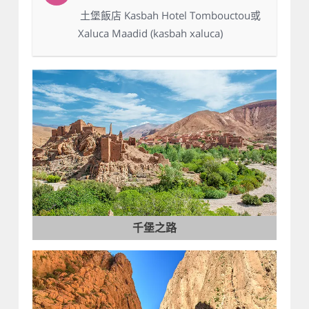
：土堡飯店 Kasbah Hotel Tombouctou或
Xaluca Maadid (kasbah xaluca)
千堡之路