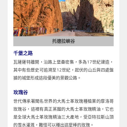
托德拉峽谷
千堡之路
瓦薩薩特離開，沿路上堡壘密集，多為17世紀建造，
其中有些歷史可追溯至12世紀，起伏的山丘與四處盤
據的城堡形成這段優美的景觀公路。
玫瑰谷
世代傳承著聞名世界的大馬士革玫瑰種植業的摩洛哥
玫瑰谷，這裡有真正蒸餾的大馬士革玫瑰精油，它也
是全球大馬士革玫瑰精油三大產地，受亞特拉斯山頂
的雪水灌溉，難怪可以種出這麼棒的玫瑰。