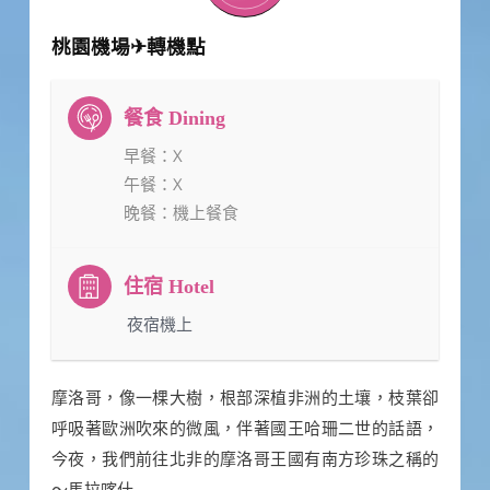
桃園機場✈轉機點
早餐
：X
午餐
：X
晚餐
：機上餐食
：夜宿機上
摩洛哥，像一棵大樹，根部深植非洲的土壤，枝葉卻
呼吸著歐洲吹來的微風，伴著國王哈珊二世的話語，
今夜，我們前往北非的摩洛哥王國有南方珍珠之稱的
～馬拉喀什