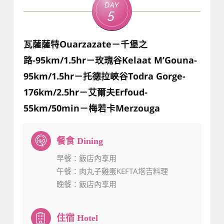
Day
5
瓦薩薩特Ouarzazate－千堡之
路-95km/1.5hr－玫瑰谷Kelaat M’Gouna-
95km/1.5hr－托德拉峽谷Todra Gorge-
176km/2.5hr－艾爾夫Erfoud-
55km/50min－梅若卡Merzouga
早餐
：飯店內享用
午餐
：肉丸子雞蛋KEFTA塔吉料理
晚餐
：飯店內享用