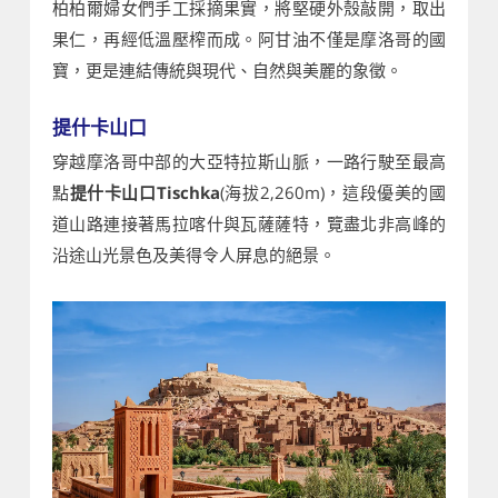
柏柏爾婦女們手工採摘果實，將堅硬外殼敲開，取出
果仁，再經低溫壓榨而成。阿甘油不僅是摩洛哥的國
寶，更是連結傳統與現代、自然與美麗的象徵。
提什卡山口
穿越摩洛哥中部的大亞特拉斯山脈，一路行駛至最高
點
提什卡山口Tischka
(海拔2,260m)，這段優美的國
道山路連接著馬拉喀什與瓦薩薩特，覽盡北非高峰的
沿途山光景色及美得令人屏息的絕景。