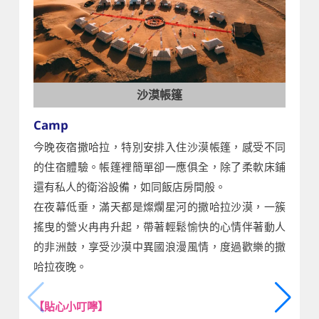
沙漠帳篷
Camp
今晚夜宿撒哈拉，特別安排入住沙漠帳篷，感受不同
的住宿體驗。帳篷裡簡單卻一應俱全，除了柔軟床鋪
還有私人的衛浴設備，如同飯店房間般。
在夜幕低垂，滿天都是燦爛星河的撒哈拉沙漠，一簇
搖曳的營火冉冉升起，帶著輕鬆愉快的心情伴著動人
的非洲鼓，享受沙漠中異國浪漫風情，度過歡樂的撒
哈拉夜晚。
【貼心小叮嚀】