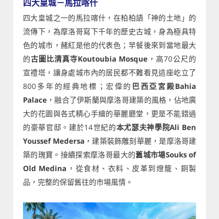
四大皇城－馬拉喀什
四大皇城之一的馬拉喀什，在柏柏語「神的土地」的
流傳下，為摩洛哥寫下千年的歷史古城，身為極具特
色的城市，赭紅是他的代表色；早餐後來到當地最大
的
古圖比清真寺Koutoubia Mosque
，高70公尺的
宣禮塔，讓身處城市內的居民都不難看見這座屹立了
800多年的經典地標；宏偉的
巴西亞宮殿Bahia
Palace
，融合了伊斯蘭與摩洛哥建築的風格，佔地廣
大的花園與各式精心手繪的華麗廳堂，更是不能錯過
的豪華官邸。建於14世紀的
本尤瑟夫神學院Ali Ben
Youssef Medersa
，建築裝飾雕刻華麗，是摩洛哥建
築的瑰寶。接續探索摩洛哥最大的
舊城市場Souks of
Old Medina
，從食材、衣料、皮革到燈籠、銅製
品，完整的保留舊往的市場風情。