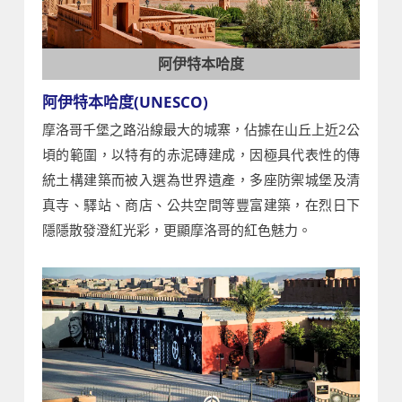
阿伊特本哈度
阿伊特本哈度(UNESCO)
摩洛哥千堡之路沿線最大的城寨，佔據在山丘上近2公
頃的範圍，以特有的赤泥磚建成，因極具代表性的傳
統土構建築而被入選為世界遺產，多座防禦城堡及清
真寺、驛站、商店、公共空間等豐富建築，在烈日下
隱隱散發澄紅光彩，更顯摩洛哥的紅色魅力。