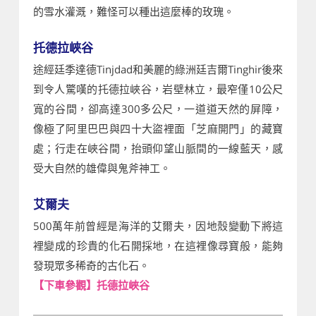
的雪水灌溉，難怪可以種出這麼棒的玫瑰。
托德拉峽谷
途經廷季達德Tinjdad和美麗的綠洲廷吉爾Tinghir後來
到令人驚嘆的托德拉峽谷，岩壁林立，最窄僅10公尺
寬的谷間，卻高達300多公尺，一道道天然的屏障，
像極了阿里巴巴與四十大盜裡面「芝麻開門」的藏寶
處；行走在峽谷間，抬頭仰望山脈間的一線藍天，感
受大自然的雄偉與鬼斧神工。
艾爾夫
500萬年前曾經是海洋的艾爾夫，因地殼變動下將這
裡變成的珍貴的化石開採地，在這裡像尋寶般，能夠
發現眾多稀奇的古化石。
【下車參觀】托德拉峽谷