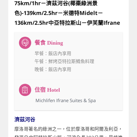
75km/1hr－濟茲河谷(椰棗綠洲景
色)-139km/2.5hr－米德特Midelt－
136km/2.5hr中亞特拉斯山－伊芙蘭Ifrane
早餐
：飯店內享用
午餐
：鮮烤亞特拉斯鱒魚料理
晚餐
：飯店內享用
：Michlifen Ifrane Suites & Spa
濟茲河谷
摩洛哥著名的綠洲之一，位於摩洛哥和阿爾及利亞，