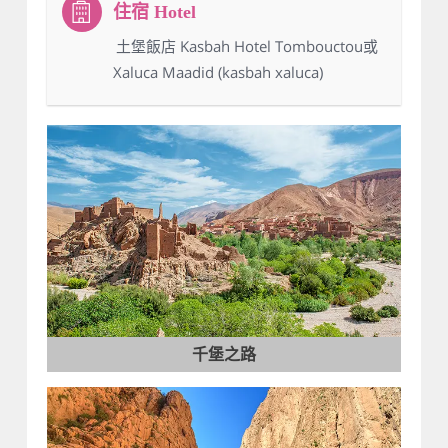
：土堡飯店 Kasbah Hotel Tombouctou或
Xaluca Maadid (kasbah xaluca)
千堡之路