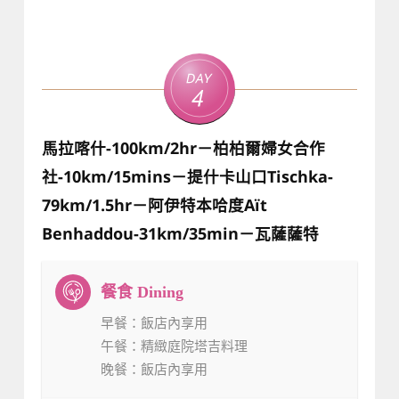
Day
4
馬拉喀什-100km/2hr－柏柏爾婦女合作
社-10km/15mins－提什卡山口Tischka-
79km/1.5hr－阿伊特本哈度Aït
Benhaddou-31km/35min－瓦薩薩特
早餐
：飯店內享用
午餐
：精緻庭院塔吉料理
晚餐
：飯店內享用