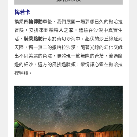
梅若卡
換乘
四輪傳動車
後，我們展開一場夢想已久的撒哈拉
冒險，安排來到
柏柏人之家
，體驗在沙漠中真實生
活，
騎乘駱駝
行走於奇幻沙海中，起伏的沙丘綿延到
天際，獨一無二的撒哈拉沙漠，隨著光線的幻化交織
出不同美麗的色澤，更體現一望無際的蒼茫，流過腳
邊的細沙，遠方的風拂過臉頰，縱情讓心靈在撒哈拉
裡翱翔。