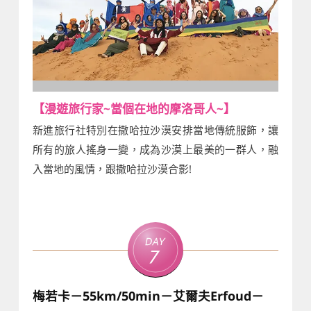
【漫遊旅行家~當個在地的摩洛哥人~】
新進旅行社特別在撒哈拉沙漠安排當地傳統服飾，讓
所有的旅人搖身一變，成為沙漠上最美的一群人，融
入當地的風情，跟撒哈拉沙漠合影!
Day
7
梅若卡－55km/50min－艾爾夫Erfoud－