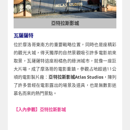
亞特拉斯影城
瓦薩薩特
位於摩洛哥東南方的重要戰略位置，同時也是座精彩
的觀光大城，得天獨厚的自然景觀吸引許多電影前來
取景，瓦薩薩特這座粉橘色的綠洲城市，就像一座巨
大片場，成了摩洛哥的電影重鎮，參觀占地超過11公
頃的電影製片廠：
亞特拉斯影城Atlas Studios
，陳列
了許多曾經在電影露出的場景及道具，也是無數影迷
慕名而來的熱門景點。
【入內參觀】亞特拉斯影城