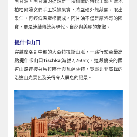
阿甘油。阿甘油的提煉是一項細緻的傳統工藝。當地
柏柏爾婦女們手工採摘果實，將堅硬外殼敲開，取出
果仁，再經低溫壓榨而成。阿甘油不僅是摩洛哥的國
寶，更是連結傳統與現代、自然與美麗的象徵。
提什卡山口
穿越摩洛哥中部的大亞特拉斯山脈，一路行駛至最高
點
提什卡山口Tischka
(海拔2,260m)，這段優美的國
道山路連接著馬拉喀什與瓦薩薩特，覽盡北非高峰的
沿途山光景色及美得令人屏息的絕景。