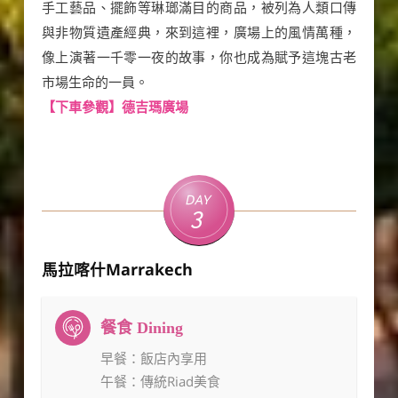
手工藝品、擺飾等琳瑯滿目的商品，被列為人類口傳
與非物質遺產經典，來到這裡，廣場上的風情萬種，
像上演著一千零一夜的故事，你也成為賦予這塊古老
市場生命的一員。
【下車參觀】德吉瑪廣場
Day
3
馬拉喀什Marrakech
早餐
：飯店內享用
午餐
：傳統Riad美食