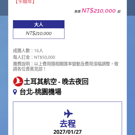
【卡過年】
NT$210,000
售價
起
大人
NT$210,000
成團人數：16人
每人訂金：NT$50,000
團費說明：以上費用隨相關匯率變動及費用漲幅調整，敬
請各位貴賓見諒！
土耳其航空
晚去夜回
台北-桃園機場
去程
2027/01/27