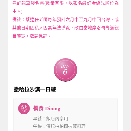
老師親筆簽名書(數量有限，以報名繳訂金優先順位為
主。)
備註：蔡適任老師每年預計六月中至九月中回台灣，或
其他日期因私人因素無法導覽，改由當地摩洛哥導遊親
自導覽，敬請見諒。
Day
6
撒哈拉沙漠一日遊
早餐
：飯店內享用
午餐
：傳統柏柏爾披薩料理