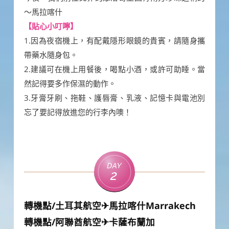
～馬拉喀什
【貼心小叮嚀】
1.因為夜宿機上，有配戴隱形眼鏡的貴賓，請隨身攜
帶藥水隨身包。
2.建議可在機上用餐後，喝點小酒，或許可助睡。當
然記得要多作保濕的動作。
3.牙膏牙刷、拖鞋、護唇膏、乳液、記憶卡與電池別
忘了要記得放進您的行李內噢！
Day
2
轉機點/土耳其航空✈馬拉喀什Marrakech
轉機點/阿聯酋航空✈卡薩布蘭加