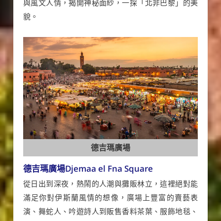
與風文人情，揭開神秘面紗，一探「北非巴黎」的美
貌。
德吉瑪廣場
德吉瑪廣場Djemaa el Fna Square
從日出到深夜，熱鬧的人潮與攤販林立，這裡絕對能
滿足你對伊斯蘭風情的想像，廣場上豐富的賣藝表
演、舞蛇人、吟遊詩人到販售香料茶葉、服飾地毯、