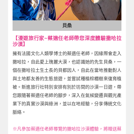
貝桑
【漫遊旅行家~蔡適任老師帶您深度體驗撒哈拉
沙漠】
擁有法國文化人類學博士的蔡適任老師，因緣際會走入
撒哈拉，自此愛上瑰麗大漠，也認識她的先生貝桑，一
個在撒哈拉土生土長的貝都因人，自此在當地推動對人
與土地都友善的生態旅遊，並嘗試種植棕櫚樹來復育植
被。新進旅行社特別安排有別於坊間的沙漠一日遊，帶
您跟隨著蔡適任老師的腳步，深入在氣候變遷與觀光產
業下的真實沙漠與綠洲，並以在地經驗，分享傳統文化
脈絡。
※凡參加蔡適任老師導覽的撒哈拉沙漠體驗，將贈送蔡