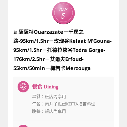
Day
5
瓦薩薩特Ouarzazate－千堡之
路-95km/1.5hr－玫瑰谷Kelaat M’Gouna-
95km/1.5hr－托德拉峽谷Todra Gorge-
176km/2.5hr－艾爾夫Erfoud-
55km/50min－梅若卡Merzouga
早餐
：飯店內享用
午餐
：肉丸子雞蛋KEFTA塔吉料理
晚餐
：飯店內享用