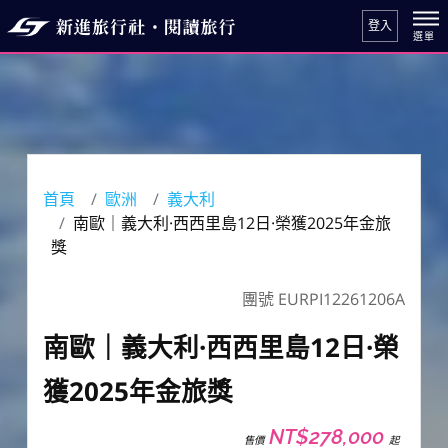
登入
首頁
歐洲
義大利
南歐｜義大利·西西里島12日·榮獲2025年金旅
獎
團號 EURPI12261206A
南歐｜義大利·西西里島12日·榮
獲2025年金旅獎
NT$278,000
售價
起