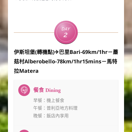
Day
2
伊斯坦堡(轉機點)✈巴里Bari-69km/1hr－蘑
菇村Alberobello-78km/1hr15mins－馬特
拉Matera
早餐
：機上餐食
午餐
：普利亞地方料理
晚餐
：飯店內享用