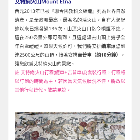
艾特納火山Mount Etna
西元2013年已被『聯合國教科文組織』列為世界自然
遺產，是全歐洲最高、最著名的活火山，自有人類紀
錄以來已爆發過136次，山頂火山口迄今噴煙不熄，
遠在250公里外即可看到，且遠處望去山頂上幾乎全
年白雪皚皚。如果天候許可，我們將安排
纜車
讓您到
達2500公尺的山頂，接著安排
吉普車（約10分鐘）
，
讓您欣賞艾特納火山的景緻。
註:艾特納火山行程(纜車+吉普車)為套裝行程，行程將
以訂到的時間為主，若因當天氣候狀況不佳，將改以
其他行程替代。敬請見諒。