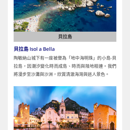
貝拉島
貝拉島 Isol a Bella
陶敏納山城下有一座被譽為「地中海明珠」的小島-貝
拉島，因潮汐變化時而成島、時而與陸地相連。我們
將漫步至沙灘與沙洲，欣賞清澈海灣與迷人景色。