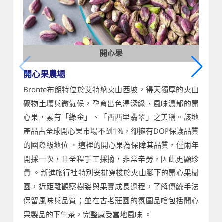
開心果
開心果農場
Bronte布朗特位於艾特納火山西坡，得天獨厚的火山
礦物土壤與微氣候，孕育出色澤深綠、風味濃郁的開
心果，素有「綠金」、「西西里翡翠」之美稱。該地
產品占全球開心果市場不到1%，卻擁有DOP保護品質
的國際級地位 。這裡的開心果為保障其品質，僅兩年
開採一次，且全程手工採摘，非常辛勞，因此更顯珍
貴 。新進旅行社特別安排穿梭於火山腳下的開心果樹
園，近距離觀察樹姿與果實成長過程，了解傳統手法
保留風味與品質；並在古老莊園的氛圍品嚐包括開心
果製品的下午茶，完整感受當地風味 。