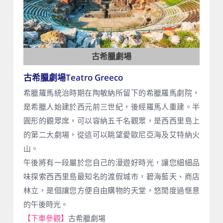
古希臘劇場
古希臘劇場Teatro Greeco
希臘羅馬統治時期在陶敏納所留下的希臘羅馬劇院，
是希臘人始建於西元前三世紀，後經羅馬人重建。半
圓形的觀眾席，可以容納五千名觀眾，是西西里島上
的第二大劇場，從這可以眺望愛歐尼亞海及艾特納火
山。
午後將有一段屬於您自己的漫遊好時光，讓您細細品
味探索西西里島最知名的渡假城市，碧海藍天、商店
林立，是個讓您方便自由購物的天堂，悠閒度過愜意
的午後時光。
【下車參觀】
古希臘劇場