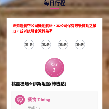
每日行程
※如遇航空公司變動航班，本公司保有最後變動之權
力，並以說明會資料為準
第1天
第2天
第3天
第4天
第5天
Day
1
桃園機場✈伊斯坦堡(轉機點)
早餐
：X