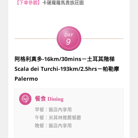
【下車參觀】
卡薩羅羅馬貴族莊園
Day
9
阿格利真多-16km/30mins－土耳其階梯
Scala dei Turchi-193km/2.5hrs－帕勒摩
Palermo
早餐
：飯店內享用
午餐
：米其林推薦餐廳
晚餐
：飯店內享用