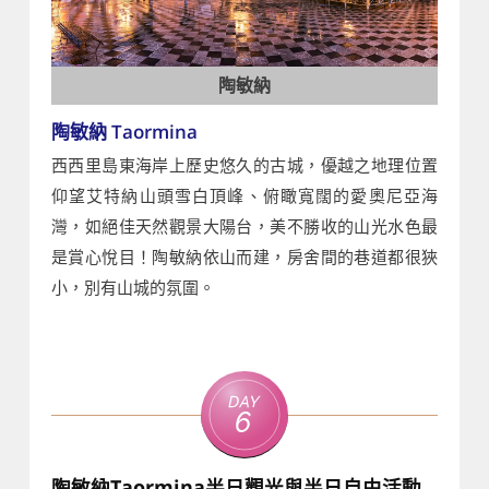
陶敏納
陶敏納 Taormina
西西里島東海岸上歷史悠久的古城，優越之地理位置
仰望艾特納山頭雪白頂峰、俯瞰寬闊的愛奧尼亞海
灣，如絕佳天然觀景大陽台，美不勝收的山光水色最
是賞心悅目！陶敏納依山而建，房舍間的巷道都很狹
小，別有山城的氛圍。
Day
6
陶敏納Taormina半日觀光與半日自由活動