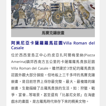
馬賽克鑲嵌畫
阿美尼亞卡薩羅羅馬莊園Villa Roman del
Casale
位於西西里島正中心的皮亞扎阿爾梅里納(Piazza
Amerina)鎮郊西南方五公里的卡薩羅羅馬貴族莊園
Villa Roman del Casale，雖然建於3世紀的羅馬貴族
莊園外觀大部分損毀，但地板上三千多坪的馬賽克鑲
嵌畫，是目前世界上保存最完整、最大、最複雜的鑲
嵌畫，生動描繪了古羅馬貴族的生活，如：狩獵、戰
爭、宴會…等場景，甚至還有「比基尼女郎」在海邊
戲水的畫面，是古羅馬時代倖存下來的精美文物。