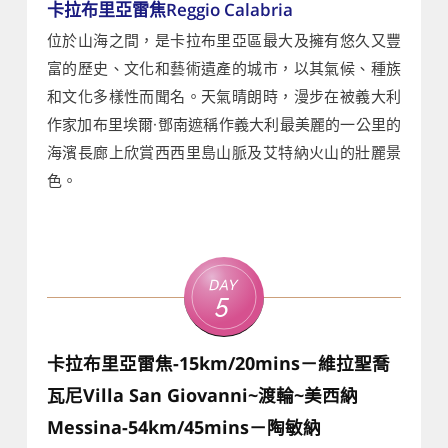
卡拉布里亞雷焦Reggio Calabria
位於山海之間，是卡拉布里亞區最大及擁有悠久又豐
富的歷史、文化和藝術遺產的城市，以其氣候、種族
和文化多樣性而聞名。天氣晴朗時，漫步在被義大利
作家加布里埃爾·鄧南遮稱作義大利最美麗的一公里的
海濱長廊上欣賞西西里島山脈及艾特納火山的壯麗景
色。
Day
5
卡拉布里亞雷焦-15km/20mins－維拉聖喬
瓦尼Villa San Giovanni~渡輪~美西納
Messina-54km/45mins－陶敏納