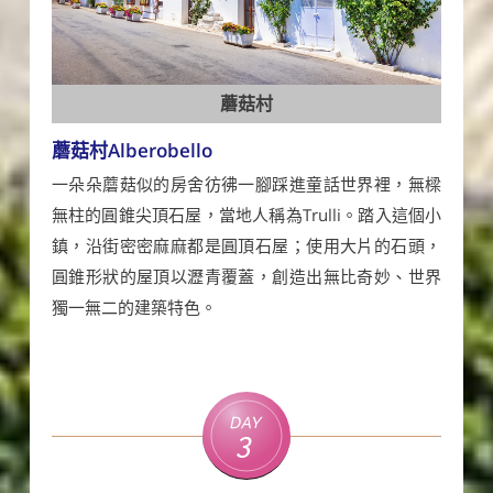
蘑菇村
蘑菇村Alberobello
一朵朵蘑菇似的房舍彷彿一腳踩進童話世界裡，無樑
無柱的圓錐尖頂石屋，當地人稱為Trulli。踏入這個小
鎮，沿街密密麻麻都是圓頂石屋；使用大片的石頭，
圓錐形狀的屋頂以瀝青覆蓋，創造出無比奇妙、世界
獨一無二的建築特色。
Day
3