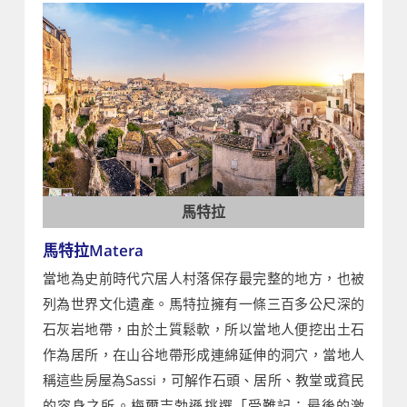
馬特拉
馬特拉Matera
當地為史前時代穴居人村落保存最完整的地方，也被
列為世界文化遺產。馬特拉擁有一條三百多公尺深的
石灰岩地帶，由於土質鬆軟，所以當地人便挖出土石
作為居所，在山谷地帶形成連綿延伸的洞穴，當地人
稱這些房屋為Sassi，可解作石頭、居所、教堂或貧民
的容身之所。梅爾吉勃遜挑選「受難記：最後的激