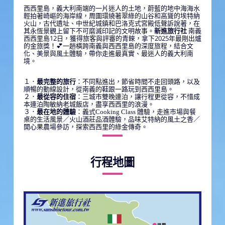
西西里島，義大利南端的一片迷人的土地，蔚藍的地中海海水
輕拍著崎嶇的海岸線，周圍環繞著翠綠的山谷和高聳的埃特納
火山，古代遺址、中世紀城鎮和巴洛克式宮殿低聲訴說著，在
其永恆景觀上留下不可磨滅印記的文明故事。
新進旅行社
南義
西西里島12日，獲得旅客與評審的青睞，拿下2025年最剛出爐
的金旅獎！💕一趟橫跨南義與西西里島的深度旅程，結合文
化、美景與風土體驗，帶你走進最真實、最迷人的義大利南
境。
１．
最完整的旅行
：不同點進出，節省時間不走回頭路，以及
順暢的動線設計，從南義的鞋跟一路玩到西西里島。
２．
最從容的住宿
：三城市雙晚連泊，讓行程更從容，不惜成
本連泊陶敏納老城飯店，盡享西西里的浪漫。
３．
最在地的體驗
：義式Cooking Class 體驗，走進市場與餐
桌的生活風景／火山酒莊品酒體驗，品味艾特納的風土之香／
開心果農場參訪，探索西西里的綠金傳奇。
行程地圖