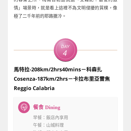
情」場景時，就是看上這裡不為文明侵擾的質樸，像
極了二千年前的耶路撒冷。
Day
4
馬特拉-208km/2hrs40mins－科森扎
Cosenza-187km/2hrs－卡拉布里亞雷焦
Reggio Calabria
早餐
：飯店內享用
午餐
：山城料理