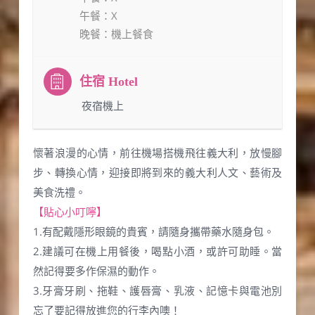
午餐
：X
晚餐
：機上餐食
：夜宿機上
懷著浪漫的心情，前往機場搭機飛往義大利，放慢腳
步、轉換心情，迎接即將到來的義大利人文、藝術及
美食洗禮。
【貼心小叮嚀】
1.有配戴隱形眼鏡的貴賓，請隨身攜帶藥水隨身包。
2.建議可在機上用餐後，喝點小酒，或許可助睡。當
然記得要多作保濕的動作。
3.牙膏牙刷、拖鞋、護唇膏、乳液、記憶卡與電池別
忘了要記得放進您的行李內噢！