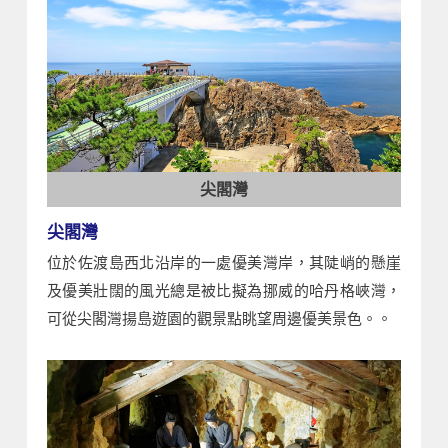
尖閣灣
尖閣灣
位於佐渡島西北沿岸的一處優美灣岸，其陡峭的懸崖
及優美壯闊的風光總是被比擬為挪威的哈丹格峽灣，
可從尖閣灣揚島遊園的觀景點眺望周邊優美景色。。