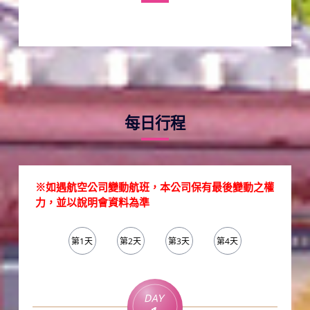
每日行程
※如遇航空公司變動航班，本公司保有最後變動之權
力，並以說明會資料為準
第1天
第2天
第3天
第4天
第5天
Day