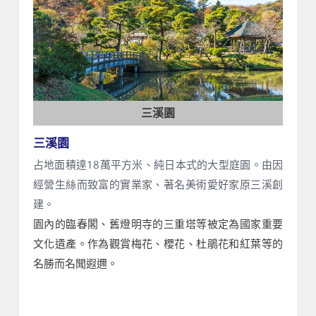
三溪園
三溪園
占地面積達18萬平方米、純日本式的大型庭園。由因
經營生絲而致富的實業家、著名美術愛好家原三溪創
建。
園內的臨春閣、舊燈明寺的三重塔等被定為國家重要
文化遺產。作為觀賞梅花、櫻花、杜鵑花和紅葉等的
名勝而名聞遐邇。