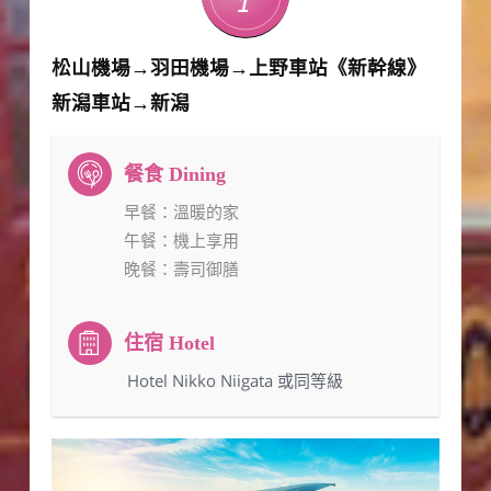
1
松山機場→羽田機場→上野車站《新幹線》
新潟車站→新潟
早餐
：溫暖的家
午餐
：機上享用
晚餐
：壽司御膳
：Hotel Nikko Niigata 或同等級