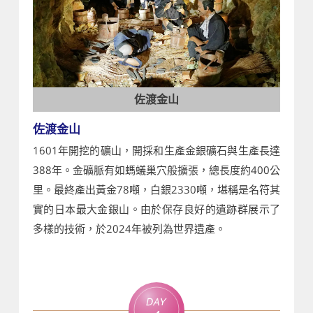
佐渡金山
佐渡金山
1601年開挖的礦山，開採和生產金銀礦石與生產長達
388年。金礦脈有如螞蟻巢穴般擴張，總長度約400公
里。最終產出黃金78噸，白銀2330噸，堪稱是名符其
實的日本最大金銀山。由於保存良好的遺跡群展示了
多樣的技術，於2024年被列為世界遺產。
Day