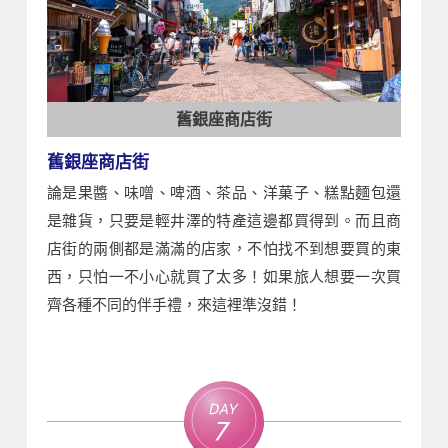
舊銀座商店街
舊銀座商店街
論是果醬、味噌、啤酒、茶品、洋菓子、糕點麵包還
是雜貨，只要是輕井澤的特產這邊都買得到。而且商
店街的兩側都是滿滿的店家，不怕找不到想要買的東
西，只怕一不小心就買了太多！如果旅人想要一次買
齊各種不同的伴手禮，來這裡準沒錯！
Day
7