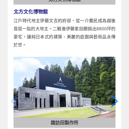
北方文化博物館
江戶時代地主伊藤文吉的府邸，從一介農民成為越後
首屈一指的大地主。二戰後伊藤家自願捐出8800坪的
豪宅，讓純日本式的建築、美麗的庭園與藝術品永傳
於世。
諏訪田製作所