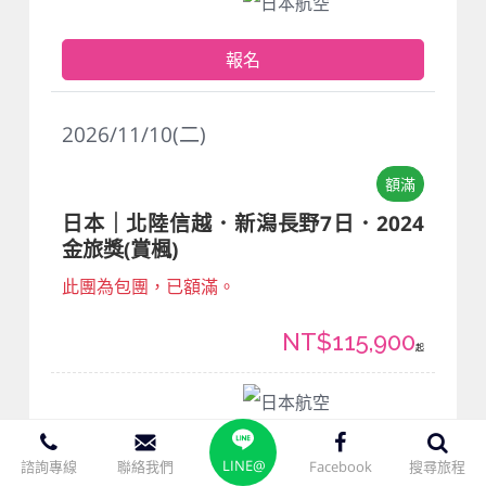
日本航空
報名
2026/11/10(二)
額滿
日本｜北陸信越．新潟長野7日．2024
金旅獎(賞楓)
此團為包團，已額滿。
NT$115,900
起
日本航空
截止
LINE@
諮詢專線
聯絡我們
Facebook
搜尋旅程