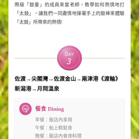
際級「鼓童」的成員來當老師，教學如何熱情地打
「太鼓」，讓我們一同盡情地揮著手上的鼓棒來體驗
「太鼓」所帶來的熱情!
Day
3
佐渡→尖閣灣→佐渡金山→兩津港《渡輪》
新潟港→月岡溫泉
早餐
：飯店內享用
午餐
：船上輕鬆食
晚餐
：飯店內會席料理