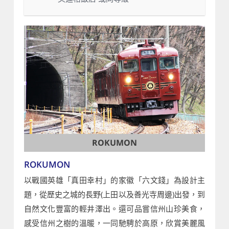
ROKUMON
ROKUMON
以戰國英雄「真田幸村」的家徽「六文錢」為設計主
題，從歷史之城的長野(上田以及善光寺周邊)出發，到
自然文化豐富的輕井澤出。還可品嘗信州山珍美食，
感受信州之樹的溫暖，一同馳騁於高原，欣賞美麗風