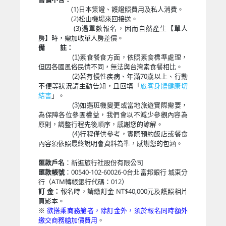
(1)日本簽證、護證照費用及私人消費。
(2)松山機場來回接送。
(3)遇單數報名，因而自然產生【單人
房】時，需加收單人房差價。
備 註：
(1)素食餐食方面，依照素食標準處理，
但因各國風俗民情不同，無法與台灣素食餐相比。
若有慢性疾病、年滿70歲以上、行動
(2)
不便等狀況請主動告知，且回填「
旅客身體健康切
結書
」。
(3)如遇班機變更或當地旅遊實際需要，
為保障各位參團權益，我們會以不減少參觀內容為
原則，調整行程先後順序，感謝您的諒解。
(4)行程僅供參考，實際預約飯店或餐食
內容須依照最終說明會資料為準，感謝您的包涵。
匯款戶名
：新進旅行社股份有限公司
匯款帳號
：00540-102-60026-0台北富邦銀行 城東分
行（ATM轉帳銀行代碼：012）
訂 金：
報名時，請繳訂金 NT$40,000元及護照相片
頁影本。
※
欲搭乘商務艙者，除訂金外，須於報名同時額外
繳交商務艙加價費用
。