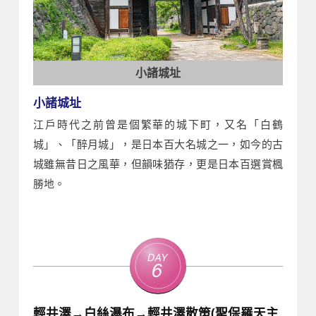
小諸城址
小諸城址
江戶時代之前曾是個繁華的城下町，又名「白鶴
城」、「醉月城」，是日本百大名城之一，如今的古
城雖無昔日之風華，但韻味猶存，更是日本百選賞楓
勝地。
Day
6
輕井澤→白絲瀑布→輕井澤散策(聖保羅天主