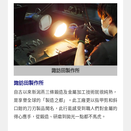
諏訪田製作所
諏訪田製作所
自古以來新潟燕三條鍛造及金屬加工技術就很純熟，
是享譽全球的「製造之都」。此工廠更以指甲剪和斜
口鉗的刀刃製品聞名，此行能感受到職人們對金屬的
得心應手，從鍛造、研磨到拋光一點都不馬虎。