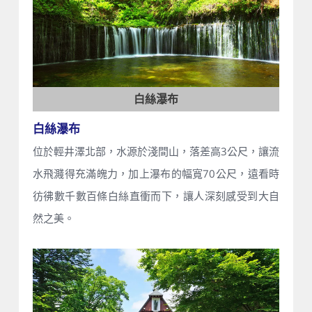
白絲瀑布
白絲瀑布
位於輕井澤北部，水源於淺間山，落差高3公尺，讓流
水飛濺得充滿魄力，加上瀑布的幅寬70公尺，遠看時
彷彿數千數百條白絲直衝而下，讓人深刻感受到大自
然之美。