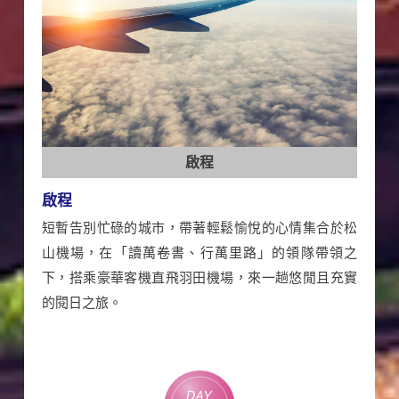
啟程
啟程
短暫告別忙碌的城市，帶著輕鬆愉悅的心情集合於松
山機場，在「讀萬卷書、行萬里路」的領隊帶領之
下，搭乘豪華客機直飛羽田機場，來一趟悠閒且充實
的閱日之旅。
Day