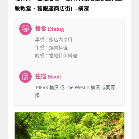
教教堂．舊銀座商店街)→橫濱
早餐
：飯店內享用
午餐
：燒肉料理
晚餐
：當地特色料理
：PIER8 橫濱 或 The Westin 橫濱 或同等
級