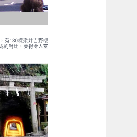
有180棵染井吉野櫻
形成的對比，美得令人窒