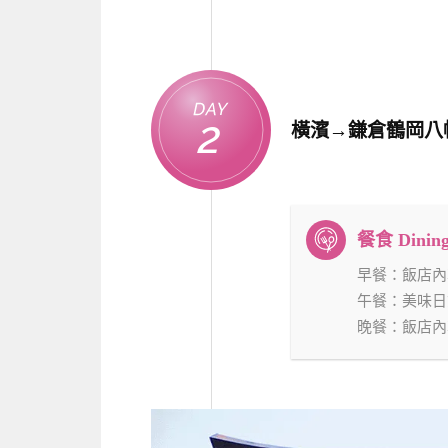
Day
2
橫濱→鎌倉鶴岡八
早餐
：飯店內
午餐
：美味日
晚餐
：飯店內