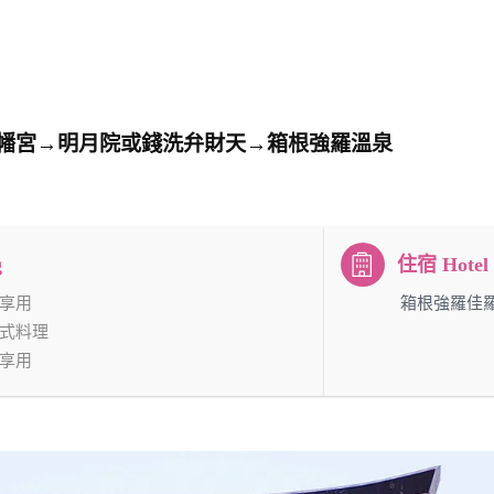
幡宮→明月院或錢洗弁財天→箱根強羅溫泉
享用
：箱根強羅佳羅
式料理
享用