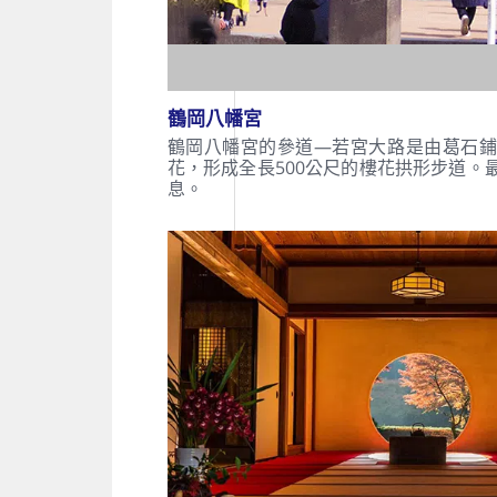
鶴岡八幡宮
鶴岡八幡宮的參道—若宮大路是由葛石鋪
花，形成全長500公尺的樓花拱形步道。
息。