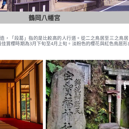
鶴岡八幡宮
造，「段葛」指的是比較高的人行道。從二之鳥居至三之鳥居，
最佳賞櫻時期為3月下旬至4月上旬。淡粉色的櫻花與紅色鳥居