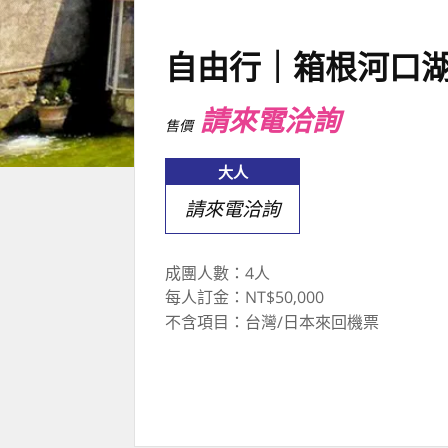
自由行｜箱根河口湖
請來電洽詢
售價
大人
請來電洽詢
成團人數：4人
每人訂金：NT$50,000
不含項目：台灣/日本來回機票