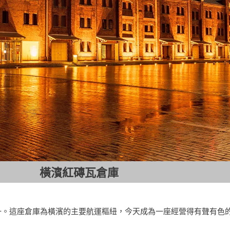
橫濱紅磚瓦倉庫
一。這座倉庫為橫濱的主要航運樞紐，今天成為一座經營得有聲有色