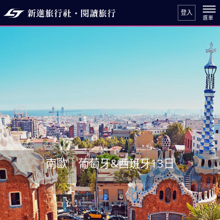
登入
南歐｜葡萄牙&西班牙13日