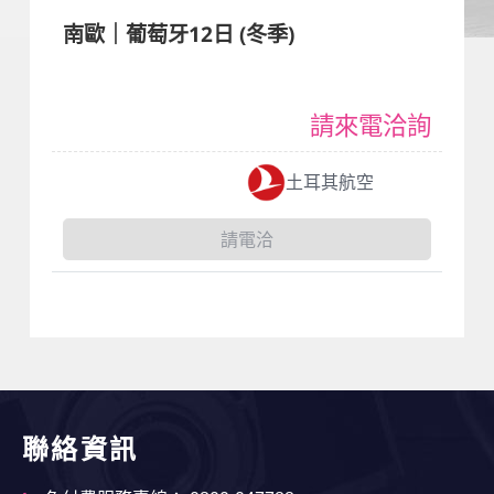
南歐｜葡萄牙12日 (冬季)
請來電洽詢
土耳其航空
請電洽
聯絡資訊