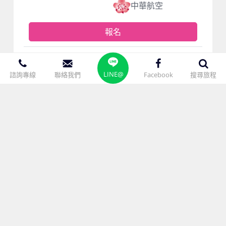
中華航空
報名
LINE@
諮詢專線
聯絡我們
Facebook
搜尋旅程
聯絡資訊
免付費服務專線： 0800-047788
service@sunshinetour.com.tw
台北總公司
地址：台灣台北市104中山區松江路76號2樓
TEL：02-2561-7788