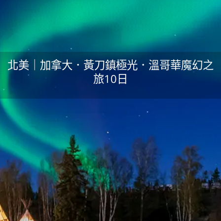
北美｜加拿大．黃刀鎮極光．溫哥華魔幻之
旅10日