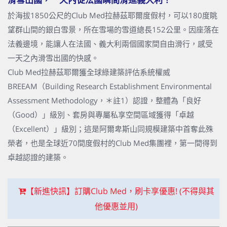
於海拔1850公尺的Club Med拉赫茲耶爾度假村，可以180度眺
望群山間的銀白雪景，所在雪場的雪道總長152公里。因座落在
法義邊境，能讓人在法國、義大利兩個國家間自由滑行，感受
一天之內滑雪出國的快感。
Club Med拉赫茲耶爾獲全球綠建築評估系統權威
BREEAM（Building Research Establishment Environmental
Assessment Methodology，＊註1）認證，整體為「良好
（Good）」級別、套房與專屬私享空間區域獲得「卓越
（Excellent）」級別；這是阿爾卑斯山同規模建築中首奪此殊
榮者，也是全球近70間度假村的Club Med集團裡，第一間得到
卓越認證的建築。
【新進快訊】訂購Club Med，刷卡享優惠! (不得與其
他優惠並用)