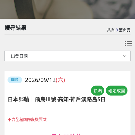
搜尋結果
共有
3
筆商品
2026/09/12
(六)
團體
額滿
確定成團
日本郵輪｜飛鳥Ⅲ號·高知·神戶淡路島5日
不含全程國際段機票款