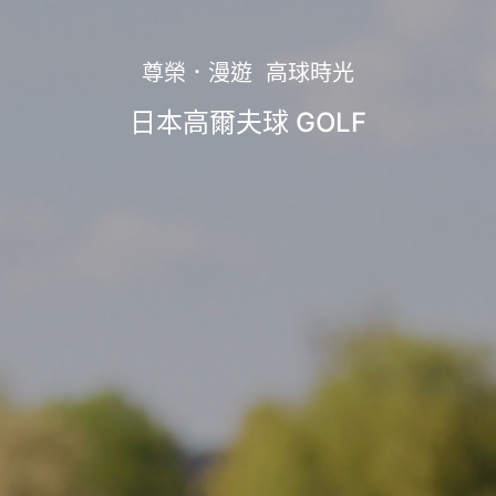
尊榮．漫遊 高球時光
日本高爾夫球 GOLF