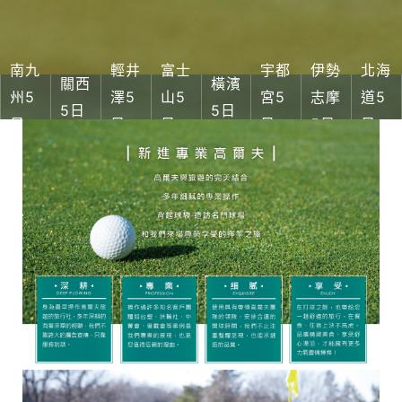
南九
輕井
富士
宇都
伊勢
北海
關西
橫濱
州5
澤5
山5
宮5
志摩
道5
5日
5日
日
日
日
日
5日
日