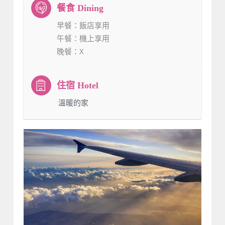
早餐
：飯店享用
午餐
：機上享用
晚餐
：X
：溫暖的家