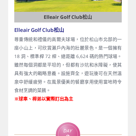
Elleair Golf Club松山
Elleair Golf Club松山
尊重傳統和禮儀的高爾夫球場，位於松山市北部的一
座小山上，可欣賞瀨戶內海的壯麗景色。是一個擁有
18 洞、標準桿 72 桿、總距離 6,624 碼的熱門球場。
雖然每個洞都是平坦的，但都有沙坑和水障礙，使其
具有強大的戰略意義。設施齊全，遊玩後可在天然溫
泉中舒緩疲勞。在風景優美的餐廳享用使用當地時令
食材烹調的菜餚。
球車、桿弟以實際訂出為主
※
Day