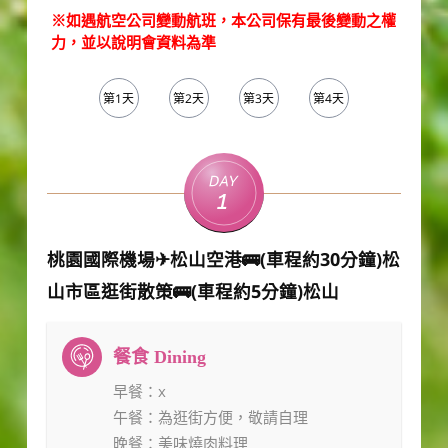
※如遇航空公司變動航班，本公司保有最後變動之權
力，並以說明會資料為準
第1天
第2天
第3天
第4天
第5天
Day
1
桃園國際機場✈松山空港🚌(車程約30分鐘)松
山市區逛街散策🚌(車程約5分鐘)松山
早餐
：x
午餐
：為逛街方便，敬請自理
晚餐
：美味燒肉料理