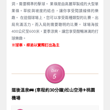
洞，需要精準的擊球。 果嶺是由高麗草製成的大型單
果嶺。草紋與坡度的結合，讓你享受閱讀線條的樂
趣。 在這個球場上，您可以享受兩種類型的比賽，出
局充滿活力，而入局則需要聰明的比賽。 球場海拔
400公尺至600米，夏季涼爽，讓您享受酣暢淋漓的打
球樂趣。
※
球車、桿弟以實際訂出為主
Day
5
道後溫泉🚌 (車程約30分鐘)松山空港✈桃園
機場