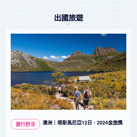
出國旅遊
澳洲｜塔斯馬尼亞12日．2024金旅獎
健行舒活