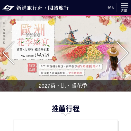
登入
往前
往
2027荷．比．盧花季
推薦行程