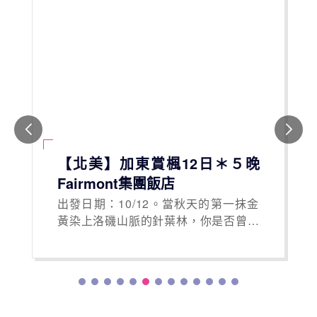
【北美】加東賞楓12日＊５晚
Fairmont集團飯店
出發日期：10/12。當秋天的第一抹金
黃染上洛磯山脈的針葉林，你是否曾夢
想過，捕捉這地表上的紅色奇蹟! 為您
精心挑選入住 Fairmont (費爾蒙酒店) -
渥太華、洛朗山區、魁北克，獨家體驗
＊千島群島遊船＋尼加拉瀑布觀光＋以
及四大名城深度探索。