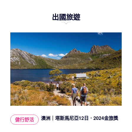
出國旅遊
澳洲｜塔斯馬尼亞12日．2024金旅獎
健行舒活