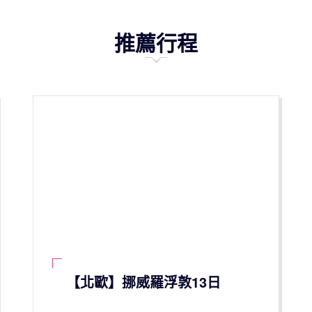
推薦行程
【北歐】挪威羅浮敦13日