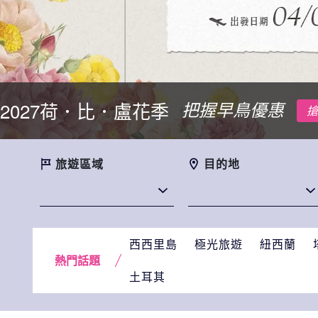
2027荷．比．盧花季
把握早鳥優惠
搶
旅遊區域
目的地
西西里島
極光旅遊
紐西蘭
熱門話題
土耳其