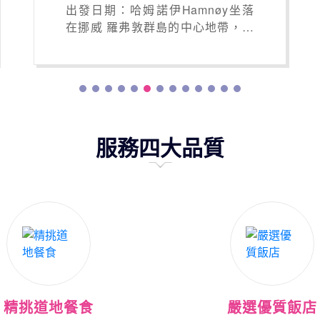
出發日期：哈姆諾伊Hamnøy坐落
在挪威 羅弗敦群島的中心地帶，是
一個風景如畫的小漁村，被譽為挪
威最美的村莊之一。它位於諾爾蘭
郡莫斯克內斯市的一個小島上，村
莊裡遍布著紅瓦小屋（rorbu），已
成為挪威北部最具代表性的明信片
風景之一。
服務四大品質
精挑道地餐食
嚴選優質飯店