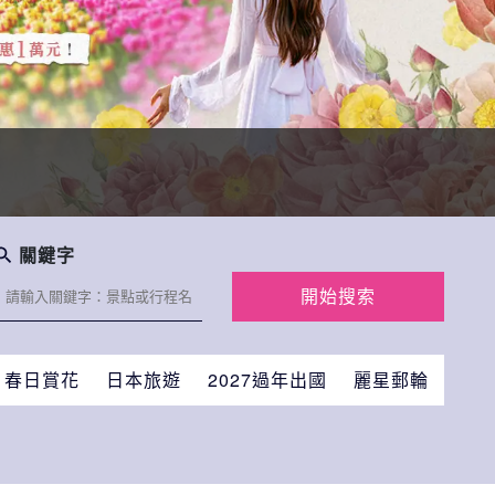
關鍵字
開始搜索
春日賞花
日本旅遊
2027過年出國
麗星郵輪