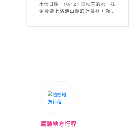
出發日期：10/12。當秋天的第一抹
金黃染上洛磯山脈的針葉林，你是
否曾夢想過，捕捉這地表上的紅色
奇蹟! 為您精心挑選入住 Fairmont
(費爾蒙酒店) - 渥太華、洛朗山區、
魁北克，獨家體驗＊千島群島遊船
＋尼加拉瀑布觀光＋以及四大名城
深度探索。
體驗地方行程