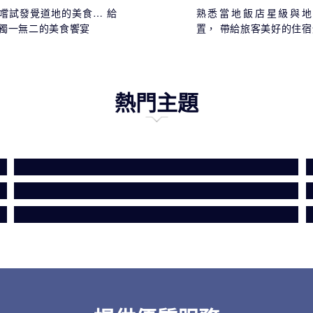
嚐試發覺道地的美食… 給
熟悉當地飯店星級與地
獨一無二的美食饗宴
置， 帶給旅客美好的住
熱門主題
季節限定
Club Med
撒哈拉沙漠旅遊