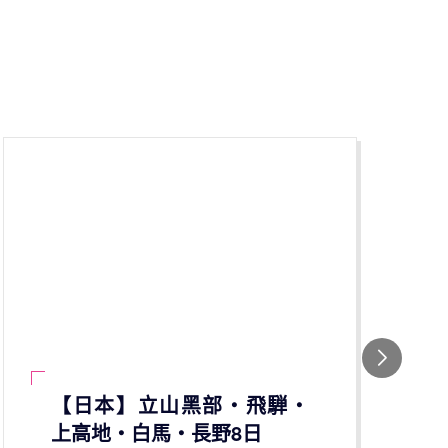
【日本】立山黑部‧飛騨‧
上高地‧白馬‧長野8日