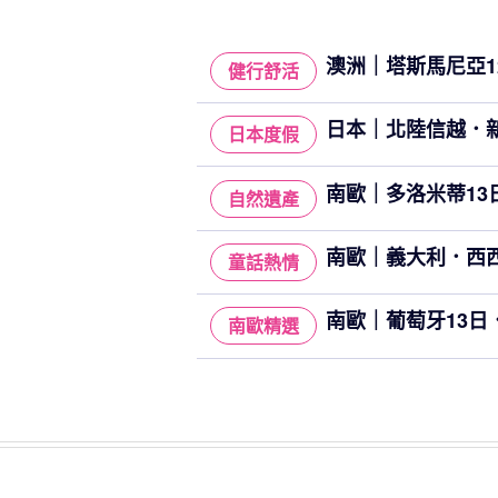
澳洲｜塔斯馬尼亞12
健行舒活
日本｜北陸信越．新
日本度假
南歐｜多洛米蒂13日
自然遺產
南歐｜義大利．西西
童話熱情
南歐｜葡萄牙13日．
南歐精選