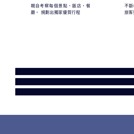
親自考察每個景點、飯店、餐
不斷
廳， 規劃出獨家優質行程
旅客
2027過年春節
世界列國
高爾夫