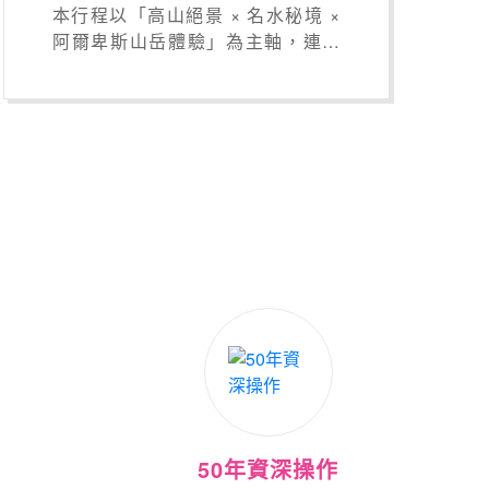
本行程以「高山絕景 × 名水秘境 ×
阿爾卑斯山岳體驗」為主軸，連住
星野集團 界奧飛驒二晚ＸHOTEL
LA VIGNE白馬二晚，深入飛驒、
上高地、立山黑部與白馬等代表性
景區，帶您感受日本中部最經典、
也最耐人尋味的自然風土。
50年資深操作