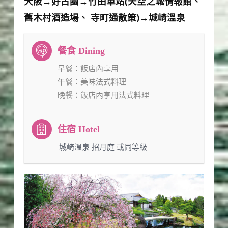
大阪→好古園→竹田車站(天空之城情報館、
舊木村酒造場、 寺町通散策)→城崎溫泉
早餐
：飯店內享用
午餐
：美味法式料理
晚餐
：飯店內享用法式料理
：城崎溫泉 招月庭 或同等級