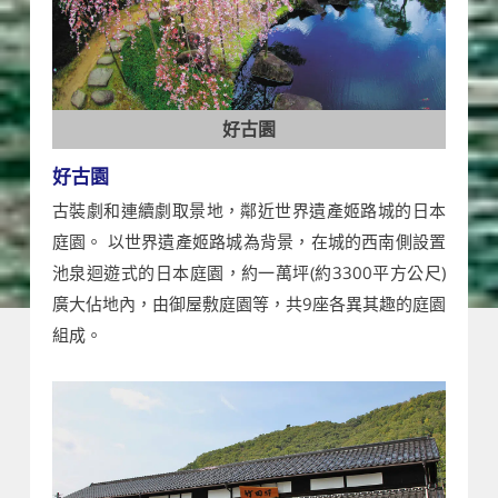
好古園
好古園
古裝劇和連續劇取景地，鄰近世界遺產姬路城的日本
庭園。 以世界遺產姬路城為背景，在城的西南側設置
池泉迴遊式的日本庭園，約一萬坪(約3300平方公尺)
廣大佔地內，由御屋敷庭園等，共9座各異其趣的庭園
組成。