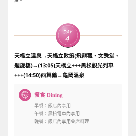
Day
4
天橋立溫泉→天橋立散策(飛龍觀、文殊堂、
迴旋橋)→(13:05)天橋立+++黑松觀光列車
+++(14:50)西舞鶴→龜岡溫泉
早餐
：飯店內享用
午餐
：黑松電車內享用
晚餐
：飯店內享用會席料理