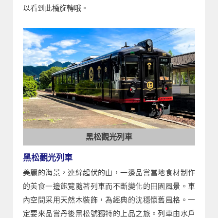
以看到此橋旋轉哦。
黑松觀光列車
黑松觀光列車
美麗的海景，連綿起伏的山，一邊品嘗當地食材制作
的美食一邊飽覽隨著列車而不斷變化的田園風景。車
內空間采用天然木裝飾，為經典的沈穩懷舊風格。一
定要來品嘗丹後黑松號獨特的上品之旅。列車由水戶