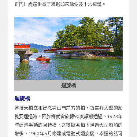
正門）處還供奉了釋迦如來佛像及十六羅漢。
迴旋橋
迴旋橋
連接天橋立和智恩寺山門前方的橋，每當有大型的船
隻要通過時，回旋橋就會旋轉90度讓船通過。1923年
時建造手動的回轉橋，之後隨著橋下通過大型船舶的
增多，1960年5月修建成電動式迴旋橋。幸運的話可