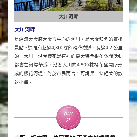
大川河畔
大川河畔
是經流大阪府大阪市中心的河川，是大阪知名的賞櫻
景點。這裡有超過4,800棵的櫻花樹道。長達4.2 公里
的「大川」沿岸櫻花是這裡的最大特色很多休閒活動
都會在河堤舉辦。沿著大川的4,800株櫻花盛開所形
成的櫻花河堤，對於市民而言，可說是一條絕美的散
步小徑。
Day
2