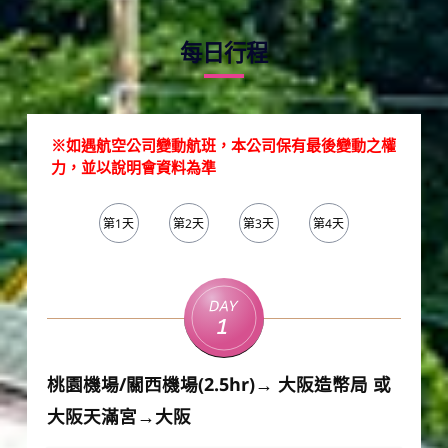
每日行程
※如遇航空公司變動航班，本公司保有最後變動之權
力，並以說明會資料為準
第1天
第2天
第3天
第4天
第5天
Day
1
桃園機場/關西機場(2.5hr)→ 大阪造幣局 或
大阪天滿宮→大阪