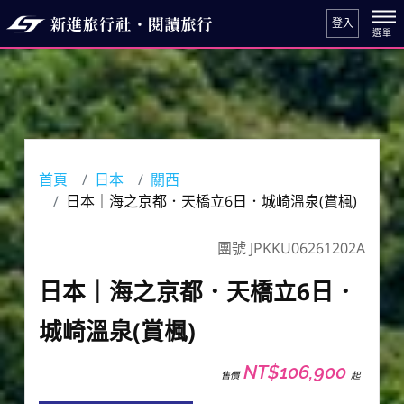
登入
首頁
日本
關西
日本｜海之京都．天橋立6日．城崎溫泉(賞楓)
團號 JPKKU06261202A
日本｜海之京都．天橋立6日．
城崎溫泉(賞楓)
NT$106,900
售價
起