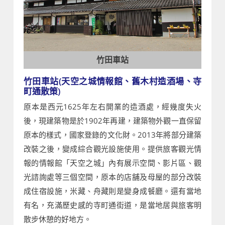
竹田車站
竹田車站(天空之城情報館、舊木村造酒場、寺
町通散策)
原本是西元1625年左右開業的造酒處，經幾度失火
後，現建築物是於1902年再建，建築物外觀一直保留
原本的樣式，國家登錄的文化財。2013年將部分建築
改裝之後，變成綜合觀光設施使用。提供旅客觀光情
報的情報館「天空之城」內有展示空間、影片區、觀
光諮詢處等三個空間，原本的店舖及母屋的部分改裝
成住宿設施，米藏、舟藏則是變身成餐廳。還有當地
有名，充滿歷史感的寺町通街道，是當地居與旅客明
散步休憩的好地方。