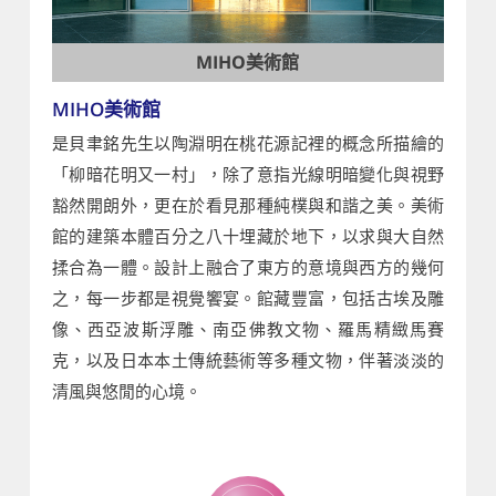
MIHO美術館
MIHO美術館
是貝聿銘先生以陶淵明在桃花源記裡的概念所描繪的
「柳暗花明又一村」，除了意指光線明暗變化與視野
豁然開朗外，更在於看見那種純樸與和諧之美。美術
館的建築本體百分之八十埋藏於地下，以求與大自然
揉合為一體。設計上融合了東方的意境與西方的幾何
之，每一步都是視覺饗宴。館藏豐富，包括古埃及雕
像、西亞波斯浮雕、南亞佛教文物、羅馬精緻馬賽
克，以及日本本土傳統藝術等多種文物，伴著淡淡的
清風與悠閒的心境。