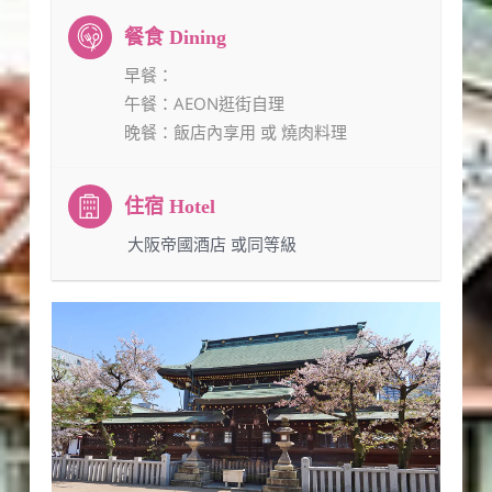
早餐
：
午餐
：AEON逛街自理
晚餐
：飯店內享用 或 燒肉料理
：大阪帝國酒店 或同等級